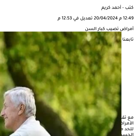
كتب - أحمد كريم
12:49 م
20/04/2024
تعديل في 12:53 م
أمراض تصيب كبار السن
تابعنا على
مع تقدم السن قد يعاني بعض الأشخاص من الإصابة ببعض
الأمراض التي تستوجب المتابعة الدورية مع الطبيب المختص وذلك
للحد من ظهور أي مضاعفات صحية قد تؤثر على باقي وظائف
الجسم.