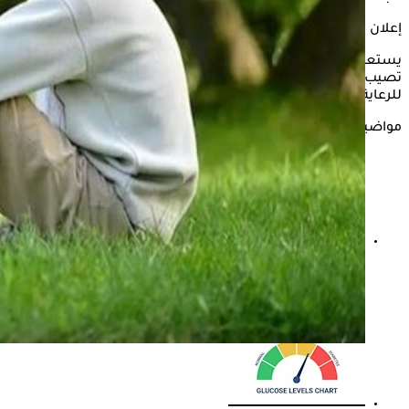
إعلان
يستعرض "الكونسلتو" في التقرير التالي، أبرز الامراض التي يمكن أن
تصيب كبار السن بحسب الدكتور طارق عوض، مدير الإدارة العامة
للرعاية الصحية الأولية.
مواضيع ذات صلة
الصحة تستعين بخبرات د. أسامة حمدي في توسع التوعية
بالسكري والسمنة