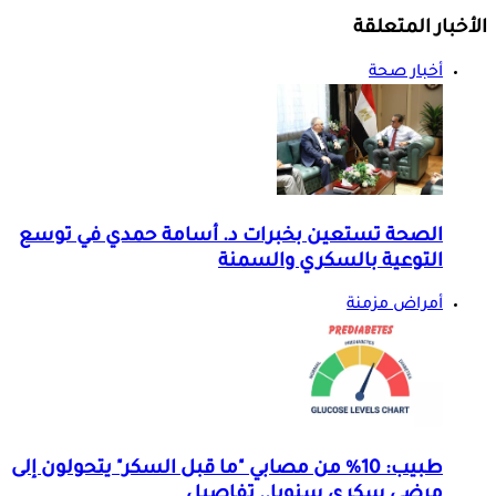
الأخبار المتعلقة
أخبار صحة
الصحة تستعين بخبرات د. أسامة حمدي في توسع
التوعية بالسكري والسمنة
أمراض مزمنة
طبيب: 10% من مصابي "ما قبل السكر" يتحولون إلى
مرضى سكري سنويا.. تفاصيل