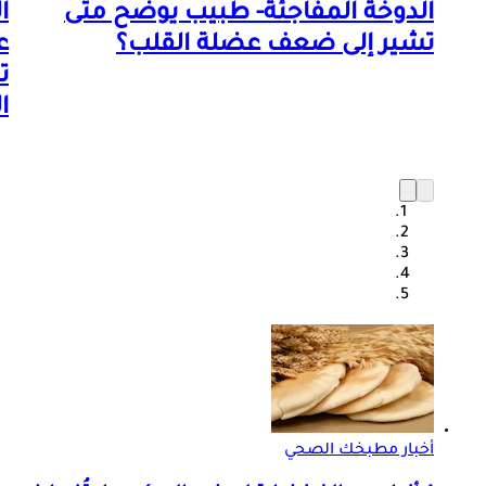
الدوخة المفاجئة- طبيب يوضح متى
ا
تشير إلى ضعف عضلة القلب؟
ع
ت
ا
أخبار مطبخك الصحي