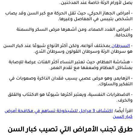
يصل لأورام الرئة خاصة عند المدخنين.
- أمراض الجهاز الحركي، حيث تقل الحركة مع كبر السن وقد يصاب
الشخص بتيبس في المفاصل وغيرها.
- أمراض الغدد الصماء، ومن أشهرها مرض السكر والسمنة
والنحافة.
-
السرطان
بمختلف أنواعه، ولكن أكثر الأنواع شيوعًا عند كبار السن
هو سرطان الرئة وسرطان القولون وسرطان الثدي.
- هشاشة العظام، حيث تعتبر النساء أكثر الفئات عرضة للإصابة
بمشاكل العظام وضعفها مع تقدم العمر.
- الزهايمر، وهو مرض عصبي يسبب فقدان الذاكرة وصعوبات في
التفكير والسلوك.
- الاضطرابات النفسية، ويعتبر أكثرها شيوعًا هو الاكتئاب والقلق
والخرف.
اقرأ أيضًا:
اكتشاف 3 مراحل للشيخوخة تساهم في مكافحة أمرض
كبار السن
طرق تجنب الأمراض التي تصيب كبار السن