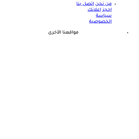
من نحن
اتصل بنا
احجز إعلانك
سياسة
الخصوصية
مواقعنا الأخرى
©
جميع الحقوق محفوظة لدى شركة جيميناي ميديا
حسام موافي يؤكد: هذه أبرز الهرمونات التي تؤثر على الكلى