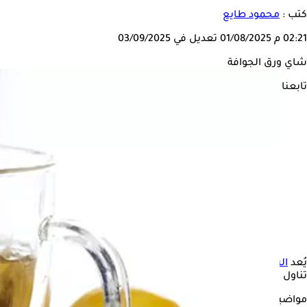
كتب :
محمود طايع
02:21 م
01/08/2025
تعديل في 03/09/2025
شاي ورق الجوافة
تابعنا على
يُعد
السكري
من أكثر الأمراض المُزمنة شيوعًا بين الأشخاص، وهو اضط
تناول العلاجات الطبيعية لها دورًا أيضًا.
مواضيع ذات صلة