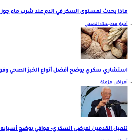
ماذا يحدث لمستوى السكر في الدم عند شرب ماء جوز ا
أخبار مطبخك الصحي
استشاري سكري يوضح أفضل أنواع الخبز الصحي وفو
أمراض مزمنة
تنميل القدمين لمرضى السكري- موافي يوضح أسبابه 