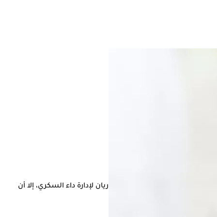
لأدوية وتغيير نمط الحياة ضروريان لإدارة داء السكري، إلا أن