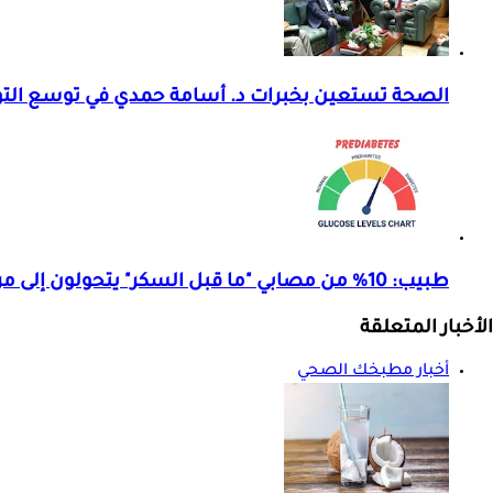
الصحة تستعين بخبرات د. أسامة حمدي في توسع الت
طبيب: 10% من مصابي "ما قبل السكر" يتحولون إلى مرضى سكري سنويا.. تفاصيل
الأخبار المتعلقة
أخبار مطبخك الصحي