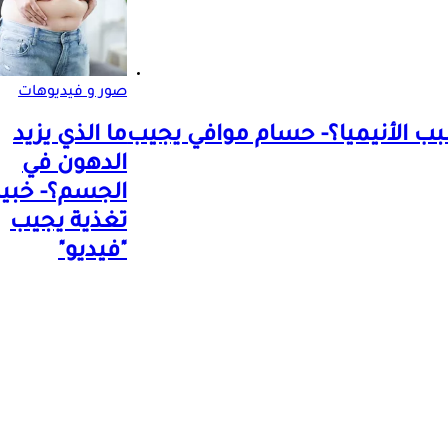
صور و فيديوهات
ب الأنيميا؟- حسام موافي يجيب
ما الذي يزيد
الدهون في
الجسم؟- خبير
تغذية يجيب
"فيديو"