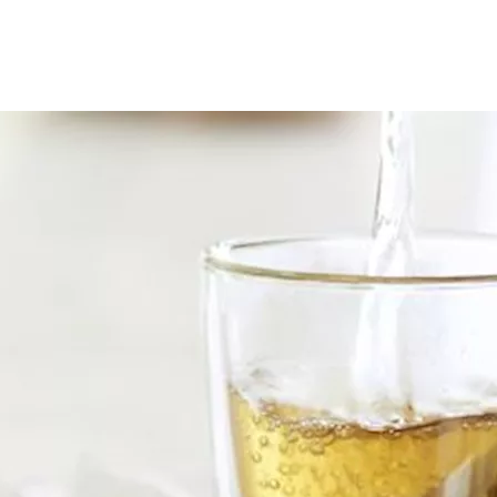
راب أيضي مزمن يتسبب في ارتفاع مستويات السكر بالدم، وفي حين أن ا