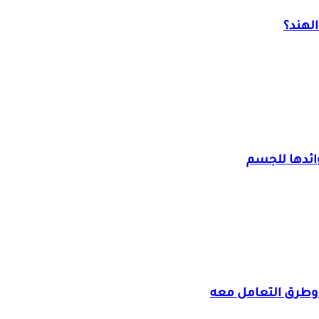
لهند؟
ائدها للجسم
وطرق التعامل معه