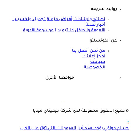
روابط سريعة
نصائح وارشادات
أمراض مزمنة
تجميل وتخسيس
أخبار صحة
الأمومة والطفل
مالتيميديا
موسوعة الأدوية
عن الكونسلتو
من نحن
اتصل بنا
احجز إعلانك
سياسة
الخصوصية
مواقعنا الأخرى
©
جميع الحقوق محفوظة لدى شركة جيميناي ميديا
حسام موافي يؤكد: هذه أبرز الهرمونات التي تؤثر على الكلى