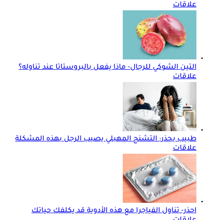
علاقات
التين الشوكي للرجال- ماذا يفعل بالبروستاتا عند تناوله؟
علاقات
طبيب يحذر: التشنج المهبلي يصيب الرجل بهذه المشكلة
علاقات
احذر- تناول الفياجرا مع هذه الأدوية قد يكلفك حياتك