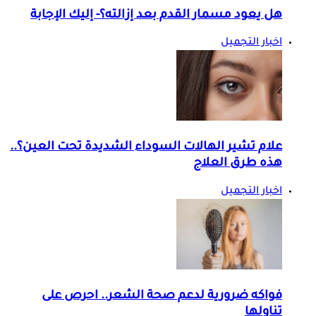
هل يعود مسمار القدم بعد إزالته؟- إليك الإجابة
اخبار التجميل
علام تشير الهالات السوداء الشديدة تحت العين؟..
هذه طرق العلاج
اخبار التجميل
فواكه ضرورية لدعم صحة الشعر.. احرص على
تناولها