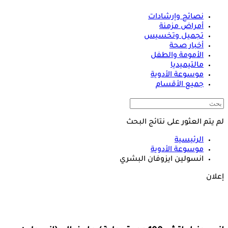
نصائح وإرشادات
أمراض مزمنة
تجميل وتخسيس
أخبار صحة
الأمومة والطفل
مالتيميديا
موسوعة الأدوية
جميع الأقسام
لم يتم العثور على نتائج البحث
الرئيسية
موسوعة الأدوية
انسولين ايزوفان البشري
إعلان