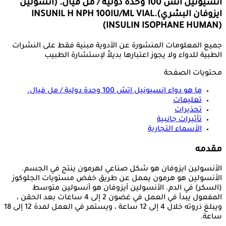
انسيونيل اتش 100 وحدة دولية / مل فيال. (انسولين
ايزوفان البشري)
INSUNIL H NPH 100IU/ML VIAL.
(INSULIN ISOPHANE HUMAN)
جميع المعلومات المنشورة عن الأدوية مبنية فقط على النشرات
الطبية للدواء ولا يجوز اعتبارها بديلاً لإستشارة الطبيب
محتويات الصفحة
ما هو دواء
انسيونيل اتش 100 وحدة دولية / مل فيال.
تعليمات
تحذيرات
تأثيرات جانبية
الأسماء التجارية
مقدمه
الأنسولين ايزوفان هو شكل صناعي لهرمون ينتج في الجسم.
الأنسولين هو هرمون يعمل عن طريق خفض مستويات الجلوكوز
(السكر) في الدم. الأنسولين أيزوفان هو أنسولين متوسط ​​
المفعول يبدأ في العمل في غضون 2 إلى 4 ساعات بعد الحقن ،
ويبلغ ذروته خلال 4 إلى 12 ساعة ، ويستمر في العمل لمدة 12 إلى 18
ساعة.