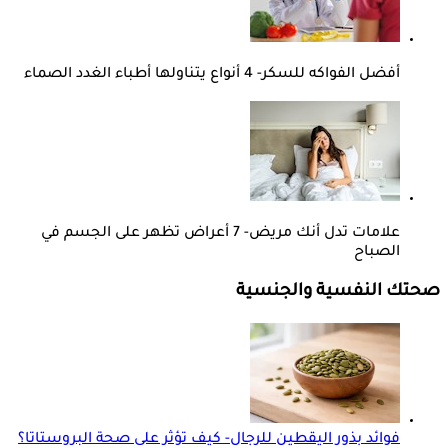
أفضل الفواكه للسكر- 4 أنواع يتناولها أطباء الغدد الصماء
علامات تدل أنك مريض- 7 أعراض تظهر على الجسم في
الصباح
صحتك النفسية والجنسية
فوائد بذور اليقطين للرجال- كيف تؤثر على صحة البروستاتا؟