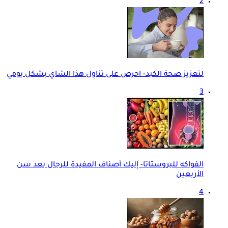
2
لتعزيز صحة الكبد- احرص على تناول هذا الشاي بشكل يومي
3
الفواكه للبروستاتا- إليك أصناف المفيدة للرجال بعد سن
الأربعين
4