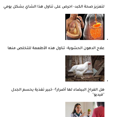
لتعزيز صحة الكبد- احرص على تناول هذا الشاي بشكل يومي
علاج الدهون الحشوية- تناول هذه الأطعمة للتخلص منها
هل الفراخ البيضاء لها أضرار؟- خبير تغذية يحسم الجدل
"فيديو"