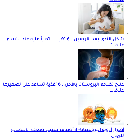
علاقات
شكل الثدي بعد الأربعين.. 6 تغيرات تطرأ عليه عند النساء
علاقات
علاج تضخم البروستاتا بالأكل.. 6 أغذية تساعد على تصغيرها
علاقات
أضرار أدوية البروستاتا- 3 أصناف تسبب ضعف الانتصاب
للرجال