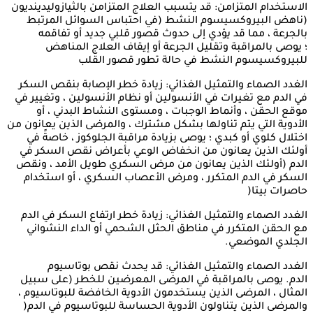
الاستخدام المتزامن: قد يتسبب العلاج المتزامن بالثيازوليدينديون
(ناهض البيروكسيسوم النشط (في احتباس السوائل المرتبط
بالجرعة ، مما قد يؤدي إلى حدوث قصور قلبي جديد أو تفاقمه
؛ يوصى بالمراقبة وتقليل الجرعة أو إيقاف العلاج المناهض
للبيروكسيسوم النشط في حالة تطور قصور القلب
الغدد الصماء والتمثيل الغذائي: زيادة خطر الإصابة بنقص السكر
في الدم مع تغيرات في الأنسولين أو نظام الأنسولين ، وتغيير في
موقع الحقن ، وأنماط الوجبات ، ومستوى النشاط البدني ، أو
الأدوية التي يتم تناولها بشكل مشترك ، والمرضى الذين يعانون من
اختلال كلوي أو كبدي ؛ يوصى بزيادة مراقبة الجلوكوز ، خاصةً في
أولئك الذين يعانون من انخفاض الوعي بأعراض نقص السكر في
الدم (أولئك الذين يعانون من مرض السكري طويل الأمد ، ونقص
السكر في الدم المتكرر ، ومرض الأعصاب السكري ، أو استخدام
حاصرات بيتا(
الغدد الصماء والتمثيل الغذائي: زيادة خطر ارتفاع السكر في الدم
مع الحقن المتكرر في مناطق الحثل الشحمي أو الداء النشواني
الجلدي الموضعي.
الغدد الصماء والتمثيل الغذائي: قد يحدث نقص بوتاسيوم
الدم. يوصى بالمراقبة في المرضى المعرضين للخطر (على سبيل
المثال ، المرضى الذين يستخدمون الأدوية الخافضة للبوتاسيوم ،
والمرضى الذين يتناولون الأدوية الحساسة للبوتاسيوم في الدم(