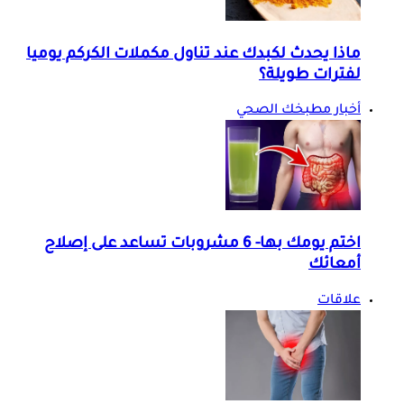
ماذا يحدث لكبدك عند تناول مكملات الكركم يوميا
لفترات طويلة؟
أخبار مطبخك الصحي
اختم يومك بها- 6 مشروبات تساعد على إصلاح
أمعائك
علاقات