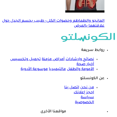
المانجو والطماطم وحصوات الكلى- طبيب يحسم الجدل حول
علاقتهما بالمرض
روابط سريعة
نصائح وارشادات
أمراض مزمنة
تجميل وتخسيس
أخبار صحة
الأمومة والطفل
مالتيميديا
موسوعة الأدوية
عن الكونسلتو
من نحن
اتصل بنا
احجز إعلانك
سياسة
الخصوصية
مواقعنا الأخرى