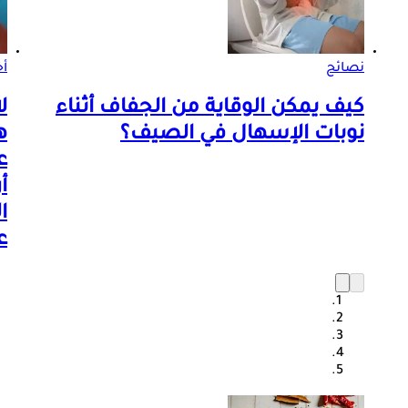
نصائح
أخ
كيف يمكن الوقاية من الجفاف أثناء
ل
نوبات الإسهال في الصيف؟
ه
ع
أ
ا
ع