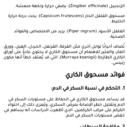
الزنجبيل (Zingiber officinale): يضفي حرارة ونكهة منعشة.
مسحوق الفلفل الحار (Capsicum frutescens): يحدد درجة حرارة
الخليط.
الفلفل الأسود (Piper nigrum): يزيد من الامتصاص والفوائد
الصحية.
تُضاف أحيانًا توابل أخرى مثل القرفة، القرنفل، الخردل، الهيل، وورق
الغار، والمثير للاهتمام أن مسحوق الكاري لا يحتوي عادةً على أوراق
الكاري الطازجة (Murraya koenigii)، التي قد يُعتقد خطأً أنها مكون
رئيسي.
فوائد مسحوق الكاري
1. التحكم في نسبة السكر في الدم:
قد يساعد مسحوق الكاري في الحفاظ على مستويات السكر في
الدم وتقليل خطر الإصابة بمرض السكري، ويُعزى ذلك إلى احتواء
الكركم على مركب الكركمين، الذي أظهرت الدراسات أنه يساهم في
خفض مستويات السكر في الدم.