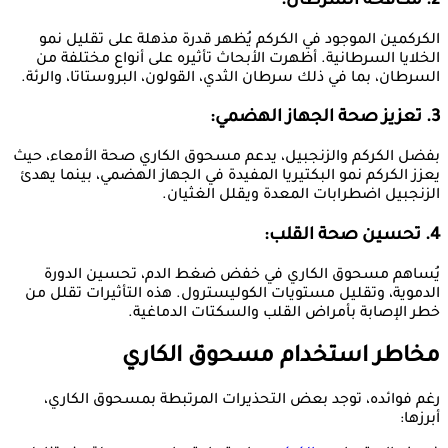
2. مكافحة السرطان:
الكركمين الموجود في الكركم يُظهر قدرة مذهلة على تقليل نمو
الخلايا السرطانية. أظهرت الأبحاث تأثيره على أنواع مختلفة من
السرطان، بما في ذلك سرطان الثدي، القولون، البروستاتا، والرئة.
3. تعزيز صحة الجهاز الهضمي:
بفضل الكركم والزنجبيل، يدعم مسحوق الكاري صحة الأمعاء، حيث
يعزز الكركم نمو البكتيريا المفيدة في الجهاز الهضمي، بينما يهدئ
الزنجبيل اضطرابات المعدة ويقلل الغثيان.
4. تحسين صحة القلب:
يُساهم مسحوق الكاري في خفض ضغط الدم، تحسين الدورة
الدموية، وتقليل مستويات الكوليسترول. هذه التأثيرات تقلل من
خطر الإصابة بأمراض القلب والسكتات الدماغية.
مخاطر استخدام مسحوق الكاري
رغم فوائده، توجد بعض التحذيرات المرتبطة بمسحوق الكاري،
أبرزها: