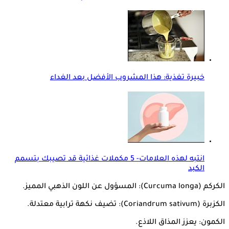
خبيرة تغذية: هذا المشروب الأفضل بعد الغداء
انتبه لهذه العلامات- 5 مكملات غذائية قد تصيبك بتسمم
الكبد
الكركم (Curcuma longa): المسؤول عن اللون الذهبي المميز.
الكزبرة (Coriandrum sativum): تضيف نكهة ترابية معتدلة.
الكمون: يعزز المذاق اللاذع.