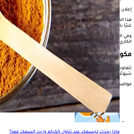
إعلان
هذا المزيج الشهير يتنوع في مكوناته بين وصفة وأخرى، مما يجعله
غنيًا بالنكهات والمزايا الصحية.
وفي التقرير التالي، يستعرض موقع "الكونسلتو" أبرز فوائد وأضرار
الكاري، وفقًأ لموقع "Webmd".
مكونات مسحوق الكاري
تتفاوت مكونات
مسحوق الكاري
حسب الوصفة، لكن العناصر الأكثر
شيوعًا تشمل:
مواضيع ذات صلة
ماذا يحدث لجسمك عند تناول الكركم وزيت السمك معا؟