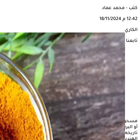
كتب - محمد عماد
12:42 م
18/11/2024
الكاري
تابعنا على
مسحوق
الكاري
هو مزيج من التوابل المطحونة، يتميز بلونه الأصفر
أو البرتقالي المميز، ورغم ارتباطه الشائع بالمطبخ الهندي، فإن
تاريخه يعود إلى إنجلترا، حيث تم تطويره كخليط يلبي النكهات
الهندية.