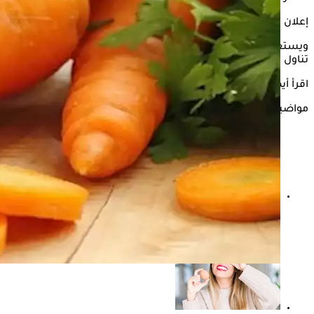
إعلان
ويستعرض "الكونسلتو" في السطور التالية، أضرار الإفراط في
تناول الجزر.
اقرأ أيضًا:
تناول الجزر كل يوم- ماذا يفعل بالجسم؟
مواضيع ذات صلة
الجزر لا يقوي النظر.. 3 خرافات مرتبطة بـ العين