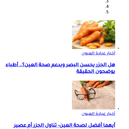
أخبار عيادة العيون
هل الجزر يحسن البصر ويدعم صحة العين؟.. أطباء
يوضحون الحقيقة
أخبار عيادة العيون
أيهما أفضل لصحة العين- تناول الجزر أم عصير