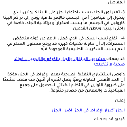
المفاصل.
3- تغير لون الجلد، بسبب احتواء الجزر على البيتا كاروتين، الذي
يتحول إلى فيتامين أ في الجسم، فالإفراط فيه يؤدي إلى تراكم البيتا
كاروتين في الجسم، ما يسبب اصفرار أو برتقالية الجلد، خاصة في
راحتي اليدين وباطن القدمين.
4- ارتفاع نسب السكر في الدم، فعلى الرغم من كونه منخفض
السعرات، إلا أن تناوله بكميات كبيرة قد يرفع مستوى السكر في
الدم بسبب السكريات الطبيعية الموجودة فيه.
قد يهمك:
مشروب البرتقال والجزر بالكركم والزنجبيل.. فوائد
صحية لا تتخيلها
وأوصى استشاري التغذية العلاجية بعدم الإفراط في الجزر، مؤكدًا
أن الحد الأقصى لتناوله يوميًا يصل لثمرة أو أثنين منه فقط، مشددًا
على ضرورة التوازن في النظام الغذائي للحصول على جميع
الفيتامينات والمعادن من مصادر متنوعة.
إعلان
الجزر
أضرار الإفراط في الجزر
اضرار الجزر
فيديو قد يعجبك