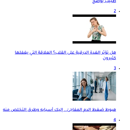
طبيب يوضح
2
هل تؤثر الغدة الدرقية على القلب؟ العلاقة التي يغفلها
كثيرون
3
هبوط ضغط الدم المفاجئ.. إليك أسبابه وطرق التخلص منه
4