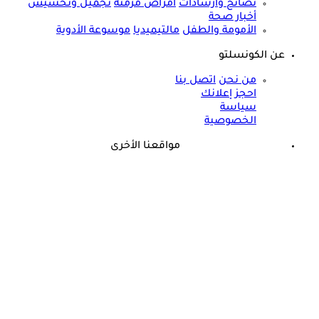
نصائح وارشادات
أمراض مزمنة
تجميل وتخسيس
أخبار صحة
الأمومة والطفل
مالتيميديا
موسوعة الأدوية
عن الكونسلتو
من نحن
اتصل بنا
احجز إعلانك
سياسة
الخصوصية
مواقعنا الأخرى
©
جميع الحقوق محفوظة لدى شركة جيميناي ميديا
حسام موافي يحذر: علامة في الوجه تكشف عن مرض مناعي خطير