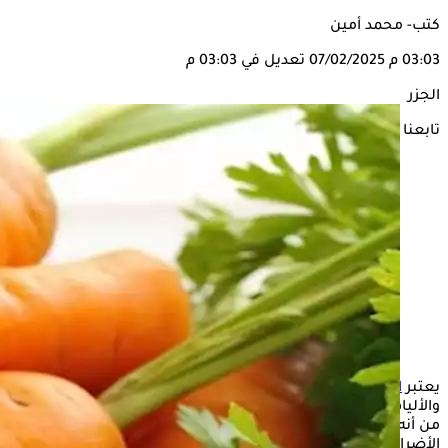
كتب- محمد أمين
03:03 م
07/02/2025
تعديل في 03:03 م
الجزر
تابعنا على
يعتبر
الجزر
من أكثر الخضروات الغنية بالبيتاكاروتين والفيتامين أ،
والألياف الغذائية التي تدر نفعًا للصحة العامة للجسم، وعلى الرغم
من أنه مفيد جدًا للصحة، فإن الإفراط في تناوله قد يسبب بعض
الأضرار.