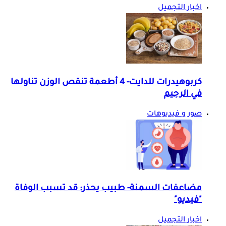
اخبار التجميل
كربوهيدرات للدايت- 4 أطعمة تنقص الوزن تناولها
في الرجيم
صور و فيديوهات
مضاعفات السمنة- طبيب يحذر: قد تسبب الوفاة
"فيديو"
اخبار التجميل