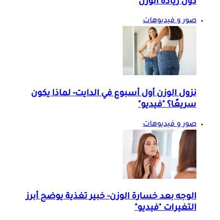
دون زيادة الوزن
صور و فيديوهات
نزول الوزن أول أسبوع في الدايت- لماذا يكون
سريعًا؟ "فيديو"
صور و فيديوهات
الوجه بعد خسارة الوزن- خبير تغذية يوضح أبرز
التغيرات "فيديو"