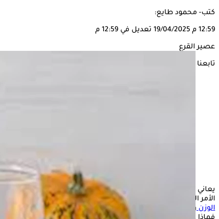
كتب- محمود طايع:
12:59 م
19/04/2025
تعديل في 12:59 م
عصير القرع
تابعنا على
يعاني الكثير من الأشخاص خاصةِ السيدات من
السمنة
المفرطة،
الأمر الذي يدفعهم للبحث عن حلول طبيعية تساهم في
إنقاص
الوزن
والتخلص من دهون الجسم، خلال اتباع نظام غائي صحي،
فماذا عن تناول عصير القرع؟