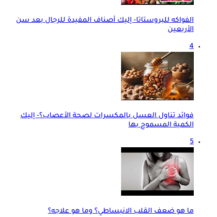
الفواكه للبروستاتا- إليك أصناف المفيدة للرجال بعد سن
الأربعين
4
فوائد تناول العسل بالمكسرات لصحة الأعصاب؟- إليك
الكمية المسموح بها
5
ما هو ضعف القلب الانبساطي؟ وما هو علاجه؟