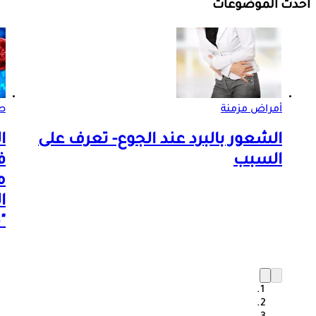
أحدث الموضوعات
أمراض مزمنة
صو
الشعور بالبرد عند الجوع- تعرف على
ا
السبب
ف
م
ا
"