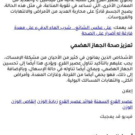
يحتوي عصير القرع على نسبة عالية من فيتامين C والعديد من
المعادن الأخرى، التي تساعد في تقوية المناعة، في مثل هذه الحالة،
يصبح الجسم قادرًا على محاربة العديد من الأمراض والالتهابات
والفيروسات.
قد يهمك:
على عكس الشائع.. شرب الماء الدفيء على معدة
فارغة له أضرار على الصحة
تعزيز صحة الجهاز الهضمي
الأشخاص الذين يعانون في كثير من الأحيان من مشكلة الإمساك،
يجب عليهم بالتأكيد تناول عصير القرع، ويؤدي هذا أيضًا إلى تحسين
الجهاز الهضمي، ويمكن أيضًا تناوله في حالة الإسهال، وبالإضافة
إلى ذلك، فهو يحمي أيضًا من القرحة، وغازات المعدة، وأمراض
الكلى، والتهابات المسالك البولية.
إعلان
عصير القرع
السمنة
فوائد عصير القرع
زيادة الوزن
إنقاص الوزن
الوزن
فيديو قد يعجبك