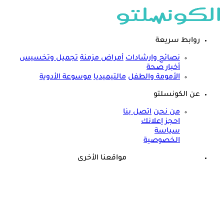
روابط سريعة
نصائح وارشادات
أمراض مزمنة
تجميل وتخسيس
أخبار صحة
الأمومة والطفل
مالتيميديا
موسوعة الأدوية
عن الكونسلتو
من نحن
اتصل بنا
احجز إعلانك
سياسة
الخصوصية
مواقعنا الأخرى
©
جميع الحقوق محفوظة لدى شركة جيميناي ميديا