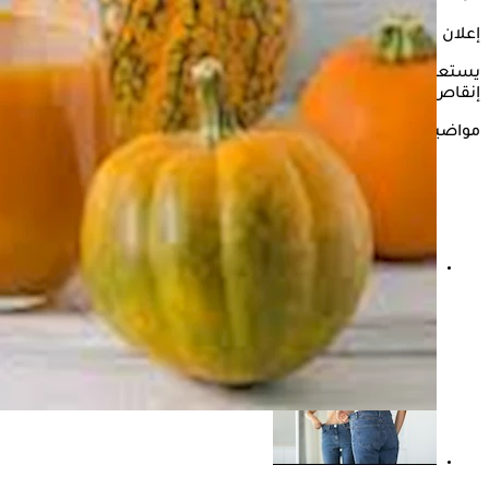
إعلان
يستعرض "الكونسلتو" في هذه السطور تأثير تناول
عصير القرع
في
إنقاص الوزن، وذلك وفقًا لما ذكره موقع the health site
مواضيع ذات صلة
السعرات الحرارية في الآيس كوفي- نصائح لتناوله دون زيادة
الوزن