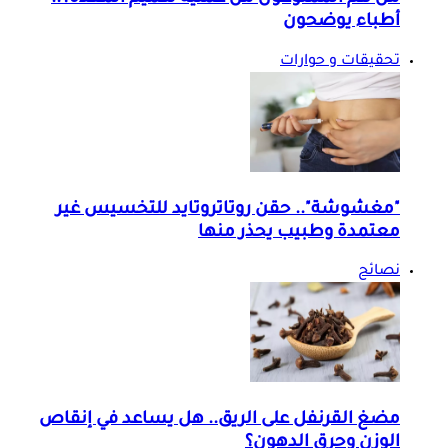
أطباء يوضحون
تحقيقات و حوارات
"مغشوشة".. حقن روتاتروتايد للتخسيس غير
معتمدة وطبيب يحذر منها
نصائح
مضغ القرنفل على الريق.. هل يساعد في إنقاص
الوزن وحرق الدهون؟