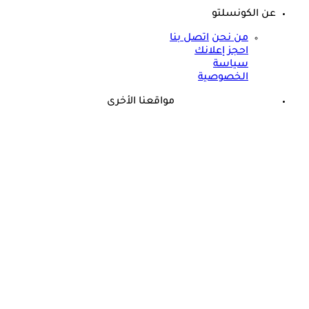
عن الكونسلتو
من نحن
اتصل بنا
احجز إعلانك
سياسة
الخصوصية
مواقعنا الأخرى
©
جميع الحقوق محفوظة لدى شركة جيميناي ميديا
برعاية مجانية.. أسامة حمدي يزف بشرى للأطفال المصابين
بالسكري في مصر