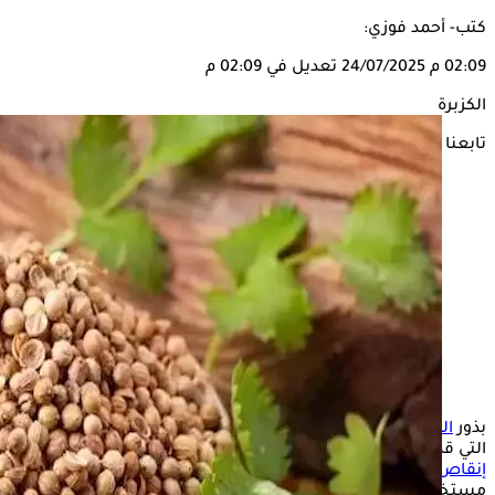
كتب- أحمد فوزي:
02:09 م
24/07/2025
تعديل في 02:09 م
الكزبرة
تابعنا على
بذور
الكزبرة
غنية بالعناصر الغذائية والمركبات النشطة بيولوجيًا
التي قد تُسهم في تحسين الصحة العامة، مما قد يدعم جهود
إنقاص الوزن
بطرق غير مباشرة، وتناول بذور الكزبرة أو
مستخلصها يُساعد في تقليل الشعور بالجوع وتعزيز الشعور