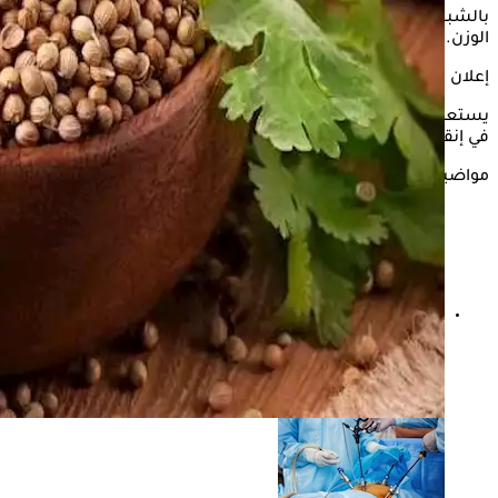
بالشبع، مما يُقلل من تناول السعرات الحرارية، ويُعزز جهود إنقاص
الوزن.
إعلان
يستعرض "الكونسلتو" في التقرير التالي، 5 فوائد لبذور الكزبرة في
في إنقاص الوزن والتخلص من السمنة، وفقًا لـ"timesofindia".
مواضيع ذات صلة
خبز الحبة الكاملة بعد إجراء جراحات السمنة.. ممنوع أم
مسموح؟