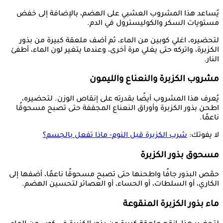
يُساعد هذا المشروب العشبي على الهضم، بالإضافة إلى خفض
مستويات السكر والكوليسترول في الدم.
لتحضيره، اغلي كوبين من الماء، ثم أضف ملعقة كبيرة من بذور
الكزبرة، واتركه حتى يغلي مرة أخرى، وعندما يتغير لون الماء، أطفئ
النار.
مشروب الكزبرة والنعناع والليمون
يُعرف هذا المشروب أيضًا بقدرته على إنقاص الوزن. لتحضيره،
اطحن بذور الكزبرة وأوراق النعناع المجففة حتى تصبح مسحوقًا
ناعمًا.
لا يفوتك:
شرب الكزبرة قبل النوم- ماذا تفعل بالجسم؟
مسحوق بذور الكزبرة
حمّص البذور جافًا واطحنها حتى تصبح مسحوقًا ناعمًا، أضفها إلى
الكاري، أو السلطات، أو الحساء، أو العصائر لتحسين الهضم.
ماء بذور الكزبرة المنقوعة