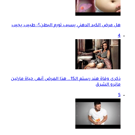
هل مرض الكبد الدهني يسبب تورم البطن؟- طبيب يجيب
4
ذكرى وفاة هند رستم الـ15.. هذا المرض أنهى حياة مارلين
مانرو الشرق
5