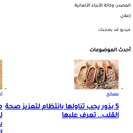
المصدر: وكالة الأنباء الألمانية
إعلان
فيديو قد يعجبك
أحدث الموضوعات
نصائح
أ
5 بذور يجب تناولها بانتظام لتعزيز صحة
م
القلب.. تعرف عليها
ل
ش