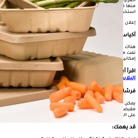
أضرارًا جثيمة على الصحة، خاصة عند استخدام الأكياس المصنوعة
منها في حفظ الأطعمة، وهناك بدائل صحية للبلاستيك يمكن
استخدامها.
إعلان
أكياس حفظ الأطعمة
هناك بدائل للأكياس البلاستيكية، وهي المصنوعة من الألياف، التي
تمت معالجتها بشمع النحل، لتبقي على الطعام طازجًا، فضلًا عن
إمكانية استخدامها مرة أخرى، بعد غسلها بالماء والصابون جيدًا.
اقرأ أيضًا:
للسيدات.. إليكِ طريقة حفظ الطعام بالأكياس
البلاستيكية
فرشاة الأسنان
يمكن استبدال فرشاة الأسنان البلاستيكية، بنظائرها المصنوع
مقبضها من الخشب وشعيراتها من فحم الخيزران، أو الاعتماد
على السواك.
قد يهمك: