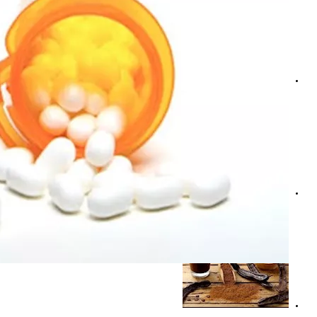
هل ترفع أدوية التخسيس هرمون التستوستيرون؟.. دراسة حدي
هل أدوية الكوليسترول تضعف العضلات؟.. استشاري عظام يو