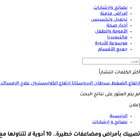
نصائح وإرشادات
أمراض مزمنة
تجميل وتخسيس
أخبار صحة
الأمومة والطفل
مالتيميديا
موسوعة الأدوية
جميع الأقسام
أكثر الكلمات انتشاراً
ارتفاع الضغط
سرطان البروستاتا
ارتفاع الكوليسترول
علاج الإمساك
لم يتم العثور على نتائج البحث
إعلان
الرئيسية
نصائح و إرشادات
تصيبك بأمراض ومضاعفات خطيرة.. 10 أدوية لا تتناولها مع الكركم