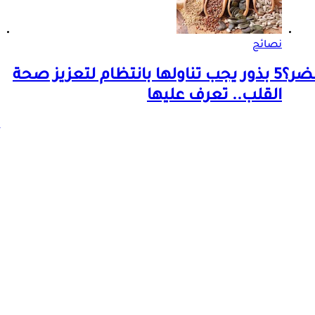
نصائح
مضر؟
5 بذور يجب تناولها بانتظام لتعزيز صحة
القلب.. تعرف عليها