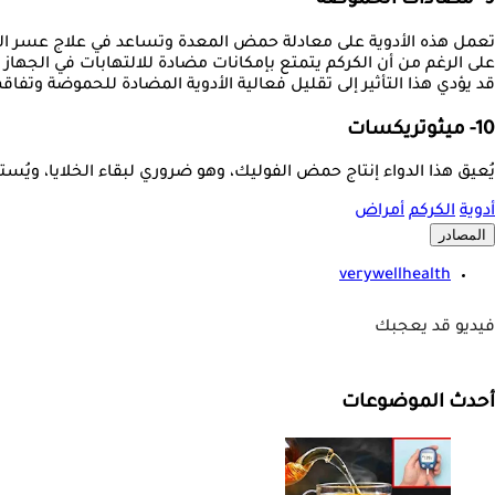
9- مضادات الحموضة
تعمل هذه الأدوية على معادلة حمض المعدة وتساعد في علاج عسر ال
على الرغم من أن الكركم يتمتع بإمكانات مضادة للالتهابات في الجهاز
قد يؤدي هذا التأثير إلى تقليل فعالية الأدوية المضادة للحموضة وتفاق
10- ميثوتريكسات
يُعيق هذا الدواء إنتاج حمض الفوليك، وهو ضروري لبقاء الخلايا، ويُ
أدوية
الكركم
أمراض
المصادر
verywellhealth
فيديو قد يعجبك
أحدث الموضوعات