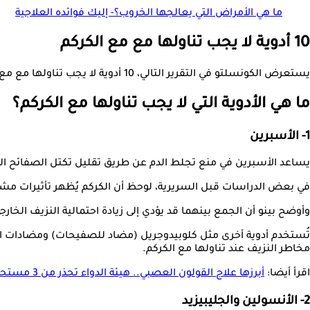
ما هي الأمراض التي يعالجها الخروب؟- إليك فوائده العلاجية
10 أدوية لا يجب تناولها مع مع الكركم
يستعرض الكونسلتو في التقرير التالي، 10 أدوية لا يجب تناولها مع مع الكركم، وفقا لموقع verywellhealth.
ما هي الأدوية التي لا يجب تناولها مع الكركم؟
1- الأسبرين
يساعد الأسبرين في منع تجلط الدم عن طريق تقليل تكتل الصفائح الدمو
في بعض الدراسات قبل السريرية، لوحظ أن الكركم يُظهر تأثيرات مشا
وأوضح بينو أن الجمع بينهما قد يؤدي إلى زيادة احتمالية النزيف الخارج
تُستخدم أدوية أخرى مثل كلوبيدوجريل (مضاد للصفيحات) ومضادات التخثر
مخاطر النزيف عند تناولها مع الكركم.
اقرأ أيضا:
أبرزها علاج القولون العصبي.. هيئة الدواء تحذر من 3 مستحضرات مغشوشة
2- الأنسولين والجليبيزيد