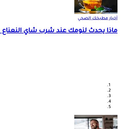
أخبار مطبخك الصحي
ماذا يحدث لنومك عند شرب شاي النعناع ك