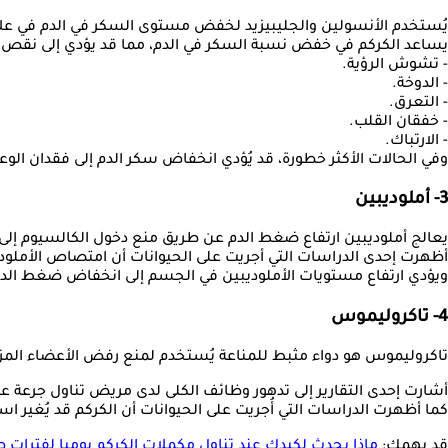
يُستخدم الأنسولين والجليبيزيد لخفض مستوى السكر في الدم في علاج
يساعد الكركم في خفض نسبة السكر في الدم، مما قد يؤدي إلى نقص ال
- تشوش الرؤية.
- الدوخة.
- التعرق.
- خفقان القلب.
- الارتباك.
وفي الحالات الأكثر خطورة، قد يُؤدي انخفاض سكر الدم إلى فقدان الوعي
3- أملوديبين
يعالج أملوديبين ارتفاع ضغط الدم عن طريق منع دخول الكالسيوم إلى 
أظهرت إحدى الدراسات التي أجريت على الحيوانات أن امتصاص الأملوديبي
ويؤدي ارتفاع مستويات الأملوديبين في الجسم إلى انخفاض ضغط الد
4- تاكروليموس
تاكروليموس هو دواء مثبط للمناعة يُستخدم لمنع رفض الأعضاء المزر
أشارت إحدى التقارير إلى تدهور وظائف الكلى لدى مريض تناول جرعة عا
كما أظهرت الدراسات التي أُجريت على الحيوانات أن الكركم قد يُغير است
قد يهمك:
ماذا يحدث لكبدك عند تناول مكملات الكركم يوميا لفترات ط