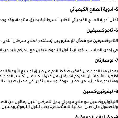
5- أدوية العلاج الكيميائي
تقتل أدوية العلاج الكيميائي الخلايا السرطانية بطرق متنوعة، وقد و
6- تاموكسيفين
التاموكسيفين هو مُعدِّل للإستروجين يُستخدم لعلاج سرطان الثدي.
في إحدى الدراسات، وُجد أن تناول التاموكسيفين مع الكركم يزيد من ا
7- لوسارتان
يعمل هذا الدواء على خفض ضغط الدم عن طريق توسيع الأوعية الدموي
أظهرت الأبحاث أن الكركم قد يقلل من قدرة الكبد على تكسير الدواء، م
وهذا بدوره قد يزيد من خطر الدوخة، ويسبب تغيرا في معدل ضربات ا
8- ليفوثيروكسين
الليفوثيروكسين هو علاج هرموني بديل للمرضى الذين يعانون من قصور 
وللحصول على أعلى إمكانية للامتصاص، يجب تناول الليفوثيروكسين على 