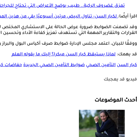
تمزق غضروف الركبة.. طبيب يوضح الأعراض التي تحتاج للجراحة
اقرأ أيضًا:
لكبار السن- تناول البيض مرتين أسبوعيًا يقي من هذين الم
القرارات والتقارير المهمة التي تستهدف تعزيز كفاءة الأداء وتحسين
ووفقًا للبيان، اعتمد مجلس الإدارة ضوابط صرف أكياس البول والبراز وا
قد يهمك:
لماذا يستيقظ كبار السن مبكرا؟ إليك ما يقوله العلم
كبار السن
التأمين الصحي
ضوابط التأمين الصحي الجديدة
حفاضات كبا
فيديو قد يعجبك
أحدث الموضوعات