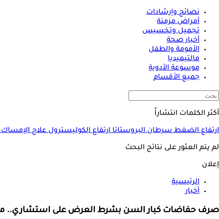
نصائح وإرشادات
أمراض مزمنة
تجميل وتخسيس
أخبار صحة
الأمومة والطفل
مالتيميديا
موسوعة الأدوية
جميع الأقسام
أكثر الكلمات انتشاراً
ارتفاع الضغط
سرطان البروستاتا
ارتفاع الكوليسترول
علاج الإمساك
لم يتم العثور على نتائج البحث
إعلان
الرئيسية
أخبار
صرف حفاضات كبار السن بشرط العرض على استشاري.. ما 