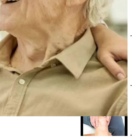
أعراض نقص فيتامين د عند كبار السن- إليك أسباب انخفاضه و
التحكم في البول عند كبار السن- نصائح للسيطرة على نشاط الم