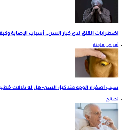
اضطرابات القلق لدى كبار السن.. أسباب الإصابة وكيفي
أمراض مزمنة
سبب اصفرار الوجه عند كبار السن- هل له دلالات خطير
نصائح