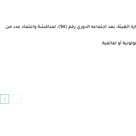
وقد تضمنت الضوابط ضرورة عرض الحالة على الاستشاري المختص لتقييم مدى احتياجها للحفاضات، وذلك وفقا لبيان صادر عن مجلس إدارة الهيئة، بعد اجتماعه الدوري رقم (94)، لمناقشة واعتماد عدد من
ونية أو لفائفية.