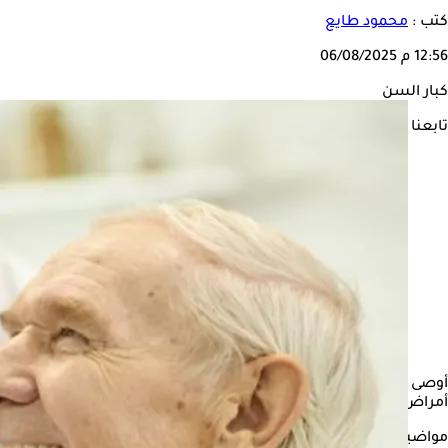
كتب :
محمود طايع
12:56 م
06/08/2025
كبار السن
تابعنا على
أوصى مجلس إدارة الهيئة العامة للتأمين الصحي الشامل، لجنة شئون 
أمراض عضوية، مثل الإصابات العنيفة التي تؤدي إلى شلل نصفي سفلي أو
مواضيع ذات صلة