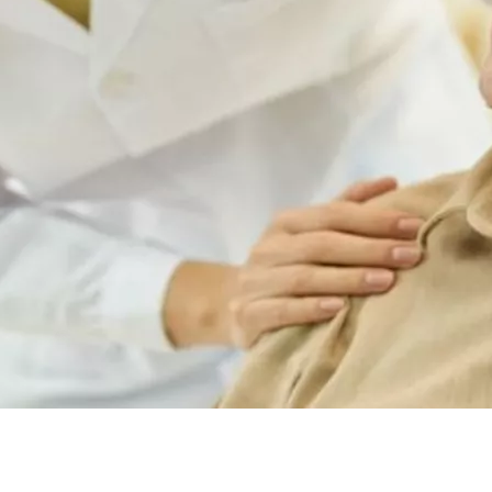
طرق زيادته
ثانة