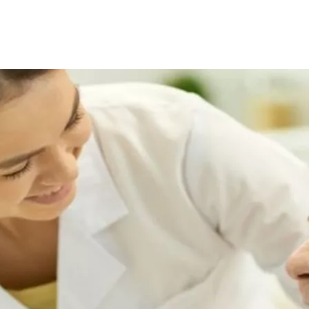
التأمين بخصوص ضوابط صرف الحفاضات للبالغين للحالات المرضية التي
 رباعي تام، وأورام المخ أو السكتات الدماغية، وحالات التصلب العص