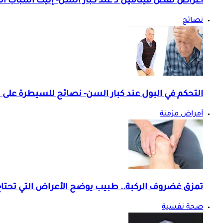
أعراض نقص فيتامين د عند كبار السن- إليك أسباب ان
نصائح
التحكم في البول عند كبار السن- نصائح للسيطرة على 
أمراض مزمنة
تمزق غضروف الركبة.. طبيب يوضح الأعراض التي تحتاج
صحة نفسية