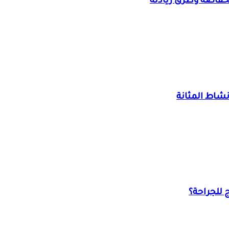
خفاضه وطرق زيادته
نشاط المثانة
 للجراحة؟