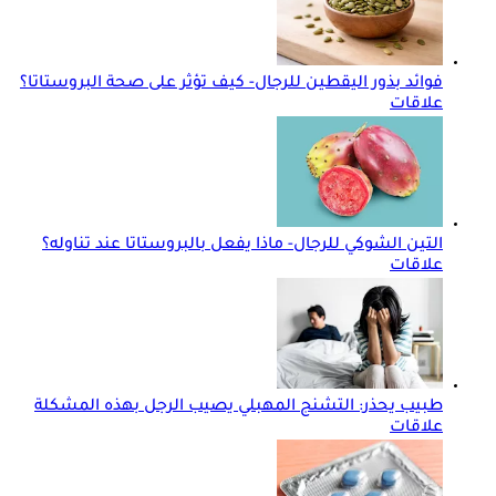
فوائد بذور اليقطين للرجال- كيف تؤثر على صحة البروستاتا؟
علاقات
التين الشوكي للرجال- ماذا يفعل بالبروستاتا عند تناوله؟
علاقات
طبيب يحذر: التشنج المهبلي يصيب الرجل بهذه المشكلة
علاقات