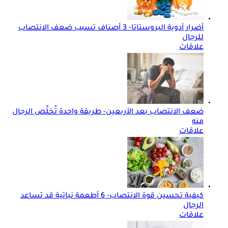
أضرار أدوية البروستاتا- 3 أصناف تسبب ضعف الانتصاب
للرجال
علاقات
ضعف الانتصاب بعد الأربعين- طريقة واحدة تُخلِّص الرجال
منه
علاقات
كيفية تحسين قوة الانتصاب- 6 أطعمة نباتية قد تساعد
الرجال
علاقات