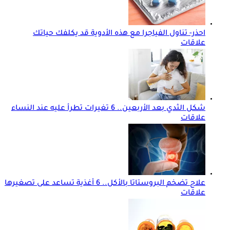
احذر- تناول الفياجرا مع هذه الأدوية قد يكلفك حياتك
علاقات
شكل الثدي بعد الأربعين.. 6 تغيرات تطرأ عليه عند النساء
علاقات
علاج تضخم البروستاتا بالأكل.. 6 أغذية تساعد على تصغيرها
علاقات