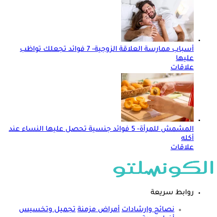
أسباب ممارسة العلاقة الزوجية- 7 فوائد تجعلك تواظب
عليها
علاقات
المشمش للمرأة- 5 فوائد جنسية تحصل عليها النساء عند
أكله
علاقات
روابط سريعة
نصائح وارشادات
أمراض مزمنة
تجميل وتخسيس