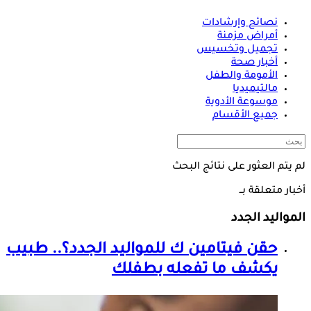
نصائح وإرشادات
أمراض مزمنة
تجميل وتخسيس
أخبار صحة
الأمومة والطفل
مالتيميديا
موسوعة الأدوية
جميع الأقسام
لم يتم العثور على نتائج البحث
أخبار متعلقة بــ
المواليد الجدد
حقن فيتامين ك للمواليد الجدد؟.. طبيب
يكشف ما تفعله بطفلك