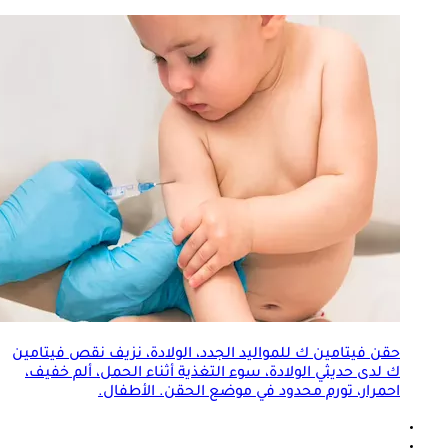
حقن فيتامين ك للمواليد الجدد، الولادة، نزيف نقص فيتامين
ك لدى حديثي الولادة، سوء التغذية أثناء الحمل، ألم خفيف،
احمرار، تورم محدود في موضع الحقن. الأطفال.