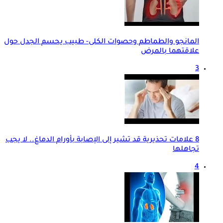
المانجو والطماطم وحصوات الكلى- طبيب يحسم الجدل حول
علاقتهما بالمرض
3
8 علامات تحذيرية قد تشير إلى الإصابة بأورام الدماغ.. لا يجب
تجاهلها
4