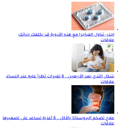
احذر- تناول الفياجرا مع هذه الأدوية قد يكلفك حياتك
علاقات
شكل الثدي بعد الأربعين.. 6 تغيرات تطرأ عليه عند النساء
علاقات
علاج تضخم البروستاتا بالأكل.. 6 أغذية تساعد على تصغيرها
علاقات