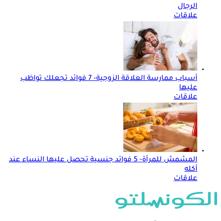
الرجال
علاقات
أسباب ممارسة العلاقة الزوجية- 7 فوائد تجعلك تواظب
عليها
علاقات
المشمش للمرأة- 5 فوائد جنسية تحصل عليها النساء عند
أكله
علاقات