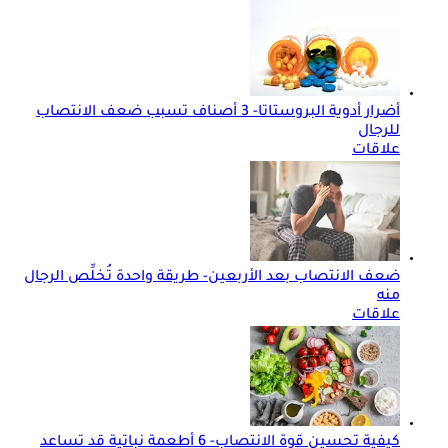
أضرار أدوية البروستاتا- 3 أصناف تسبب ضعف الانتصاب
للرجال
علاقات
ضعف الانتصاب بعد الأربعين- طريقة واحدة تُخلِّص الرجال
منه
علاقات
كيفية تحسين قوة الانتصاب- 6 أطعمة نباتية قد تساعد