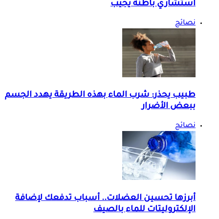
استشاري باطنة يجيب
نصائح
طبيب يحذر: شرب الماء بهذه الطريقة يهدد الجسم
ببعض الأضرار
نصائح
أبرزها تحسين العضلات.. أسباب تدفعك لإضافة
الإلكتروليتات للماء بالصيف