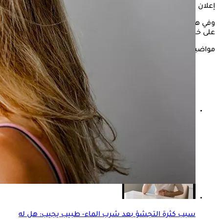
إعلان
وفي هذا السياق، يوضح " الكونسلتو"، هل شرب الماء يساعدك
على خسارة الوزن، وذلك حسبما جاء في موقع، " webmd.
مواضيع ذات صلة
هل شرب كميات كبيرة من الماء بعد تناول الأكل مباشرة
آمن؟
سبب كثرة التجشؤ بعد شرب الماء- طبيب يجيب: هل له