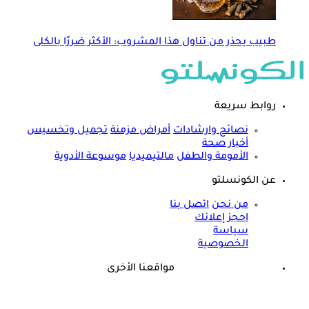
طبيب يحذر من تناول هذا المشروب: الأكثر ضررًا بالكلى
روابط سريعة
نصائح وارشادات
أمراض مزمنة
تجميل وتخسيس
أخبار صحة
الأمومة والطفل
مالتيميديا
موسوعة الأدوية
عن الكونسلتو
من نحن
اتصل بنا
احجز إعلانك
سياسة
الخصوصية
مواقعنا الأخرى