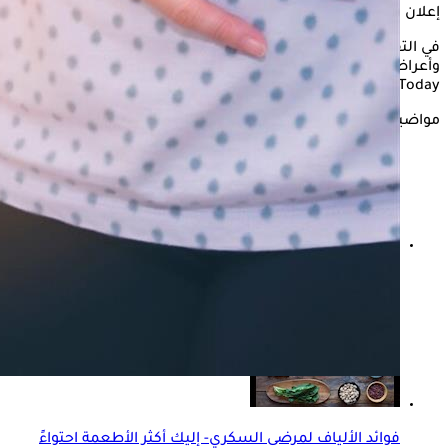
إعلان
في التفرير التالي، يستعرض "الكونسلتو" أسباب احتباس البراز
وأعراضه وأضراره وطرق علاجه، وفقًا لموقع "Medical News
Today".
مواضيع ذات صلة
الألياف تخلصك من دهون البطن- إليك مصادرها الطبيعية
فوائد الألياف لمرضى السكري- إليك أكثر الأطعمة احتواءً