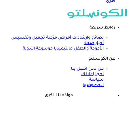
الأرق
روابط سريعة
نصائح وارشادات
أمراض مزمنة
تجميل وتخسيس
أخبار صحة
الأمومة والطفل
مالتيميديا
موسوعة الأدوية
عن الكونسلتو
من نحن
اتصل بنا
احجز إعلانك
سياسة
الخصوصية
مواقعنا الأخرى
©
جميع الحقوق محفوظة لدى شركة جيميناي ميديا