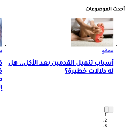
أحدث الموضوعات
نصائح
ن
أسباب تنميل القدمين بعد الأكل.. هل
ك
له دلالات خطيرة؟
خ
م
إ