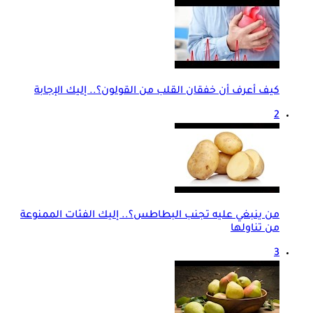
كيف أعرف أن خفقان القلب من القولون؟.. إليك الإجابة
2
من ينبغي عليه تجنب البطاطس؟.. إليك الفئات الممنوعة
من تناولها
3