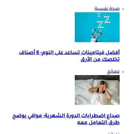
صحة نفسية
أفضل فيتامينات تساعد على النوم- 6 أصناف
تخلصك من الأرق
نصائح
صداع اضطرابات الدورة الشهرية- موافي يوضح
طرق التعامل معه