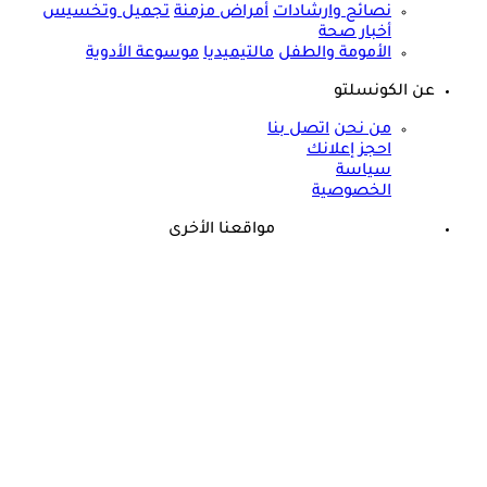
نصائح وارشادات
أمراض مزمنة
تجميل وتخسيس
أخبار صحة
الأمومة والطفل
مالتيميديا
موسوعة الأدوية
عن الكونسلتو
من نحن
اتصل بنا
احجز إعلانك
سياسة
الخصوصية
مواقعنا الأخرى
©
جميع الحقوق محفوظة لدى شركة جيميناي ميديا
حسام موافي: عدم علاج الكوليسترول خطر على شرايين هذا عضو