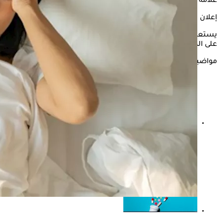
علامة تحذيرية على الإصابة ببعض الأمراض.
إعلان
يستعرض "الكونسلتو" في التقرير التالي، أسباب
الصداع
عند
النوم
على الظهر، وفقًا لموقع "Healthline".
مواضيع ذات صلة
الصداع بعد الاستحمام.. نصائح وقائية تمنع تعرضك
للإصابة به