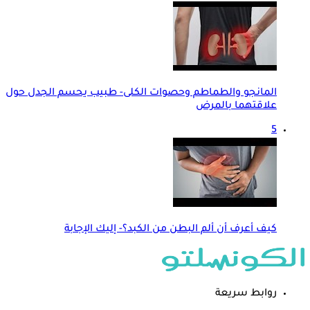
المانجو والطماطم وحصوات الكلى- طبيب يحسم الجدل حول
علاقتهما بالمرض
5
كيف أعرف أن ألم البطن من الكبد؟- إليك الإجابة
روابط سريعة