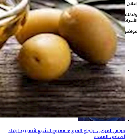
إعلان
ولذلك، يبحث كثيرون عن حلول طبيعية تساعد في التخفيف من
الأعراض، فهل يمكن أن يكون
زيت الزيتون
أحد هذه الحلول؟
مواضيع ذات صلة
إهمال ارتجاع المريء- متى يستدعي القلق؟
موافي لمرضى ارتجاع المريء: ممنوع الشبع لأنه يزيد ارتداد
أحماض المعدة