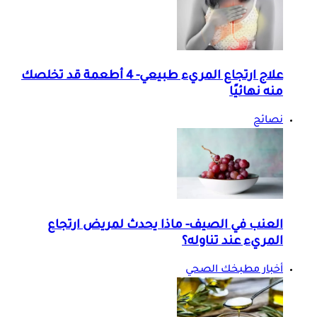
علاج ارتجاع المريء طبيعي- 4 أطعمة قد تخلصك
منه نهائيًا
نصائح
العنب في الصيف- ماذا يحدث لمريض ارتجاع
المريء عند تناوله؟
أخبار مطبخك الصحي