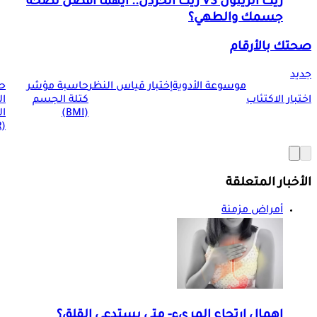
زيت الزيتون VS زيت الخردل.. أيهما أفضل لصحة
جسمك والطهي؟
صحتك بالأرقام
جديد
موسوعة الأدوية
إختبار قياس النظر
حاسبة مؤشر
ح
اختبار الاكتئاب
كتلة الجسم
ا
(BMI)
ال
(BMR)
الأخبار المتعلقة
أمراض مزمنة
إهمال ارتجاع المريء- متى يستدعي القلق؟