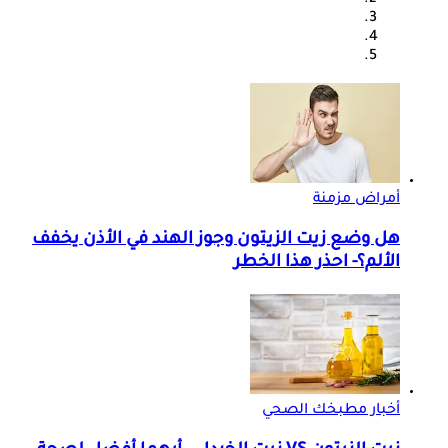
أمراض مزمنة
هل وضع زيت الزيتون وجوز الهند في الأذن يخفف
الألم؟- احذر هذا الخطر
أخبار مطبخك الصحي