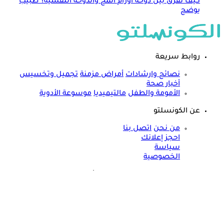
كيف تفرق بين دوخة أورام المخ والدوخة النفسية؟ طبيب
يوضح
روابط سريعة
نصائح وارشادات
أمراض مزمنة
تجميل وتخسيس
أخبار صحة
الأمومة والطفل
مالتيميديا
موسوعة الأدوية
عن الكونسلتو
من نحن
اتصل بنا
احجز إعلانك
سياسة
الخصوصية
مواقعنا الأخرى