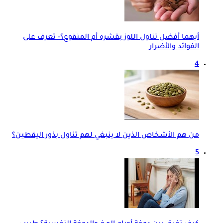
أيهما أفضل تناول اللوز بقشره أم المنقوع؟- تعرف على
الفوائد والأضرار
4
من هم الأشخاص الذين لا ينبغي لهم تناول بذور اليقطين؟
5