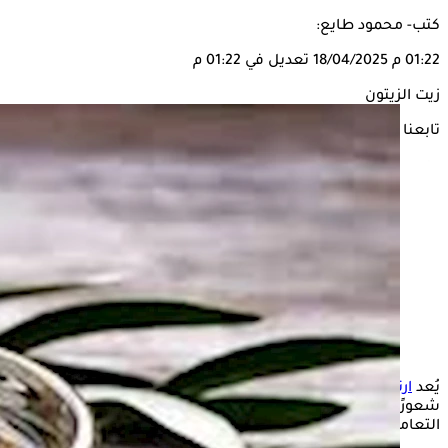
كتب- محمود طايع:
01:22 م
18/04/2025
تعديل في 01:22 م
زيت الزيتون
تابعنا على
يُعد
ارتجاع
المريء
من أكثر الحالات الصحية شيوعًا، حيث يُسبب
شعورًا بعدم الراحة وقد يؤدي إلى مضاعفات صحية إذا لم يتم
التعامل معه بالشكل الصحيح.