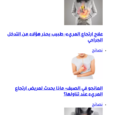
علاج ارتجاع المريء- طبيب يحذر هؤلاء من التدخل
الجراحي
نصائح
المانجو في الصيف- ماذا يحدث لمريض ارتجاع
المريء عند تناولها؟
نصائح