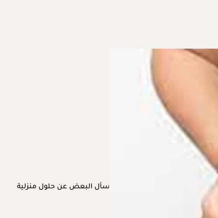
الجسم، وارتخاء عضلات البطن، لذا يتسأل البعض عن حلول منزلية