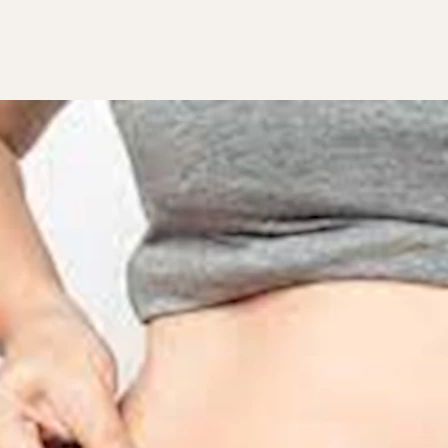
القيصرية، التي من بينها انتفاخ البطن وتراكم السوائل والدهون في 