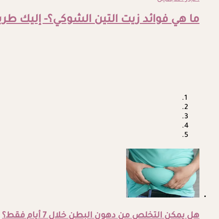
ما هي فوائد زيت التين الشوكي؟- إليك طر
هل يمكن التخلص من دهون البطن خلال 7 أيام فقط؟