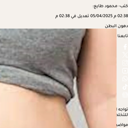
كتب- محمود طايع:
02:38 م
05/04/2025
تعديل في 02:38 م
دهون البطن
تابعنا على
تواجه العديد من السيدات مضاعفات متنوعة بعد إجراء عملية الولادة 
للتخلص من
دهون البطن
بعد الولادة.
مواضيع ذات صلة