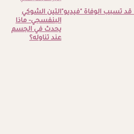
د تسبب الوفاة "فيديو"
التين الشوكي
البنفسجي- ماذا
يحدث في الجسم
عند تناوله؟