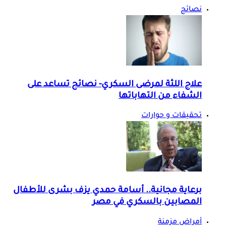
نصائح
علاج اللثة لمرضى السكري- نصائح تساعد على
الشفاء من التهاباتها
تحقيقات و حوارات
برعاية مجانية.. أسامة حمدي يزف بشرى للأطفال
المصابين بالسكري في مصر
أمراض مزمنة