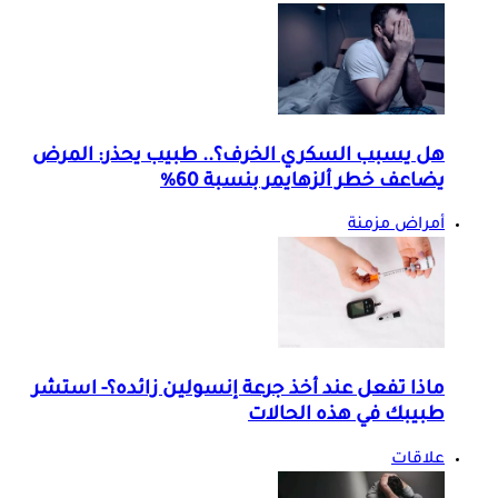
هل يسبب السكري الخرف؟.. طبيب يحذر: المرض
يضاعف خطر ألزهايمر بنسبة 60%
أمراض مزمنة
ماذا تفعل عند أخذ جرعة إنسولين زائده؟- استشر
طبيبك في هذه الحالات
علاقات