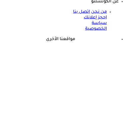
عن الكونسلتو
من نحن
اتصل بنا
احجز إعلانك
سياسة
الخصوصية
مواقعنا الأخرى
©
جميع الحقوق محفوظة لدى شركة جيميناي ميديا
حسام موافي يحذر: علامة في الوجه تكشف عن مرض مناعي خطير