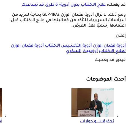
قد يهمك:
علاج الاكتئاب بدون أدوية- 6 طرق قد تساعدك
ومع ذلك، لا تزال أدوية فقدان الوزن GLP-1RAs بحاجة لمزيد من
الدراسات السريرية، للتأكد من فعاليتها في علاج الاكتئاب قبل
اعتمادها رسميًا لهذا الغرض.
إعلان
أدوية فقدان الوزن
أدوية التخسيس
الاكتئاب
أدوية فقدان الوزن
لعلاج الاكتئاب
أوزمبيك
السكري
فيديو قد يعجبك
أحدث الموضوعات
تحقيقات و حوارات
أ