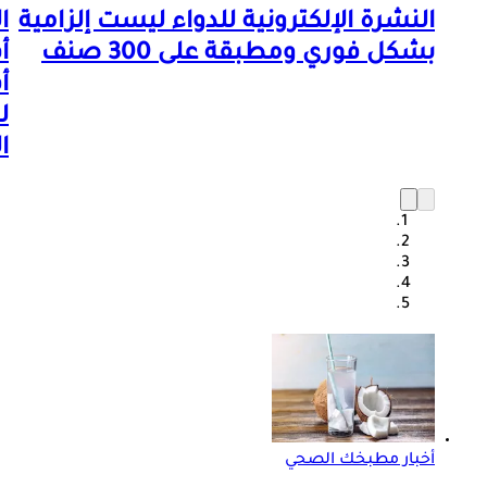
النشرة الإلكترونية للدواء ليست إلزامية
ا
بشكل فوري ومطبقة على 300 صنف
أ
أ
ل
ا
أخبار مطبخك الصحي