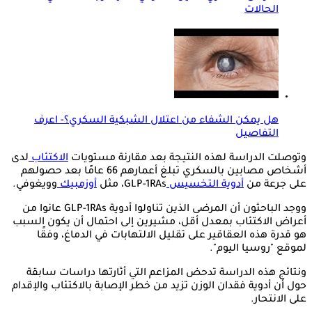
الحالات
هل يمكن الشفاء من اعتلال الشبكية السكري؟- اعرف
التفاصيل
وتوصلت الدراسة لهذه النتيجة بعد مقارنة مستويات
الاكتئاب
لدى
أشخاص مصابين بالسكري تبلغ أعمارهم 66 عامًا بعد حصولهم
على جرعة من
أدوية التخسيس
GLP-1RAs، مثل
أوزمبيك
وويغوفي.
ووجد الباحثون أن المرضى الذين تناولوا أدوية GLP-1RAs عانوا من
أعراض الاكتئاب بمعدل أقل، مشيرين إلى احتمال أن يكون السبب
هو قدرة هذه العقاقير على تقليل الالتهابات في الدماغ، وفقًا
لموقع "روسيا اليوم".
ونتائج هذه الدراسة تدحض المزاعم التي أثارتها دراسات سابقة
حول أن أدوية فقدان الوزن تزيد من خطر الإصابة بالاكتئاب والإقدام
على الانتحار.