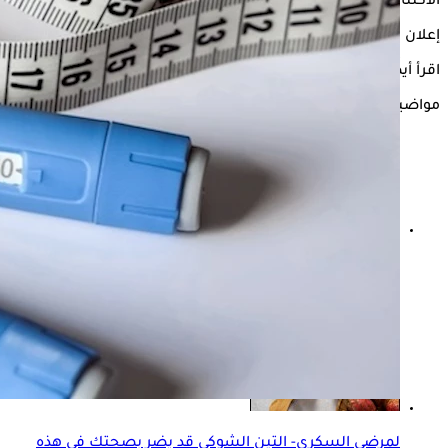
الاكتئاب.
إعلان
اقرأ أيضًا:
تعرف على فوائد وأضرار أدوية التخسيس
مواضيع ذات صلة
تنميل القدمين لمرضى السكري- موافي يوضح أسبابه وطرق
التعامل معه
لمرضى السكري- التين الشوكي قد يضر بصحتك في هذه