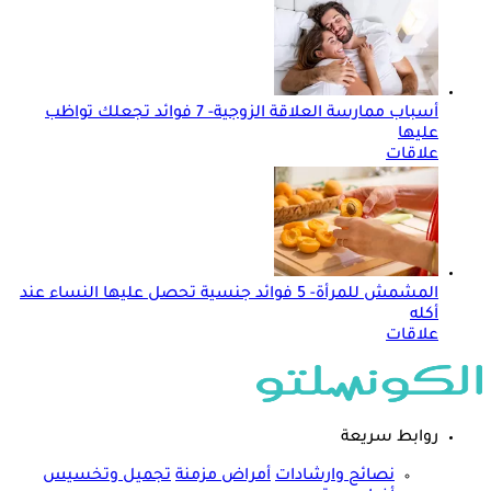
أسباب ممارسة العلاقة الزوجية- 7 فوائد تجعلك تواظب
عليها
علاقات
المشمش للمرأة- 5 فوائد جنسية تحصل عليها النساء عند
أكله
علاقات
روابط سريعة
نصائح وارشادات
أمراض مزمنة
تجميل وتخسيس