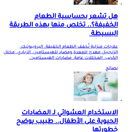
هل تشعر بحساسية الطعام
الخفيفة؟.. تخلص منها بهذه الطريقة
البسيطة
علاجات منزلية تُخفف الطعام الخفيفة. البروبيوتيك.
الزنجبيل مهدئ للمعدة ومضاد للهيستامين. الزبادي. مخلل
الكرنب. المخللات عامة. مضادات الهيستامين.
نصائح
الاستخدام العشوائي لـ المضادات
الحيوية على الأطفال.. طبيب يوضح
خطورتها