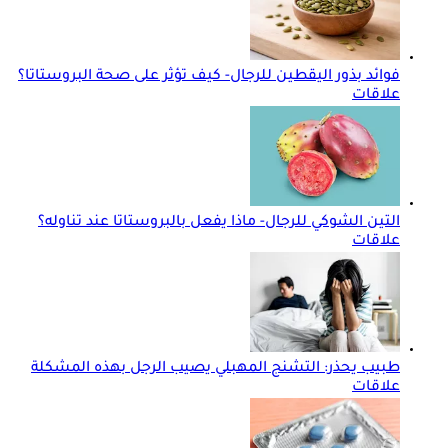
فوائد بذور اليقطين للرجال- كيف تؤثر على صحة البروستاتا؟
علاقات
التين الشوكي للرجال- ماذا يفعل بالبروستاتا عند تناوله؟
علاقات
طبيب يحذر: التشنج المهبلي يصيب الرجل بهذه المشكلة
علاقات