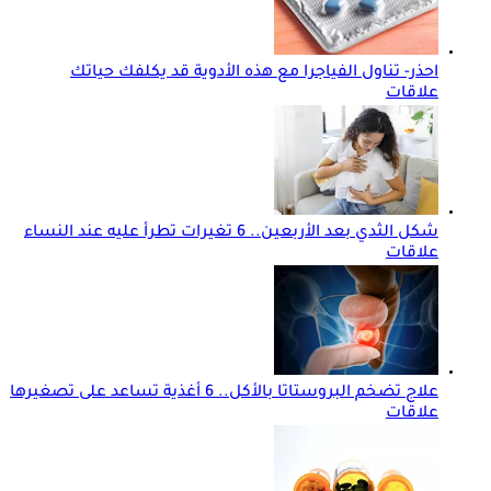
احذر- تناول الفياجرا مع هذه الأدوية قد يكلفك حياتك
علاقات
شكل الثدي بعد الأربعين.. 6 تغيرات تطرأ عليه عند النساء
علاقات
علاج تضخم البروستاتا بالأكل.. 6 أغذية تساعد على تصغيرها
علاقات