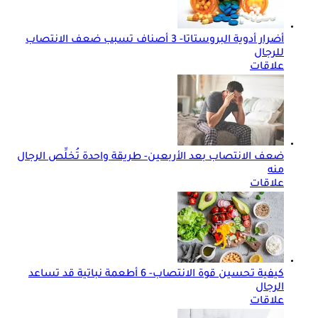
أضرار أدوية البروستاتا- 3 أصناف تسبب ضعف الانتصاب
للرجال
علاقات
ضعف الانتصاب بعد الأربعين- طريقة واحدة تُخلِّص الرجال
منه
علاقات
كيفية تحسين قوة الانتصاب- 6 أطعمة نباتية قد تساعد
الرجال
علاقات