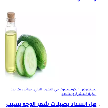
يستعرض "الكونسلتو"، في التقرير التالي، فوائد زيت بذور
الخيار للبشرة والشعر.
هل انسداد بصيلات شعر الوجه يسبب