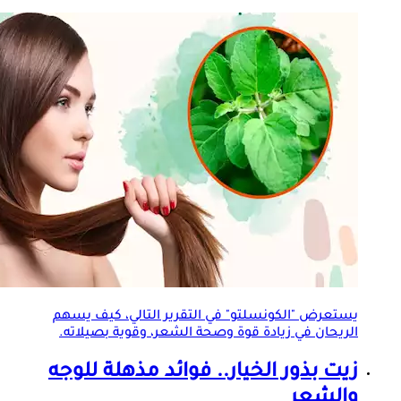
يستعرض "الكونسلتو" في التقرير التالي، كيف يسهم
الريحان في زيادة قوة وصحة الشعر، وقوية بصيلاته.
زيت بذور الخيار.. فوائد مذهلة للوجه
والشعر