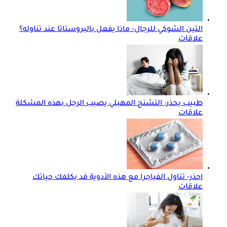
التين الشوكي للرجال- ماذا يفعل بالبروستاتا عند تناوله؟
علاقات
طبيب يحذر: التشنج المهبلي يصيب الرجل بهذه المشكلة
علاقات
احذر- تناول الفياجرا مع هذه الأدوية قد يكلفك حياتك
علاقات