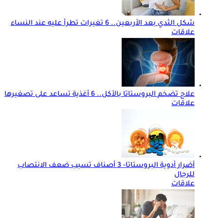
شكل الثدي بعد الأربعين.. 6 تغيرات تطرأ عليه عند النساء
علاقات
علاج تضخم البروستاتا بالأكل.. 6 أغذية تساعد على تصغيرها
علاقات
أضرار أدوية البروستاتا- 3 أصناف تسبب ضعف الانتصاب
للرجال
علاقات