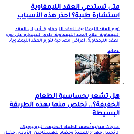
متى تستدعي العقد الليمفاوية
استشارة طبية؟ احذر هذه الأسباب
تورم العقد الليمفاوية. العقد الليمفاوية. أسباب العقد
الليمفاوية. علاج العقد الليمفاوية. طرق السيطرة على تورم
العقد الليمفاوية. أعراض مصاحبة لتورم العقد الليمفاوية.
نصائح
هل تشعر بحساسية الطعام
الخفيفة؟.. تخلص منها بهذه الطريقة
البسيطة
علاجات منزلية تُخفف الطعام الخفيفة. البروبيوتيك.
الزنجبيل مهدئ للمعدة ومضاد للهيستامين. الزبادي. مخلل