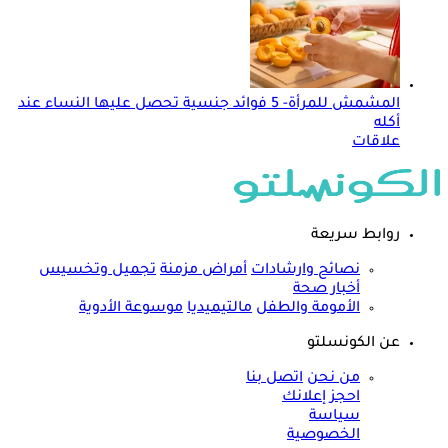
المشمش للمرأة- 5 فوائد جنسية تحصل عليها النساء عند
أكله
علاقات
روابط سريعة
نصائح وارشادات
أمراض مزمنة
تجميل وتخسيس
أخبار صحة
الأمومة والطفل
مالتيميديا
موسوعة الأدوية
عن الكونسلتو
من نحن
اتصل بنا
احجز إعلانك
سياسة
الخصوصية