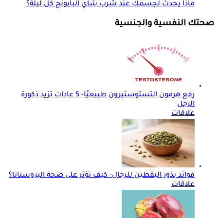
ماذا يحدث لجسمك عند شرب شاي البابونج كل ليلة؟
صحتك النفسية والجنسية
رفع هرمون التستوستيرون طبيعيًا- 5 عادات تزيد ذكورة
الرجل
علاقات
فوائد بذور اليقطين للرجال- كيف تؤثر على صحة البروستاتا؟
علاقات