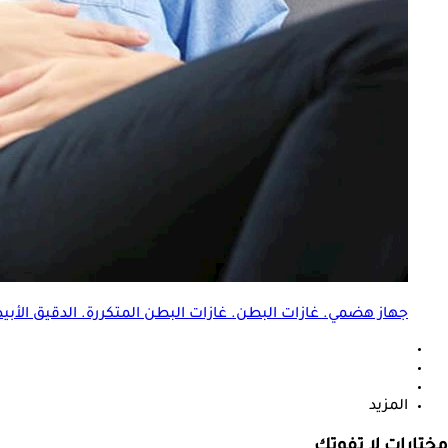
جهاز هضمي. غازات البطن.
غازات البطن المتكررة
. الدقيق الأبي
المزيد
مختارات لا تفوتك