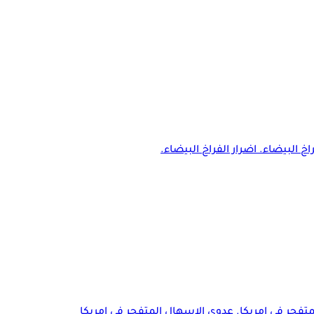
اخ البيضاء. اضرار الفراخ البيضاء.
تفجر في امريكا. عدوى الاسهال المتفجر في امريكا