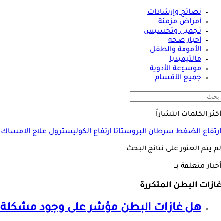
نصائح وإرشادات
أمراض مزمنة
تجميل وتخسيس
أخبار صحة
الأمومة والطفل
مالتيميديا
موسوعة الأدوية
جميع الأقسام
أكثر الكلمات انتشاراً
ارتفاع الضغط
سرطان البروستاتا
ارتفاع الكوليسترول
علاج الإمساك
لم يتم العثور على نتائج البحث
أخبار متعلقة بــ
غازات البطن المتكررة
هل غازات البطن مؤشر على وجود مشكلة