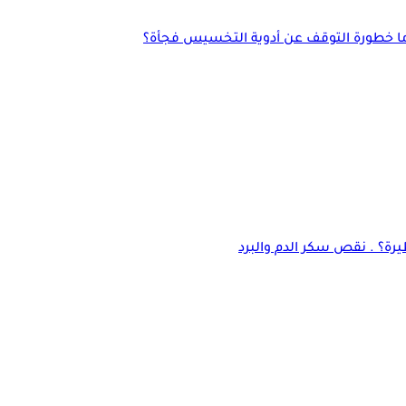
ما خطورة التوقف عن أدوية التخسيس فجأة؟
يرة؟ . نقص سكر الدم والبرد