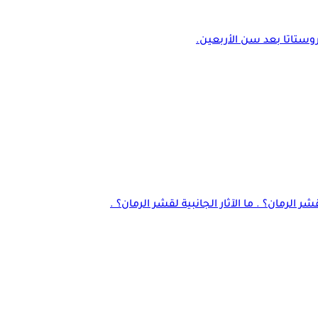
بروستاتا بعد سن الأربعين.
الرمان؟ . ما الآثار الجانبية لقشر الرمان؟ .