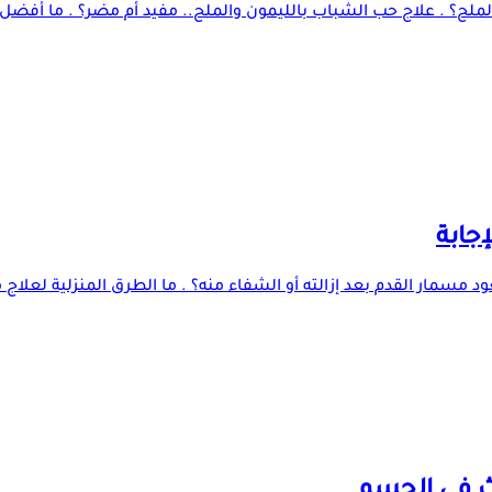
لح؟ . علاج حب الشباب بالليمون والملح.. مفيد أم مضر؟ . ما أفضل
إجابة
مسمار القدم بعد إزالته أو الشفاء منه؟ . ما الطرق المنزلية لعلاج 