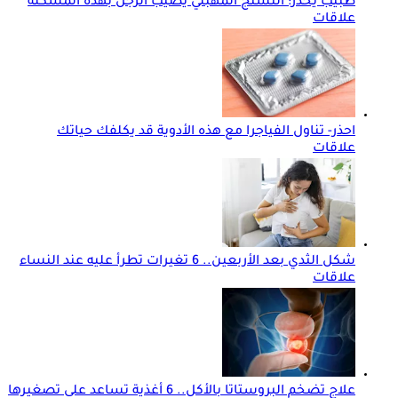
طبيب يحذر: التشنج المهبلي يصيب الرجل بهذه المشكلة
علاقات
احذر- تناول الفياجرا مع هذه الأدوية قد يكلفك حياتك
علاقات
شكل الثدي بعد الأربعين.. 6 تغيرات تطرأ عليه عند النساء
علاقات
علاج تضخم البروستاتا بالأكل.. 6 أغذية تساعد على تصغيرها