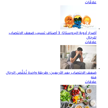
علاقات
أضرار أدوية البروستاتا- 3 أصناف تسبب ضعف الانتصاب
للرجال
علاقات
ضعف الانتصاب بعد الأربعين- طريقة واحدة تُخلِّص الرجال
منه
علاقات