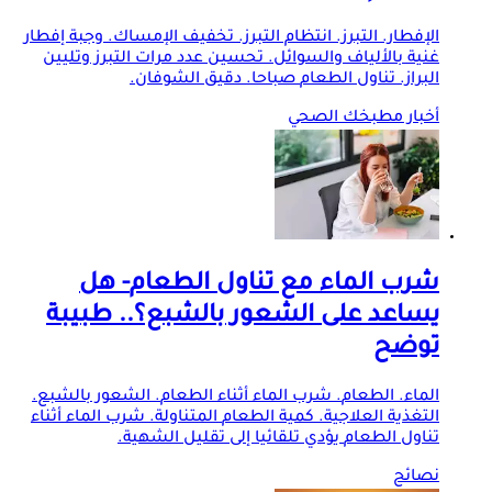
الإفطار. التبرز. انتظام التبرز. تخفيف الإمساك. وجبة إفطار
غنية بالألياف والسوائل. تحسين عدد مرات التبرز وتليين
البراز. تناول
الطعام
صباحا. دقيق الشوفان.
أخبار مطبخك الصحي
شرب الماء مع تناول
الطعام
- هل
يساعد على الشعور بالشبع؟.. طبيبة
توضح
الماء.
الطعام
. شرب الماء أثناء
الطعام
. الشعور بالشبع.
التغذية العلاجية. كمية
الطعام
المتناولة. شرب الماء أثناء
تناول
الطعام
يؤدي تلقائيا إلى تقليل الشهية.
نصائح