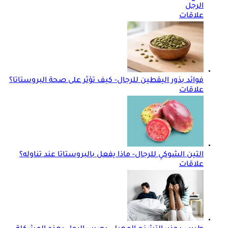
الرجل
علاقات
فوائد بذور اليقطين للرجال- كيف تؤثر على صحة البروستاتا؟
علاقات
التين الشوكي للرجال- ماذا يفعل بالبروستاتا عند تناوله؟
علاقات