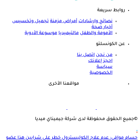
روابط سريعة
نصائح وارشادات
أمراض مزمنة
تجميل وتخسيس
أخبار صحة
الأمومة والطفل
مالتيميديا
موسوعة الأدوية
عن الكونسلتو
من نحن
اتصل بنا
احجز إعلانك
سياسة
الخصوصية
مواقعنا الأخرى
©
جميع الحقوق محفوظة لدى شركة جيميناي ميديا
حسام موافي: عدم علاج الكوليسترول خطر على شرايين هذا عضو