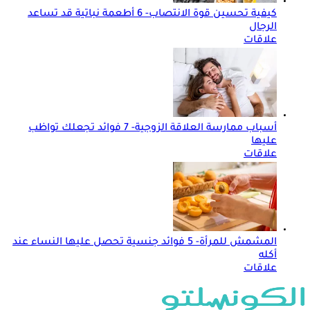
كيفية تحسين قوة الانتصاب- 6 أطعمة نباتية قد تساعد
الرجال
علاقات
أسباب ممارسة العلاقة الزوجية- 7 فوائد تجعلك تواظب
عليها
علاقات
المشمش للمرأة- 5 فوائد جنسية تحصل عليها النساء عند
أكله
علاقات