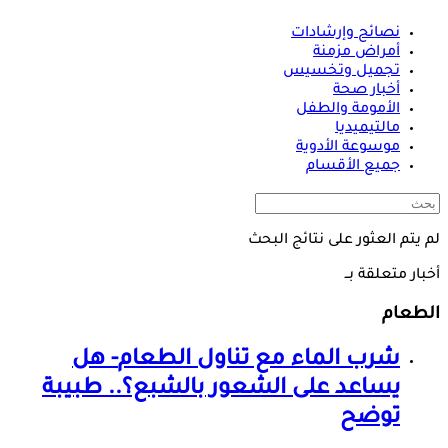
نصائح وإرشادات
أمراض مزمنة
تجميل وتخسيس
أخبار صحة
الأمومة والطفل
مالتيميديا
موسوعة الأدوية
جميع الأقسام
لم يتم العثور على نتائج البحث
أخبار متعلقة بــ
الطعام
شرب الماء مع تناول
الطعام
- هل
يساعد على الشعور بالشبع؟.. طبيبة
توضح