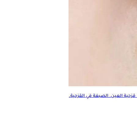
 قزحية العين. الصبغة في القزحية.