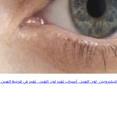
لبيليروبين.
لون العين
. أسباب تغير
لون العين
. تغير في قزحية العين.