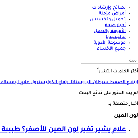
نصائح وإرشادات
أمراض مزمنة
تجميل وتخسيس
أخبار صحة
الأمومة والطفل
مالتيميديا
موسوعة الأدوية
جميع الأقسام
أكثر الكلمات انتشاراً
ارتفاع الضغط
سرطان البروستاتا
ارتفاع الكوليسترول
علاج الإمساك
لم يتم العثور على نتائج البحث
أخبار متعلقة بــ
لون العين
علام يشير تغير
لون العين
للأصفر؟ طبيبة ت