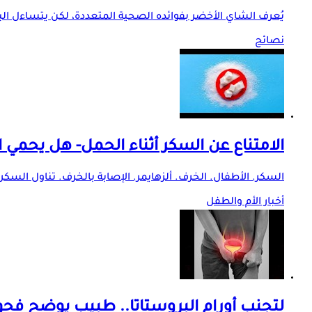
يُعرف الشاي الأخضر بفوائده الصحية المتعددة، لكن يتساءل ال
نصائح
الامتناع عن السكر أثناء الحمل- هل يحمي
السكر. الأطفال. الخرف. ألزهايمر. الإصابة بالخرف. تناول الس
أخبار الأم والطفل
لتجنب أورام البروستاتا.. طبيب يوضح 