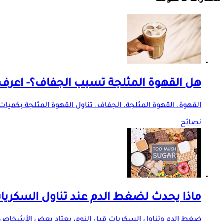
هل القهوة المثلجة تسبب الجفاف؟- اعرف
القهوة. القهوة المثلجة. الجفاف. تناول القهوة المثلجة بكميا
نصائح
ماذا يحدث لضغط الدم عند تناول السكريات
ضغط الدم وتناول السكريات قبل النوم، يعتاد بعض الأشخاص على