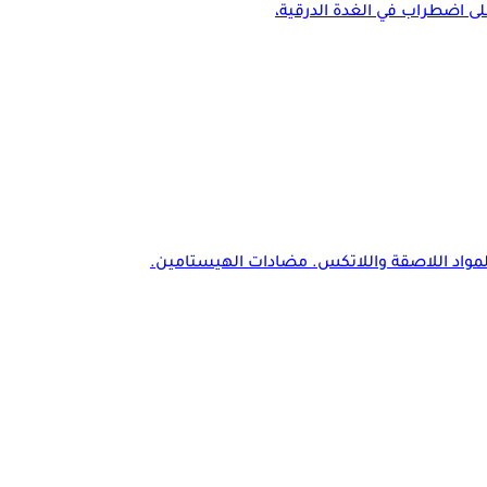
ى اضطراب في الغدة الدرقية،
لمواد اللاصقة واللاتكس. مضادات الهيستامين.