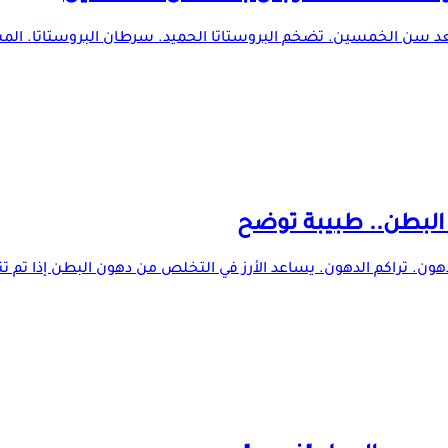
 بعد سن الخمسين. تضخم البروستاتا الحميد. سرطان البروستاتا. الم
البطن.. طبيبة توضح
لدهون. تراكم الدهون. يساعد الأرز في التخلص من دهون البطن إذا تم ت