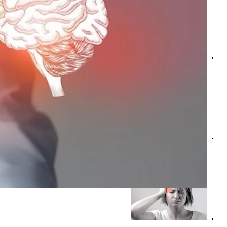
علامات الاكتئاب عند الرجال- متى يؤثر على الصحة الجنسية؟
كيف تنذر حاسة الشم بالاكتئاب؟- دراسة حديثة تجيب