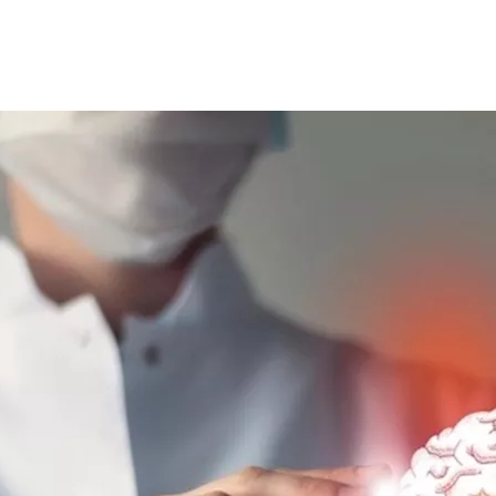
إصابة بهذه الآفات الدماغية وهي تلف الدماغ مع مرور الوقت، فيما ي