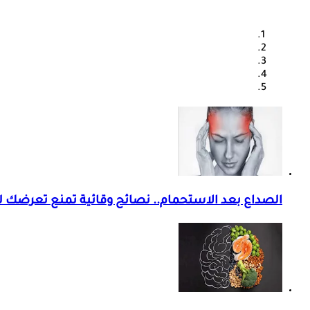
الصداع بعد الاستحمام.. نصائح وقائية تمنع تعرضك لل