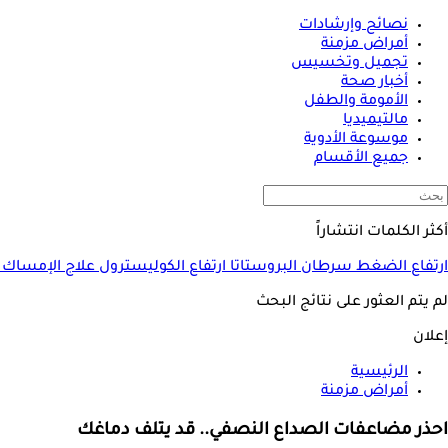
نصائح وإرشادات
أمراض مزمنة
تجميل وتخسيس
أخبار صحة
الأمومة والطفل
مالتيميديا
موسوعة الأدوية
جميع الأقسام
أكثر الكلمات انتشاراً
ارتفاع الضغط
سرطان البروستاتا
ارتفاع الكوليسترول
علاج الإمساك
لم يتم العثور على نتائج البحث
إعلان
الرئيسية
أمراض مزمنة
احذر مضاعفات الصداع النصفي.. قد يتلف دماغك