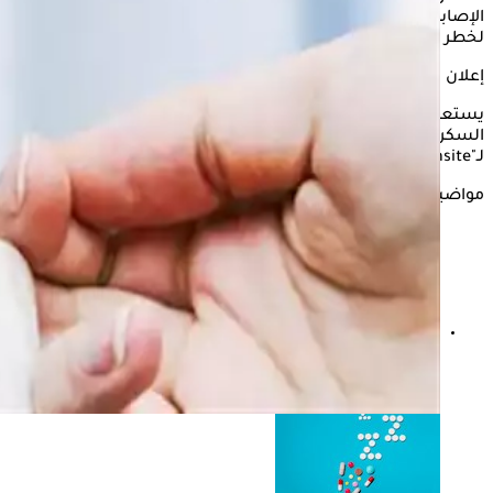
الإصابة بأمراض القلب والكلى، ويظل مرضى السكري معرضين
لخطر الإصابة بتلف الأعصاب ومشاكل العين.
إعلان
يستعرض "الكونسلتو" في التقرير التالي، بعض أعراض مرض
السكري، والتي يمكن رؤيتها في الغالب في الليل، وفقًا
لـ"thehealthsite".
مواضيع ذات صلة
اضطراب النوم عند مرضى السكري.. كيف يمكن علاجه؟