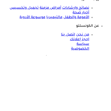
نصائح وارشادات
أمراض مزمنة
تجميل وتخسيس
أخبار صحة
الأمومة والطفل
مالتيميديا
موسوعة الأدوية
عن الكونسلتو
من نحن
اتصل بنا
احجز إعلانك
سياسة
الخصوصية
مواقعنا الأخرى
©
جميع الحقوق محفوظة لدى شركة جيميناي ميديا
حسام موافي: عدم علاج الكوليسترول خطر على شرايين هذا عضو