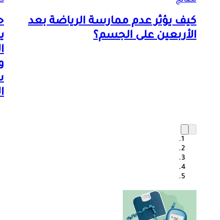
نصائح
ص
كيف يؤثر عدم ممارسة الرياضة بعد
ح
الأربعين على الجسم؟
ي
ا
و
ش
ا