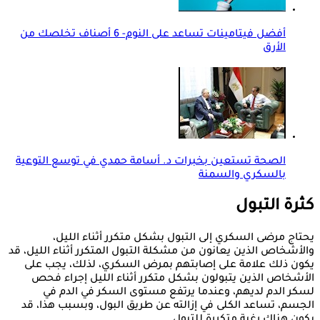
أفضل فيتامينات تساعد على النوم- 6 أصناف تخلصك من
الأرق
الصحة تستعين بخبرات د. أسامة حمدي في توسع التوعية
بالسكري والسمنة
كثرة التبول
يحتاج مرضى السكري إلى التبول بشكل متكرر أثناء الليل،
والأشخاص الذين يعانون من مشكلة التبول المتكرر أثناء الليل، قد
يكون ذلك علامة على إصابتهم بمرض السكري، لذلك، يجب على
الأشخاص الذين يتبولون بشكل متكرر أثناء الليل إجراء فحص
لسكر الدم لديهم، وعندما يرتفع مستوى السكر في الدم في
الجسم، تساعد الكلى في إزالته عن طريق البول، وبسبب هذا، قد
يكون هناك رغبة متكررة للتبول.