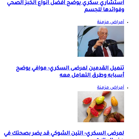
استشاري سكري يوضح أفضل أنواع الخبز الصحي
وفوائدها للجسم
أمراض مزمنة
تنميل القدمين لمرضى السكري- موافي يوضح
أسبابه وطرق التعامل معه
أمراض مزمنة
لمرضى السكري- التين الشوكي قد يضر بصحتك في