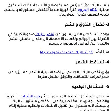
يلعب الزنك دورًا كبيرًا في عملية إصلاح الأنسجة. لذلك تستغرق
عملية
التئام الجروح
فترة كبيرة عندما تنخفض مستوياته بالجسم،
نتيجة لضعف تكوين الكولاجين.
3- فقدان التذوق والشم
يواجه الأشخاص الذين يعانون من
نقص الزنك
صعوبة كبيرة في
التفرقة بين الروائح ونكهات الأطعمة، لأن فقدان حاستي الشم
والتذوق من أعراض انخفاضه بالجسم.
اقرأ أيضًا:
فوائد الزنك متعددة- تعرف عليها
4- تساقط الشعر
يؤدي نقص الزنك بالجسم إلى إضعاف بنية الشعر، مما يزيد من
خطر تعرضه للتساقط والترقق بشكل مفرط.
5- المشاكل الجلدية
قد تكون المشاكل الجلدية المستمرة، مثل
حب الشباب
والإكزيما
والطفح الجلدي، علامة تحذيرية على انخفاض مستويات الزنك
بالجسم، لأنه مسئول عن تقليل الالتهابات وتنظيم عملية إنتاج