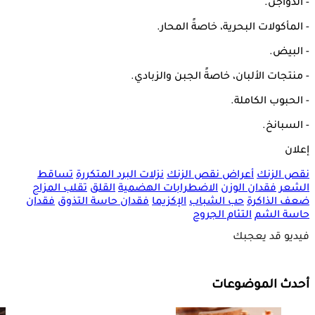
- الدواجن.
- المأكولات البحرية، خاصةً المحار.
- البيض.
- منتجات الألبان، خاصةً الجبن والزبادي.
- الحبوب الكاملة.
- السبانخ.
إعلان
نقص الزنك
أعراض نقص الزنك
نزلات البرد المتكررة
تساقط
الشعر
فقدان الوزن
الاضطرابات الهضمية
القلق
تقلب المزاج
ضعف الذاكرة
حب الشباب
الإكزيما
فقدان حاسة التذوق
فقدان
حاسة الشم
التئام الجروح
فيديو قد يعجبك
أحدث الموضوعات