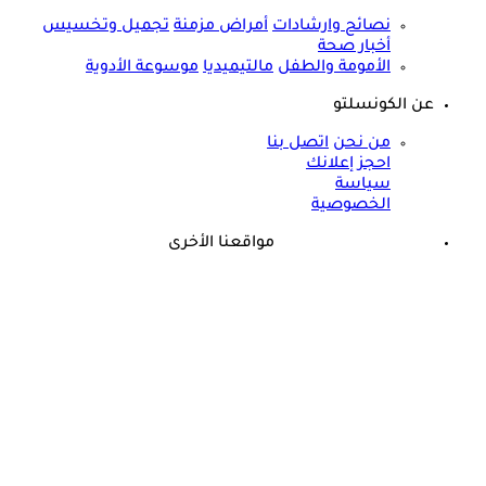
نصائح وارشادات
أمراض مزمنة
تجميل وتخسيس
أخبار صحة
الأمومة والطفل
مالتيميديا
موسوعة الأدوية
عن الكونسلتو
من نحن
اتصل بنا
احجز إعلانك
سياسة
الخصوصية
مواقعنا الأخرى
©
جميع الحقوق محفوظة لدى شركة جيميناي ميديا
علامات تدل أنك مريض- 7 أعراض تظهر على الجسم في الصباح