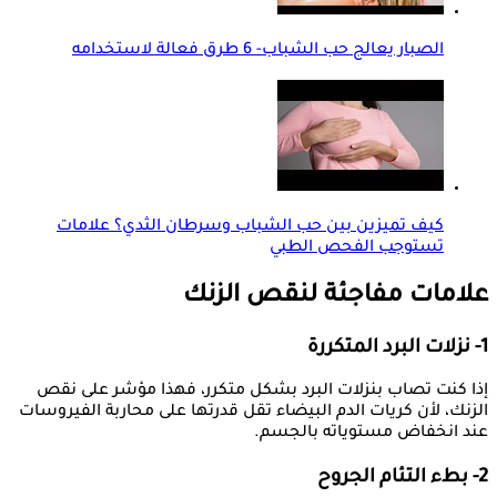
الصبار يعالج حب الشباب- 6 طرق فعالة لاستخدامه
كيف تميزين بين حب الشباب وسرطان الثدي؟ علامات
تستوجب الفحص الطبي
علامات مفاجئة لنقص الزنك
1- نزلات البرد المتكررة
إذا كنت تصاب بنزلات البرد بشكل متكرر، فهذا مؤشر على نقص
الزنك، لأن كريات الدم البيضاء تقل قدرتها على محاربة الفيروسات
عند انخفاض مستوياته بالجسم.
2- بطء التئام الجروح