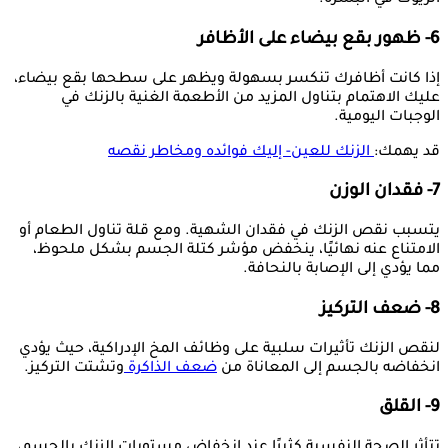
الزيوت في البشرة.
6- ظهور بقع بيضاء على الأظافر
إذا كانت أظافرك تنكسر بسهولة ويظهر على سطحها بقع بيضاء،
عليك الاهتمام بتناول المزيد من الأطعمة الغنية بالزنك في
الوجبات اليومية.
قد يهمك:
الزنك للعين- إليك فوائده ومخاطر نقصه
7- فقدان الوزن
يتسبب نقص الزنك في فقدان الشهية. ومع قلة تناول الطعام أو
الامتناع عنه نهائيًا، ينخفض مؤشر كتلة الجسم بشكل ملحوظ،
مما يؤدي إلى الإصابة بالنحافة.
8- ضعف التركيز
لنقص الزنك تأثيرات سلبية على وظائف المخ الإدراكية، حيث يؤدي
انخفاضه بالجسم إلى المعاناة من
ضعف الذاكرة
وتشتت التركيز.
9- القلق
تتأثر الصحة النفسية كثيرًا عند انخفاض مستويات الزنك بالجسم،