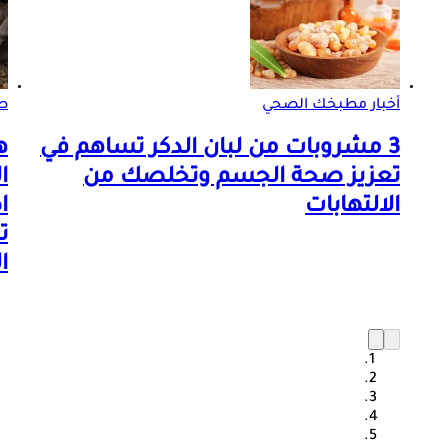
أخبار مطبخك الصحي
صو
3 مشروبات من لبان الدكر تساهم في
ه
تعزيز صحة الجسم وتخلصك من
ا
الالتهابات
ا
ت
ا