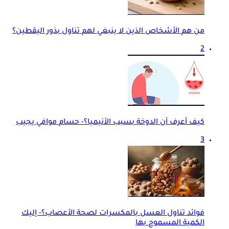
من هم الأشخاص الذين لا ينبغي لهم تناول بذور اليقطين؟
2
كيف أعرف أن الدوخة بسبب الأنيميا؟- حسام موافي يجيب
3
فوائد تناول العسل بالمكسرات لصحة الأعصاب؟- إليك
الكمية المسموح بها