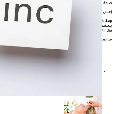
صحة الجسم.
إعلان
وهناك علامات مفاجئة لنقص الزنك من الضروري الانتباه إليها،
يستعرضها "الكونسلتو" في التقرير التالي، وفقًا لموقع "Times of
india".
مواضيع ذات صلة
نسيان جرعة دواء المينوكسيديل.. هل يتسبب في تساقط
الشعر؟