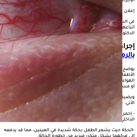
الإجراءات لتجنب إصابة الأطفال به.
إعلان
في السياق التالي، يوضح " الكونسلتو"، أبرز الإجراءات التي يجب
اتباعها في حالة إصابة طفلك بالرمد الربيعي، وذلك حسبما ذكره
الدكتور محمد صلاح الدين زعتر استشاري طب العيون.
إجراءات يجب اتباعها في حالة إصابة طفلك
ب
الرمد الربيعي
يوضح زعتر، أن
الرمد الربيعي
من الأمراض الشائعة التي تصيب
الأطفال خلال فصل الربيع، خاصة مع إزدياد كمية حبوب اللقاح في
الهواء وينتج هذا الإلتهاب عن رد فعل تحسسي تجاه حبوب اللقاح
أو مسببات الحساسية الأخرى، مثل الغبار.
ويضيف استشاري طب العيون، أن أعراض الرمد الربيعي تتمثل في
الأتي: -
- إحمرار العينين ويظهر على شكل إحمرار في بياض العين والجزء
الداخلي من الجفن.
-الحكة حيث يشعر الطفل بحكة شديدة في العينين، مما قد يدفعه
إلى فركهما بشكل متكرر فيزيد من خطورة الحالة.