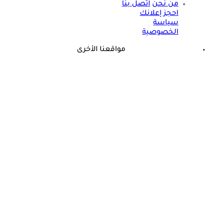
من نحن
اتصل بنا
احجز إعلانك
سياسة
الخصوصية
مواقعنا الأخرى
©
جميع الحقوق محفوظة لدى شركة جيميناي ميديا
حسام موافي يؤكد: هذه أبرز الهرمونات التي تؤثر على الكلى