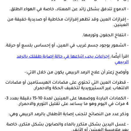
- الدموع تتدفق بشكل زائد عن المعتاد، خاصة في الهواء الطلق.
- إفرازات العين وقد تظهر إفرازات مخاطية أو صديدية خفيفة من
العينين.
- انتفاخ الجفون وتورمها.
- الشعور بوجود جسم غريب في العين، أو إحساس بلسع أو حرقة.
اقرأ أيضًا:
إجراءات يجب اتباعها في حالة إصابة طفلك بالرمد
الربيعي
وأوضح زعتر أن علاج الرمد الربيعي يكون من خلال الآتي:-
- قطرات العين التي تحتوي على مضادات الهيستامين أو مضادات
الالتهاب غير الستيرويدية لتخفيف الحكة والاحمرار.
- الكمادات الباردة ووضعها على العينين لمدة 10-15 دقيقة بعدد 3-
4 مرات في اليوم وهو ما يساعد على تقليل التورم والاحمرار.
وذكر عدد من النصائح لتجنب إصابة الأطفال بالرمد الربيعي وهي:
- غسل اليدين بشكل متكرر بالماء والصابون بشكل متكرر، خاصة
بعد ملامسة العينين أو الأنف.