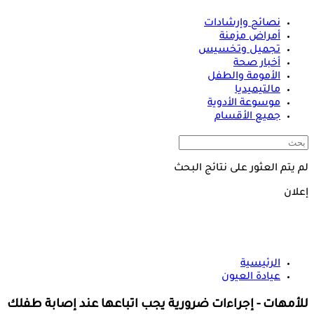
نصائح وإرشادات
أمراض مزمنة
تجميل وتخسيس
أخبار صحة
الأمومة والطفل
مالتيميديا
موسوعة الأدوية
جميع الأقسام
لم يتم العثور على نتائج البحث
إعلان
الرئيسية
عيادة العيون
للأمهات - إجراءات ضرورية يجب اتباعها عند إصابة طفلك