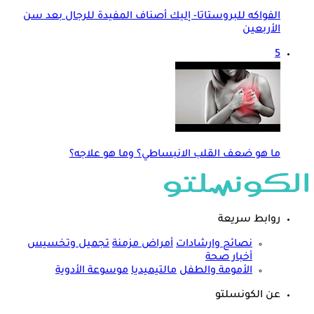
الفواكه للبروستاتا- إليك أصناف المفيدة للرجال بعد سن
الأربعين
5
ما هو ضعف القلب الانبساطي؟ وما هو علاجه؟
روابط سريعة
نصائح وارشادات
أمراض مزمنة
تجميل وتخسيس
أخبار صحة
الأمومة والطفل
مالتيميديا
موسوعة الأدوية
عن الكونسلتو