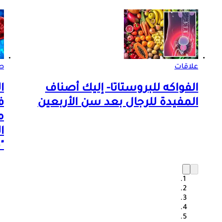
علاقات
صو
الفواكه للبروستاتا- إليك أصناف
ا
المفيدة للرجال بعد سن الأربعين
ف
م
ا
"