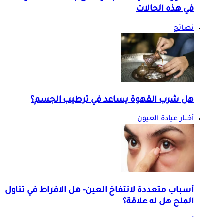
في هذه الحالات
نصائح
هل شرب القهوة يساعد في ترطيب الجسم؟
أخبار عيادة العيون
أسباب متعددة لانتفاخ العين- هل الافراط في تناول
الملح هل له علاقة؟