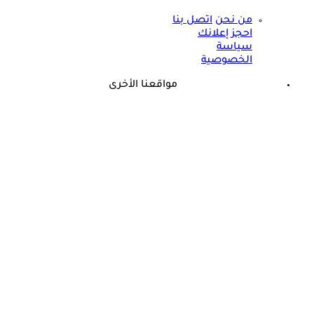
من نحن
اتصل بنا
احجز إعلانك
سياسة
الخصوصية
مواقعنا الأخرى
©
جميع الحقوق محفوظة لدى شركة جيميناي ميديا
حسام موافي يؤكد: هذه أبرز الهرمونات التي تؤثر على الكلى