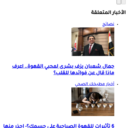
الأخبار المتعلقة
نصائح
جمال شعبان يزف بشرى لمحبي القهوة.. اعرف
ماذا قال عن فوائدها للقلب؟
أخبار مطبخك الصحي
6 تأثيرات للقهوة الصباحية على جسمك؟- احذر منها