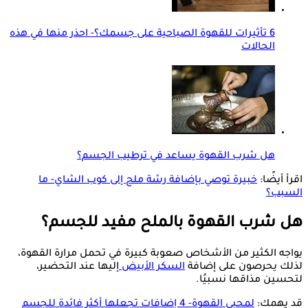
6 تأثيرات للقهوة الصباحية على جسمك؟- احذر منها في هذه
الحالات
هل شرب القهوة يساعد في ترطيب الجسم؟
اقرأ أيضًا:
خبيرة توصي بإضافة رشة ملح إلى كوب الشاي- ما
السبب؟
هل شرب القهوة بالملح مفيد للجسم؟
يواجه الكثير من الأشخاص صعوبة كبيرة في تحمل مرارة القهوة،
لذلك يحرصون على إضافة
السكر الأبيض
إليها عند التحضير،
لتحسين مذاقها نسبيًا.
قد يهمك:
لمحبي القهوة- 4 إضافات تجعلها أكثر فائدة للجسم