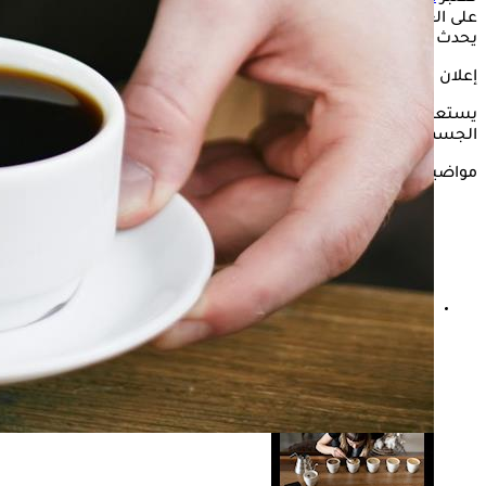
على العديد من العناصر الغذائية الضرورية للجسم، ولكن ماذا
يحدث عند تناولها بعد إضافة القليل من
الملح
إليها؟
إعلان
يستعرض "الكونسلتو" في السطور التالية، تأثير
القهوة بالملح
على
الجسم، وفقًا لموقع "New York Post".
مواضيع ذات صلة
جمال شعبان يزف بشرى لمحبي القهوة.. اعرف ماذا قال عن
فوائدها للقلب؟