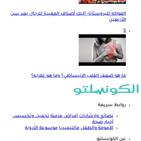
الفواكه للبروستاتا- إليك أصناف المفيدة للرجال بعد سن
الأربعين
5
ما هو ضعف القلب الانبساطي؟ وما هو علاجه؟
روابط سريعة
نصائح وارشادات
أمراض مزمنة
تجميل وتخسيس
أخبار صحة
الأمومة والطفل
مالتيميديا
موسوعة الأدوية
عن الكونسلتو