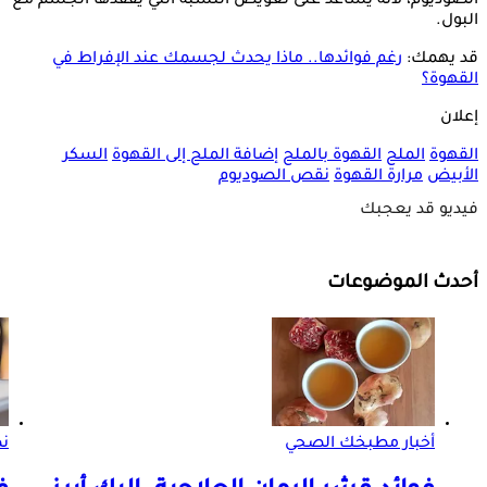
الصوديوم، لأنه يساعد على تعويض النسبة التي يفقدها الجسم مع
البول.
قد يهمك:
رغم فوائدها.. ماذا يحدث لجسمك عند الإفراط في
القهوة؟
إعلان
القهوة
الملح
القهوة بالملح
إضافة الملح إلى القهوة
السكر
الأبيض
مرارة القهوة
نقص الصوديوم
فيديو قد يعجبك
أحدث الموضوعات
أخبار مطبخك الصحي
ن