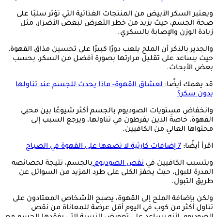
ويعتبر السكر الأبيض من المنتجات الغذائية التي تؤثر سلبًا على
صحة الجسم، حيث يزيد من خطر التعرض لبعض الأضرار، مثل
زيادة الوزن والإصابة بالسكري.
والجدير بالذكر أن الملح يلعب دورًا كبيرًا على تحسين مذاق القهوة،
حيث يساعد على تقليل مرارتها بصورة أفضل من السكر، بحسب
بعض الأبحاث.
قد يهمك أيضًا:
لعشاق القهوة- ماذا يحدث للجسم عند تناولها
بدون سكر؟
وانخفاض مستويات الصوديوم بالجسم أكثر شيوعًا بين محبي
القهوة، خاصةً الذين يفرطون في تناولها، ويرجع السبب إلى
محتواها العالي من الكافيين.
اقرأ أيضًا:
7 إضافات كارثية لا تضعها على القهوة في الصباح
ويتسبب الكافيين في
نقص الصوديوم
بالجسم، نتيجة لخصائصه
المدرة للبول، حيث يحفز الكلى على طرد المزيد من السوائل عن
طريق التبول.
ولكن بإضافة الملح إلى القهوة، يصبح الأشخاص المعتادون على
تناول أكثر من كوب في اليوم أقل عرضة للمعاناة من نقص