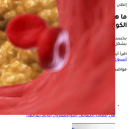
إعلان
ما هي المشروبات التي تسبب ارتفاع
الكوليسترول؟
بحسب موقع "Verywellhealth"، ترتفع مستويات الكوليسترول
بشكل حاد عند تناول المشروبات التالية:
اقرأ أيضًا:
حسام موافي: هذا النظام الغذائي يعالج الكوليسترول في
أسبوع
مواضيع ذات صلة
هل يسبب انخفاض الكوليسترول الجيد أعراضًا؟