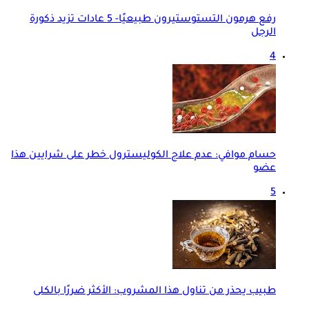
رفع هرمون التستوستيرون طبيعيًا- 5 عادات تزيد ذكورة
الرجل
4
حسام موافي: عدم علاج الكوليسترول خطر على شرايين هذا
عضو
5
طبيب يحذر من تناول هذا المشروب: الأكثر ضررًا بالكلى