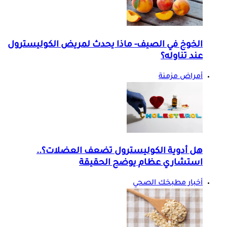
الخوخ في الصيف- ماذا يحدث لمريض الكوليسترول
عند تناوله؟
أمراض مزمنة
هل أدوية الكوليسترول تضعف العضلات؟..
استشاري عظام يوضح الحقيقة
أخبار مطبخك الصحي