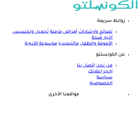
روابط سريعة
نصائح وارشادات
أمراض مزمنة
تجميل وتخسيس
أخبار صحة
الأمومة والطفل
مالتيميديا
موسوعة الأدوية
عن الكونسلتو
من نحن
اتصل بنا
احجز إعلانك
سياسة
الخصوصية
مواقعنا الأخرى
©
جميع الحقوق محفوظة لدى شركة جيميناي ميديا