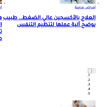
أمراض مزمنة
أم
العلاج بالأكسجين عالي الضغط.. طبيب
ه
يوضح آلية عملها لتنظيم التنفس
ا
ت
ط