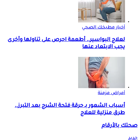
أخبار مطبخك الصحي
لعلاج البواسير.. أطعمة احرص على تناولها وأخرى
يجب الابتعاد عنها
أمراض مزمنة
أسباب الشعور بـ حرقة فتحة الشرج بعد التبرز..
طرق منزلية للعلاج
صحتك بالأرقام
جديد