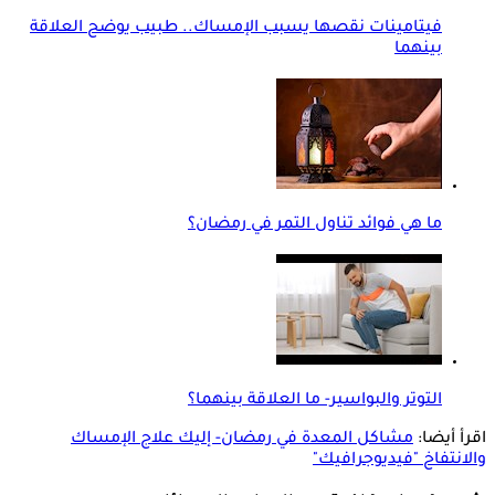
فيتامينات نقصها يسبب الإمساك.. طبيب يوضح العلاقة
بينهما
ما هي فوائد تناول التمر في رمضان؟
التوتر والبواسير- ما العلاقة بينهما؟
اقرأ أيضا:
مشاكل المعدة في رمضان- إليك علاج الإمساك
والانتفاخ "فيديوجرافيك"