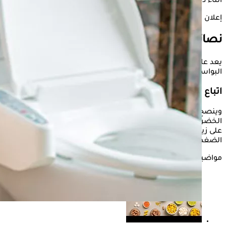
أثناء دخول الحمام.
إعلان
نصائح تخلصك من الإمساك
يعد علاج الإمساك جزءا أساسيا من السيطرة على أعراض
البواسير وتحسين جودة الحياة.
اتباع نظام غذائي غني بالألياف
وينصح باتباع نظام غذائي غني بالألياف، من خلال الإكثار من تناول
الخضراوات والفواكه والبقوليات والحبوب الكاملة، إذ تساعد الألياف
على زيادة حجم البراز وجعله أكثر ليونة، ما يسهل مروره ويقلل
الضغط على منطقة الشرج أثناء التبرز.
مواضيع ذات صلة