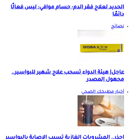
الحديد لعلاج فقر الدم- حسام موافي: ليس فعالًا
دائمًا
نصائح
عاجل| هيئة الدواء تسحب علاج شهير للبواسير..
مجهول المصدر
أخبار مطبخك الصحي
احذر.. المشروبات الغازية تسبب الإصابة بالبواسير