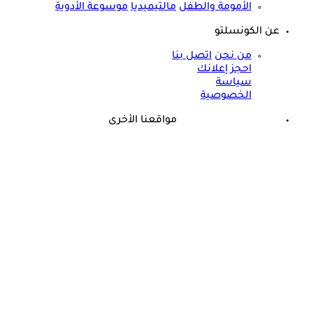
الأمومة والطفل
مالتيميديا
موسوعة الأدوية
عن الكونسلتو
من نحن
اتصل بنا
احجز إعلانك
سياسة
الخصوصية
مواقعنا الأخرى
©
جميع الحقوق محفوظة لدى شركة جيميناي ميديا
ذكرى وفاة هند رستم الـ15.. هذا المرض أنهى حياة مارلين مانرو
الشرق