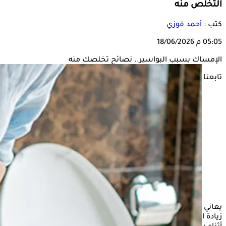
التخلص منه
كتب :
أحمد فوزي
05:05 م
18/06/2026
الإمساك بسبب البواسير.. نصائح تخلصك منه
تابعنا على
يعاني كثير من مرضى
البواسير
من الإمساك، وهو ما قد يؤدي إلى
زيادة الألم والنزيف وصعوبة التبرز، نتيجة الخوف من الشعور بالألم