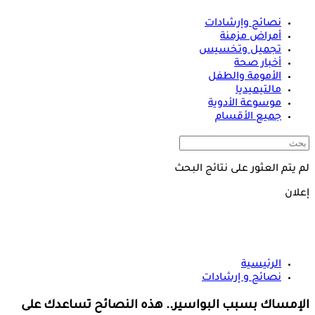
نصائح وإرشادات
أمراض مزمنة
تجميل وتخسيس
أخبار صحة
الأمومة والطفل
مالتيميديا
موسوعة الأدوية
جميع الأقسام
لم يتم العثور على نتائج البحث
إعلان
الرئيسية
نصائح و إرشادات
الإمساك بسبب البواسير.. هذه النصائح تساعدك على