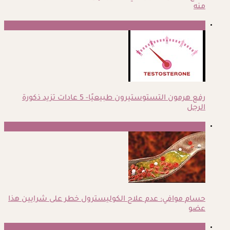
منه
3
رفع هرمون التستوستيرون طبيعيًا- 5 عادات تزيد ذكورة
الرجل
4
حسام موافي: عدم علاج الكوليسترول خطر على شرايين هذا
عضو
5