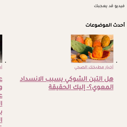
فيديو قد يعجبك
أحدث الموضوعات
أخبار مطبخك الصحي
أم
هل التين الشوكي يسبب الانسداد
ع
المعوي؟- إليك الحقيقة
و
ع
ا
ب
ا