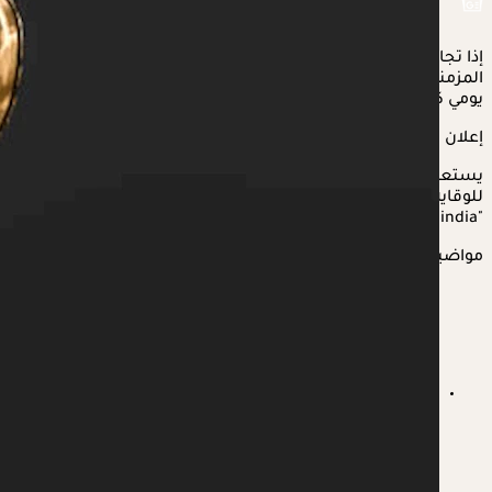
إذا تجاوزتِ عمر العشرين، وترغبين في حماية صحتك من الأمراض
المزمنة، كل ما عليكِ فعله هو اتباع مجموعة من الإرشادات بشكل
يومي كل صباح.
إعلان
يستعرض "الكونسلتو" في التقرير التالي،
عادات صباحية للنساء
للوقاية من
الأمراض المزمنة
بعد سن العشرين، وفقًا لموقع
"Times of india".
مواضيع ذات صلة
هل جرثومة المعدة تسبب نقص فيتامين د؟.. دراسات
تحسم الجدل