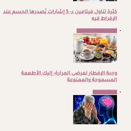
كثرة تناول فيتامين د- 5 إشارات يُصدرها الجسم عند
الإفراط فيه
أخبار مطبخك الصحي
وجبة الإفطار لمرضى المرارة- إليك الأطعمة
المسموحة والممنوعة
صحة نفسية