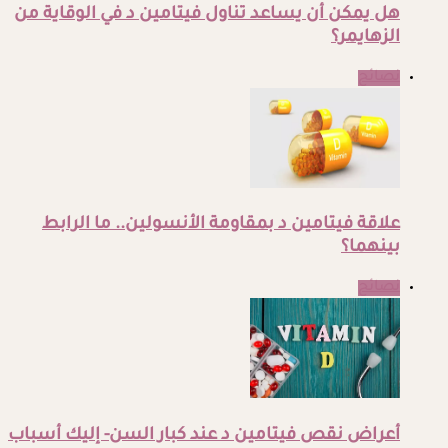
هل يمكن أن يساعد تناول فيتامين د في الوقاية من
الزهايمر؟
نصائح
علاقة فيتامين د بمقاومة الأنسولين.. ما الرابط
بينهما؟
نصائح
أعراض نقص فيتامين د عند كبار السن- إليك أسباب