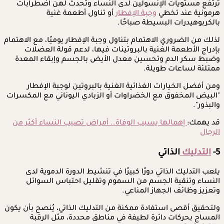
ترتفع مستويات الإنسولين لدى النساء وتحدث لهن اضطرابات
هرمونية عند تخطي
وجبة الإفطار
أو تناول أطعمة غنية
بالكربوهيدرات البسيطة صباحًا.
لذلك من الضروري الاهتمام بتناول وجبة الإفطار يوميًا، مع الاهتمام
بإدراج الأطعمة الغنية بالبروتينات فيها، لدعم قولة العضلات
وضبط سكر الدم وتحسين معدل الأيض بالجسم وإبقاء المعدة
ممتلئة لساعات طويلة.
ومن أفضل الخيارات الغذائية الغنية بالبروتين لوجبة الإفطار
"البيض المخفوق مع الخضراوات أو الزبادي اليوناني مع المكسرات
والبذور".
قد يهمك:
إهمالها يسبب الوفاة.. أمراض تصيب النساء أكثر من
الرجال
5-
التدليك
الذاتي
يلعب التدليك الذاتي دورًا كبيرًا في تنشيط الدورة الدموية لدى
النساء وتنقية الجسم من السموم وتقليل احتباس السوائل
وتعزيز وظائف الجهاز المناعي.
ولتحقيق أقصى استفادة ممكنة من التدليك الذاتي، يُنصح بأن يكون
المساج بحركات دائرة لطيفة في مناطق محددة، مثل الرقبة