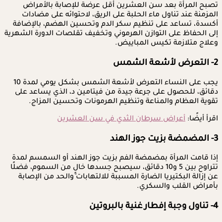
تصبح المرأة بعد سن العشرين أقل عرضة للإصابة بالأمراض
المزمنة عند تناول ماء الحلبة على الريق، لاحتوائه على مضادات
أكسدة، تساعد على تنظيم سكر الدم وتحسين الهضم، بالإضافة
إلى الحفاظ على التوازن الهرموني وتخفيف تقلصات الدورة الشهرية
وعلاج متلازمة تكيس المباييض.
2- التعرض لأشعة الشمس
يجب على النساء التعرض لأشعة الشمس بشكل يومي لمدة 10
دقائق، للحصول على جرعة جيدة من فيتامين د، الذي يساعد على
تقوية العظام والمناعة وتنظيم الهرمونات وتحسين المزاج.
اقرأ أيضًا:
أعراض سرطان الثدي في سن العشرين
3- المضمضة بزيت جوز الهند
إذا قامت المرأة بمضمضة الفم بزيت جوز الهند أو السمسم لمدة
تتراوح بين 5 و10 دقائق، سيصبح جسدها خالٍِ من السموم، فضلًا
عن إزالة البكتيريا الضارة المسببة للالتهابات والحد من الإصابة
بأمراض القلب والسكري.
4- تناول وجبة إفطار غنية بالبروتين