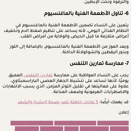
والترقوة وتحت الإبطين.
6- تناول الأطعمة الغنية بالماغنسيوم
يتعين على النساء تضمين الأطعمة الغنية بالماغنسيوم في
النظام الغذائي اليومي، لأنه يساعد على تنظيم ضغط الدم وتخفيف
أعراض متلازمة ما قبل الحيض والوقاية من أمراض القلب.
ويعد الموز من الأطعمة الغنية بالماغنسيوم، بالإضافة إلى اللوز
وبذور اليقطين والشوكولاتة الداكنة.
7- ممارسة تمارين التنفس
يجب على النساء المواظبة على ممارسة
تمارين التنفس
العميق
يوميًا، لأنها تساعد على تنشيط الجهاز العصبي الباراسمبثاوي،
علاوة على فعاليتها في تقليل التوتر المزمن، الذي يسبب الالتهابات
والاضطرابات الهرمونية وضعف المناعة.
قد يهمك أيضًا:
5 عادات خاطئة تضر بصحة البشرة والشعر
إعلان
الأمراض المزمنة
عادات صباحية للنساء
شرب الحلبة على الريق
فيتامين د
تمارين التنفس
التدليك
الماغنسيوم
وجبة الإفطار