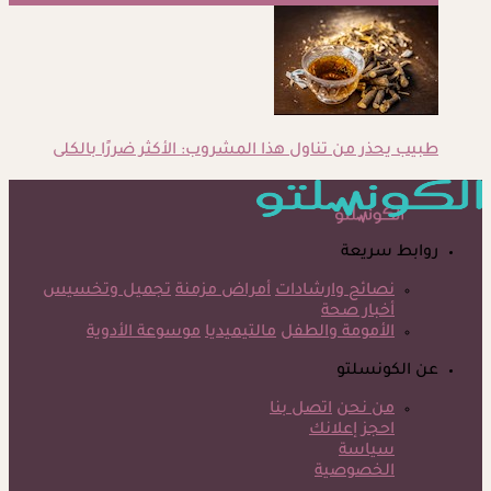
طبيب يحذر من تناول هذا المشروب: الأكثر ضررًا بالكلى
روابط سريعة
نصائح وارشادات
أمراض مزمنة
تجميل وتخسيس
أخبار صحة
الأمومة والطفل
مالتيميديا
موسوعة الأدوية
عن الكونسلتو
من نحن
اتصل بنا
احجز إعلانك
سياسة
الخصوصية