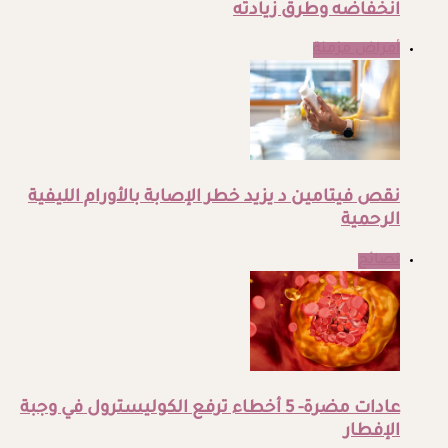
انخفاضه وطرق زيادته
أمراض مزمنة
نقص فيتامين د يزيد خطر الإصابة بالأورام الليفية
الرحمية
نصائح
عادات مضرة- 5 أخطاء ترفع الكوليسترول في وجبة
الإفطار