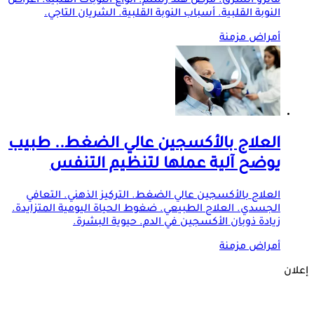
مانرو الشرق. مرض هند رستم. أنواع النوبات القلبية. أعراض
النوبة القلبية. أسباب النوبة القلبية. الشريان التاجي.
أمراض مزمنة
العلاج بالأكسجين عالي الضغط.. طبيب
يوضح آلية عملها لتنظيم التنفس
العلاج بالأكسجين عالي الضغط. التركيز الذهني. التعافي
الجسدي. العلاج الطبيعي. ضغوط الحياة اليومية المتزايدة.
زيادة ذوبان الأكسجين في الدم. حيوية البشرة.
أمراض مزمنة
إعلان