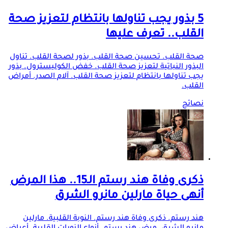
5 بذور يجب تناولها بانتظام لتعزيز صحة
القلب.. تعرف عليها
صحة القلب. تحسين صحة القلب. بذور لصحة القلب. تناول
البذور النباتية لتعزيز صحة القلب. خفض الكوليسترول. بذور
يجب تناولها بانتظام لتعزيز صحة القلب. آلام الصدر. أمراض
القلب.
نصائح
ذكرى وفاة هند رستم الـ15.. هذا المرض
أنهى حياة مارلين مانرو الشرق
هند رستم. ذكرى وفاة هند رستم. النوبة القلبية. مارلين