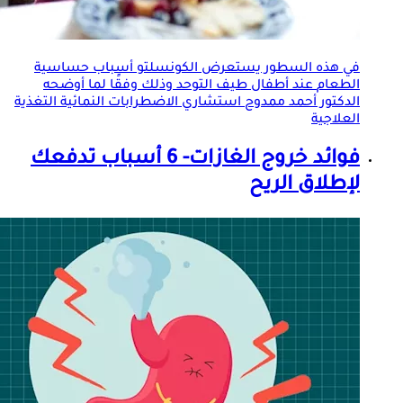
في هذه السطور يستعرض الكونسلتو أسباب
حساسية
الطعام
عند أطفال طيف التوحد وذلك وفقًا لما أوضحه
الدكتور أحمد ممدوح استشاري الاضطرابات النمائية التغذية
العلاجية
فوائد خروج الغازات- 6 أسباب تدفعك
لإطلاق الريح