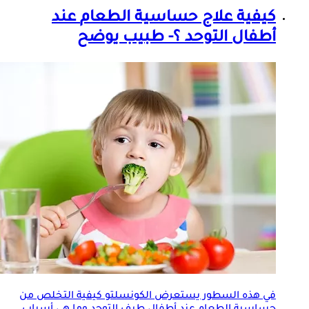
كيفية علاج
حساسية الطعام
عند
أطفال التوحد ؟- طبيب يوضح
في هذه السطور يستعرض الكونسلتو كيفية التخلص من