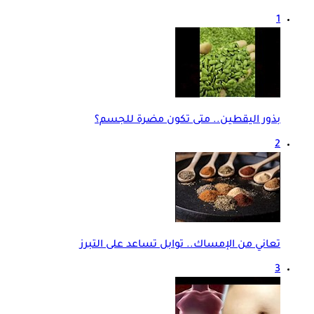
1
بذور اليقطين.. متى تكون مضرة للجسم؟
2
تعاني من الإمساك.. توابل تساعد على التبرز
3