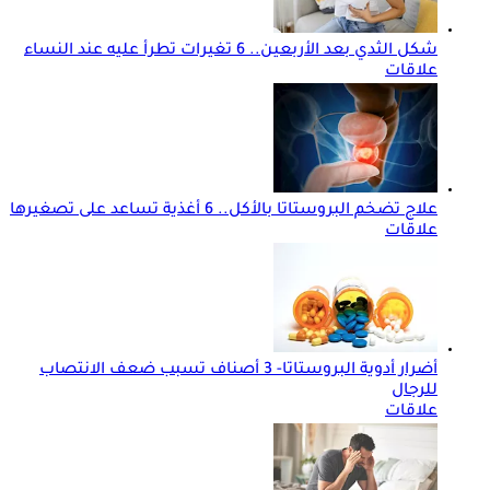
شكل الثدي بعد الأربعين.. 6 تغيرات تطرأ عليه عند النساء
علاقات
علاج تضخم البروستاتا بالأكل.. 6 أغذية تساعد على تصغيرها
علاقات
أضرار أدوية البروستاتا- 3 أصناف تسبب ضعف الانتصاب
للرجال
علاقات