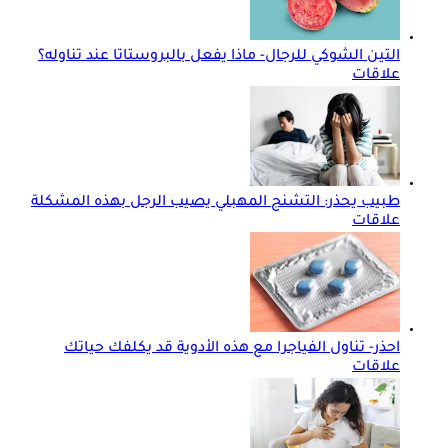
التين الشوكي للرجال- ماذا يفعل بالبروستاتا عند تناوله؟
علاقات
طبيب يحذر: التشنج المهبلي يصيب الرجل بهذه المشكلة
علاقات
احذر- تناول الفياجرا مع هذه الأدوية قد يكلفك حياتك
علاقات