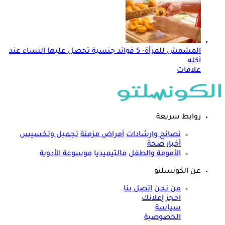
المشمش للمرأة- 5 فوائد جنسية تحصل عليها النساء عند
أكله
علاقات
روابط سريعة
نصائح وارشادات
أمراض مزمنة
تجميل وتخسيس
أخبار صحة
الأمومة والطفل
مالتيميديا
موسوعة الأدوية
عن الكونسلتو
من نحن
اتصل بنا
احجز إعلانك
سياسة
الخصوصية