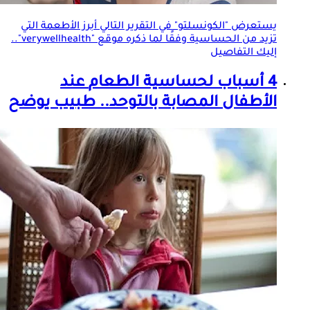
يستعرض "الكونسلتو" في التقرير التالي أبرز الأطعمة التي
تزيد من الحساسية وفقًا لما ذكره موقع "verywellhealth"..
إليك التفاصيل
4 أسباب ل
حساسية الطعام
عند
الأطفال المصابة بالتوحد.. طبيب يوضح