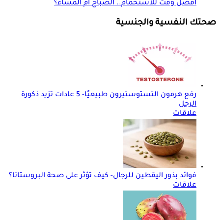
أفضل وقت للاستحمام.. الصباح أم المساء؟
صحتك النفسية والجنسية
رفع هرمون التستوستيرون طبيعيًا- 5 عادات تزيد ذكورة
الرجل
علاقات
فوائد بذور اليقطين للرجال- كيف تؤثر على صحة البروستاتا؟
علاقات