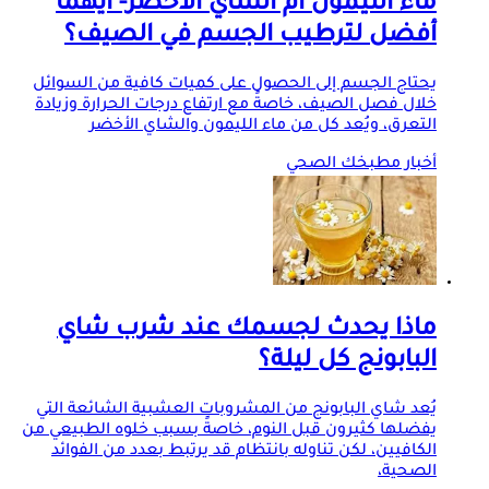
ماء الليمون أم الشاي الأخضر- أيهما
أفضل لترطيب الجسم في الصيف؟
يحتاج الجسم إلى الحصول على كميات كافية من السوائل
خلال فصل الصيف، خاصةً مع ارتفاع درجات الحرارة وزيادة
التعرق، ويُعد كل من ماء الليمون والشاي الأخضر
أخبار مطبخك الصحي
ماذا يحدث لجسمك عند شرب شاي
البابونج كل ليلة؟
يُعد شاي البابونج من المشروبات العشبية الشائعة التي
يفضلها كثيرون قبل النوم، خاصةً بسبب خلوه الطبيعي من
الكافيين، لكن تناوله بانتظام قد يرتبط بعدد من الفوائد
الصحية،