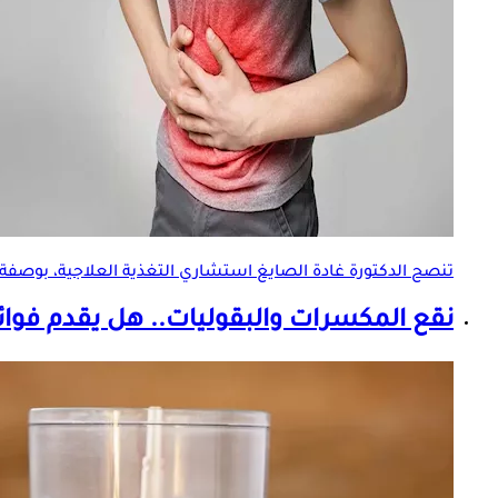
تنصح الدكتورة غادة الصايغ استشاري التغذية العلاجية، بوصفة
نقع المكسرات والبقوليات.. هل يقدم فو