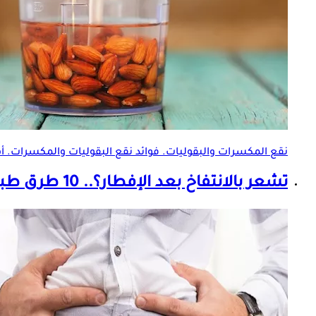
نقع المكسرات والبقوليات. فوائد نقع البقوليات والمكسرات. أ
تشعر بالانتفاخ بعد الإفطار؟.. 10 طرق طبيعية ل