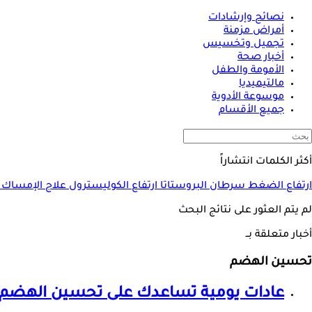
نصائح وإرشادات
أمراض مزمنة
تجميل وتخسيس
أخبار صحة
الأمومة والطفل
مالتيميديا
موسوعة الأدوية
جميع الأقسام
أكثر الكلمات انتشاراً
ارتفاع الضغط
سرطان البروستاتا
ارتفاع الكوليسترول
علاج الإمساك
لم يتم العثور على نتائج البحث
أخبار متعلقة بــ
تحسين الهضم
عادات يومية تساعدك على
تحسين الهضم