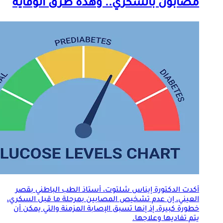
مصابون بالسكري.. وهذه طرق الوقاية
أكدت الدكتورة إيناس شلتوت، أستاذ الطب الباطني بقصر
العيني، إن عدم تشخيص المصابين بمرحلة ما قبل السكري،
خطورة كبيرة، إذ إنها تسبق الإصابة المزمنة والتي يمكن أن
يتم تفاديها وعلاجها.