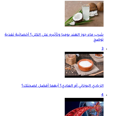
شرب ماء جوز الهند يوميا وتأثيره على الكلى؟ أخصائية تغذية
توضح
3
الزبادي اليوناني أم العادي؟ أيهما أفضل لصحتك؟
4