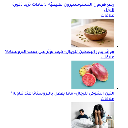
رفع هرمون التستوستيرون طبيعيًا- 5 عادات تزيد ذكورة
الرجل
علاقات
فوائد بذور اليقطين للرجال- كيف تؤثر على صحة البروستاتا؟
علاقات
التين الشوكي للرجال- ماذا يفعل بالبروستاتا عند تناوله؟
علاقات