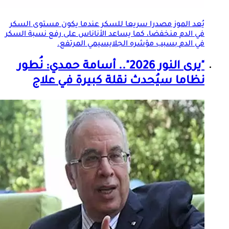
يُعد الموز مصدرا سريعا للسكر عندما يكون مستوى السكر
في الدم منخفضا، كما يساعد الأناناس على رفع
نسبة السكر
في الدم
بسبب مؤشره الجلايسيمي المرتفع.
"يرى النور 2026".. أسامة حمدي: نُطور
نظاما سيُحدث نقلة كبيرة في علاج