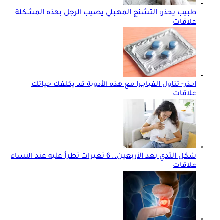
طبيب يحذر: التشنج المهبلي يصيب الرجل بهذه المشكلة
علاقات
احذر- تناول الفياجرا مع هذه الأدوية قد يكلفك حياتك
علاقات
شكل الثدي بعد الأربعين.. 6 تغيرات تطرأ عليه عند النساء
علاقات