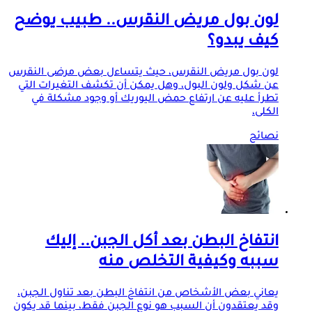
لون بول مريض النقرس.. طبيب يوضح
كيف يبدو؟
لون بول مريض النقرس، حيث يتساءل بعض مرضى النقرس
عن شكل ولون البول، وهل يمكن أن تكشف التغيرات التي
تطرأ عليه عن ارتفاع حمض اليوريك أو وجود مشكلة في
الكلى،
نصائح
انتفاخ البطن بعد أكل الجبن.. إليك
سببه وكيفية التخلص منه
يعاني بعض الأشخاص من انتفاخ البطن بعد تناول الجبن،
وقد يعتقدون أن السبب هو نوع الجبن فقط، بينما قد يكون