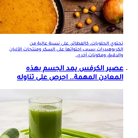
تحتوي الحلويات، كالفطائر، على نسبة عالية من
الكربوهيدرات بسبب احتوائها على السكر ومنتجات الألبان
والدقيق ومكونات أخرى.
عصير الكرفس يمد الجسم بهذه
المعادن المهمة.. احرص على تناوله