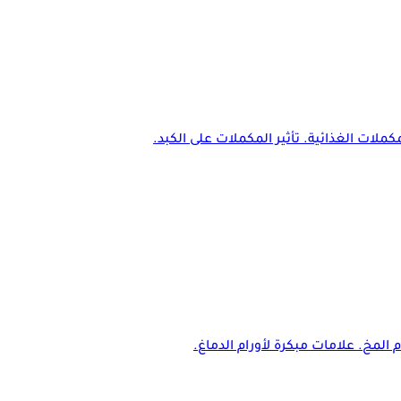
كملات الغذائية. تأثير المكملات على الكبد.
م المخ. علامات مبكرة لأورام الدماغ.