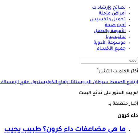
نصائح وإرشادات
أمراض مزمنة
تجميل وتخسيس
أخبار صحة
الأمومة والطفل
مالتيميديا
موسوعة الأدوية
جميع الأقسام
أكثر الكلمات انتشاراً
ارتفاع الضغط
سرطان البروستاتا
ارتفاع الكوليسترول
علاج الإمساك
لم يتم العثور على نتائج البحث
أخبار متعلقة بــ
داء كرون
ما هى مضاعفات
داء كرون
؟ طبيب يجيب