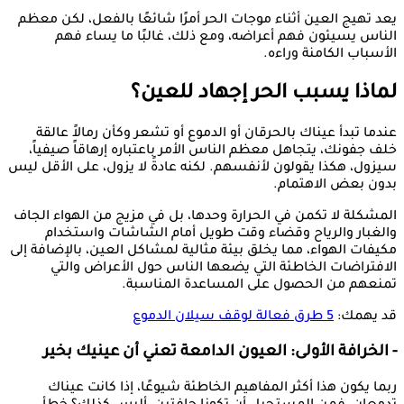
يعد تهيج العين أثناء موجات الحر أمرًا شائعًا بالفعل، لكن معظم
الناس يسيئون فهم أعراضه، ومع ذلك، غالبًا ما يساء فهم
الأسباب الكامنة وراءه.
لماذا يسبب الحر إجهاد للعين؟
عندما تبدأ عيناك بالحرقان أو الدموع أو تشعر وكأن رمالاً عالقة
خلف جفونك، يتجاهل معظم الناس الأمر باعتباره إرهاقاً صيفياً،
سيزول، هكذا يقولون لأنفسهم. لكنه عادةً لا يزول، على الأقل ليس
بدون بعض الاهتمام.
المشكلة لا تكمن في الحرارة وحدها، بل في مزيج من الهواء الجاف
والغبار والرياح وقضاء وقت طويل أمام الشاشات واستخدام
مكيفات الهواء، مما يخلق بيئة مثالية لمشاكل العين، بالإضافة إلى
الافتراضات الخاطئة التي يضعها الناس حول الأعراض والتي
تمنعهم من الحصول على المساعدة المناسبة.
قد يهمك:
5 طرق فعالة لوقف سيلان الدموع
- الخرافة الأولى: العيون الدامعة تعني أن عينيك بخير
ربما يكون هذا أكثر المفاهيم الخاطئة شيوعًا، إذا كانت عيناك