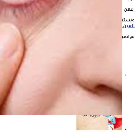
إعلان
ويستعرض "الكونسلتو" في السطور التالية، الفرق بين
جفاف
العين
وإجهاد العين في الصيف، بحسب "onlymyhealth".
مواضيع ذات صلة
بدون أدوية- 7 نصائح للوقاية من تكرار حصوات الكلى في
الصيف