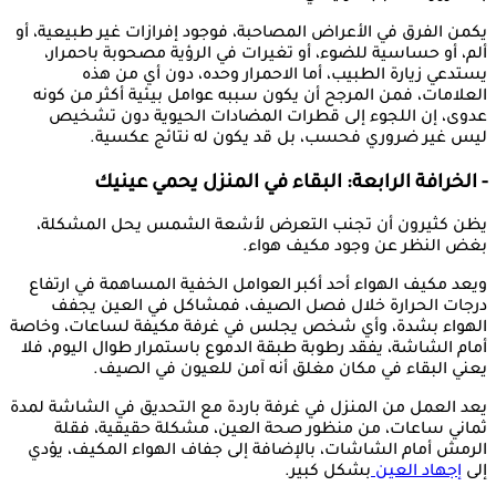
يكمن الفرق في الأعراض المصاحبة، فوجود إفرازات غير طبيعية، أو
ألم، أو حساسية للضوء، أو تغيرات في الرؤية مصحوبة باحمرار،
يستدعي زيارة الطبيب، أما الاحمرار وحده، دون أي من هذه
العلامات، فمن المرجح أن يكون سببه عوامل بيئية أكثر من كونه
عدوى، إن اللجوء إلى قطرات المضادات الحيوية دون تشخيص
ليس غير ضروري فحسب، بل قد يكون له نتائج عكسية.
- الخرافة الرابعة: البقاء في المنزل يحمي عينيك
يظن كثيرون أن تجنب التعرض لأشعة الشمس يحل المشكلة،
بغض النظر عن وجود مكيف هواء.
ويعد مكيف الهواء أحد أكبر العوامل الخفية المساهمة في ارتفاع
درجات الحرارة خلال فصل الصيف، فمشاكل في العين يجفف
الهواء بشدة، وأي شخص يجلس في غرفة مكيفة لساعات، وخاصة
أمام الشاشة، يفقد رطوبة طبقة الدموع باستمرار طوال اليوم، فلا
يعني البقاء في مكان مغلق أنه آمن للعيون في الصيف.
يعد العمل من المنزل في غرفة باردة مع التحديق في الشاشة لمدة
ثماني ساعات، من منظور صحة العين، مشكلة حقيقية، فقلة
الرمش أمام الشاشات، بالإضافة إلى جفاف الهواء المكيف، يؤدي
إلى
إجهاد العين
بشكل كبير.