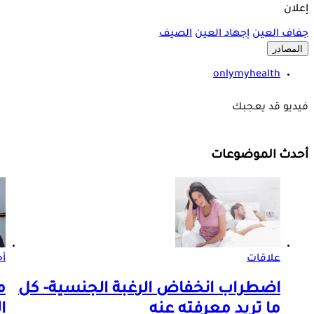
إعلان
جفاف العين
إجهاد العين
الصيف
المصادر
onlymyhealth
فيديو قد يعجبك
أحدث الموضوعات
علاقات
أخ
اضطراب انخفاض الرغبة الجنسية- كل
م
ما تريد معرفته عنه
ا