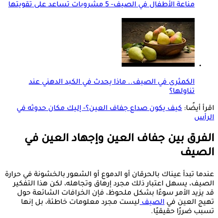
مناعة الأطفال في الصيف- 5 مشروبات تساعد على تقويتها
الكمثرى في الصيف.. ماذا يحدث في الكبد الدهني عند
تناولها؟
اقرأ أيضًا:
كيف يكون صداع جفاف العين؟- إليك مكان حدوثه في
الرأس
الفرق بين جفاف العين وإجهاد العين في
الصيف
عندما تبدأ عيناك بالحرقان أو الدموع أو الشعور بالخشونة في حرارة
الصيف، يسهل اعتبار ذلك مجرد إرهاق وتجاهله، لكن هذا التفكير
قد يزيد الأمر سوءًا بشكل ملحوظ، فإن الخرافات الشائعة حول
تهيج العين في
الصيف
ليست مجرد معلومات خاطئة، بل إنها
تسبب ضررًا حقيقيًا.