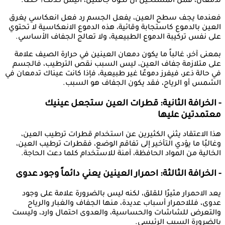
تدمعان، فمن المستحيل أن تكونا جافتين، أليس كذلك؟ خطأ.
فعندما يجف سطح العين، يفعل الجسم رد فعل انعكاسي يغرق
العين بالدموع كاستجابة وقائية، هذه الدموع الانعكاسية لا تحتوي
على نفس تركيبة الدموع الطبيعية، ولا تعالج الجفاف الأساسي.
بمعنى آخر، غالباً ما يكون دمعان العينين في حرارة الصيف علامة
على متلازمة جفاف العين، ليس السبب نقص الترطيب، فالجسم
في حالة ذعر، فيفرز دموعًا غير طبيعية، فإذا كانت عيناك تدمعان في
الشمس أو الرياح، فقد يكون الجفاف هو السبب.
- الخرافة الثانية: قطرات العين ستجعل عينيك
معتمدتين عليها
هذا الاعتقاد يثني الكثيرين عن استخدام قطرات ترطيب العين،
وغالبًا ما يؤدي التأخير إلى تفاقم الوضع، فقطرات ترطيب العين،
الخالية من المواد الحافظة، آمنة للاستخدام كلما دعت الحاجة.
- الخرافة الثالثة: احمرار العينين يعني دائماً وجود عدوى
يعد الاحمرار مثيرًا للقلق، لكنه ليس بالضرورة علامة على وجود
عدوى، فللاحمرار أسباب عديدة، منها الجفاف والغبار والرياح
والتعرض للشاشات والحساسية، والعدوى احتمال وارد، وليست
بالضرورة السبب الرئيسي.