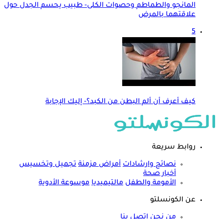
المانجو والطماطم وحصوات الكلى- طبيب يحسم الجدل حول
علاقتهما بالمرض
5
كيف أعرف أن ألم البطن من الكبد؟- إليك الإجابة
روابط سريعة
نصائح وارشادات
أمراض مزمنة
تجميل وتخسيس
أخبار صحة
الأمومة والطفل
مالتيميديا
موسوعة الأدوية
عن الكونسلتو
من نحن
اتصل بنا