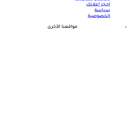
احجز إعلانك
سياسة
الخصوصية
مواقعنا الأخرى
©
جميع الحقوق محفوظة لدى شركة جيميناي ميديا
حسام موافي: عدم علاج الكوليسترول خطر على شرايين هذا عضو