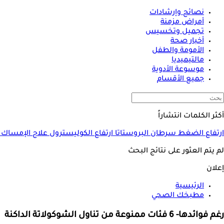
نصائح وإرشادات
أمراض مزمنة
تجميل وتخسيس
أخبار صحة
الأمومة والطفل
مالتيميديا
موسوعة الأدوية
جميع الأقسام
أكثر الكلمات انتشاراً
ارتفاع الضغط
سرطان البروستاتا
ارتفاع الكوليسترول
علاج الإمساك
لم يتم العثور على نتائج البحث
إعلان
الرئيسية
مطبخك الصحي
رغم فوائدها- 6 فئات ممنوعة من تناول الشوكولاتة الداكنة