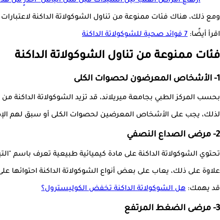
ارتفاع أمراض القلب بين السيدات قبل سن اليأس- احذرٍ من هذه
ومع ذلك، هناك فئات ممنوعة من تناول الشوكولاتة الداكنة لاعتبارات تتعلق ب
اقرأ أيضًا:
7 فوائد صحية للشوكولاتة الداكنة
فئات ممنوعة من تناول الشوكولاتة الداكنة
1- الأشخاص المعرضون لحصوات الكلى
بحسب المركز الطبي بجامعة ميريلاند، قد تزيد الشوكولاتة الداكنة من
لذلك، يجب على الأشخاص المعرضين لحصوات الكلى أو سبق لهم الإصابة
2- مرضى الصداع النصفي
تحتوي الشوكولاتة الداكنة على مادة كيميائية طبيعية تعرف باسم "التي
علاوة على ذلك، يعاب على بعض أنواع الشوكولاتة الداكنة احتوائها عل
قد يهمك:
هل الشوكولاتة الداكنة تخفض الكوليسترول؟
3- مرضى الضغط المرتفع