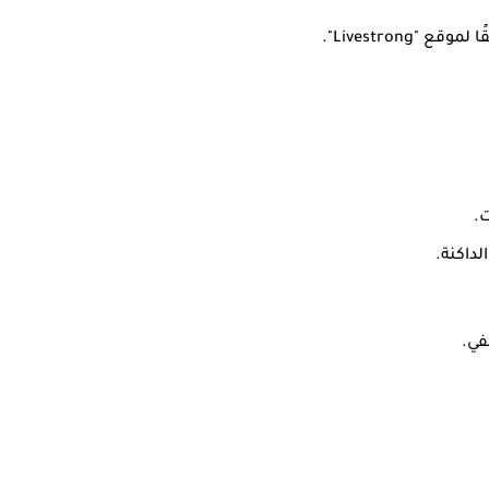
Livestro".
ت.
داكنة.
في.