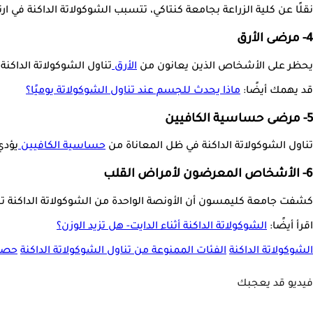
نقلًا عن كلية الزراعة بجامعة كنتاكي، تتسبب الشوكولاتة الداكنة في 
4- مرضى الأرق
يحظر على الأشخاص الذين يعانون من
الأرق
تناول الشوكولاتة الداكنة
قد يهمك أيضًا:
ماذا يحدث للجسم عند تناول الشوكولاتة يوميًا؟
5- مرضى حساسية الكافيين
تناول الشوكولاتة الداكنة في ظل المعاناة من
حساسية الكافيين
يؤدي
6- الأشخاص المعرضون لأمراض القلب
كشفت جامعة كليمسون أن الأونصة الواحدة من الشوكولاتة الداكنة تحتوي على 150 سعرة حرارية، معظمها من الدهون والسكر، مما يزيد من خطر الإصابة بأمراض القلب والأوعية ا
اقرأ أيضًا:
الشوكولاتة الداكنة أثناء الدايت- هل تزيد الوزن؟
الشوكولاتة الداكنة
الفئات الممنوعة من تناول الشوكولاتة الداكنة
حصوا
فيديو قد يعجبك