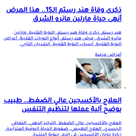
ذكرى وفاة هند رستم الـ15.. هذا المرض
أنهى حياة مارلين مانرو الشرق
هند رستم. ذكرى وفاة هند رستم. النوبة القلبية. مارلين
مانرو الشرق. مرض هند رستم. أنواع النوبات القلبية. أعراض
النوبة القلبية. أسباب النوبة القلبية. الشريان التاجي.
أمراض مزمنة
العلاج بالأكسجين عالي الضغط.. طبيب
يوضح آلية عملها لتنظيم التنفس
العلاج بالأكسجين عالي الضغط. التركيز الذهني. التعافي
الجسدي. العلاج الطبيعي. ضغوط الحياة اليومية المتزايدة.
زيادة ذوبان الأكسجين في الدم. حيوية البشرة.