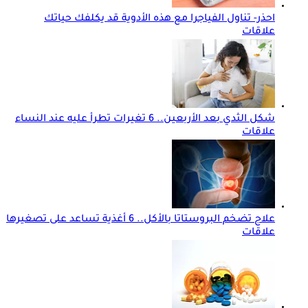
احذر- تناول الفياجرا مع هذه الأدوية قد يكلفك حياتك
علاقات
شكل الثدي بعد الأربعين.. 6 تغيرات تطرأ عليه عند النساء
علاقات
علاج تضخم البروستاتا بالأكل.. 6 أغذية تساعد على تصغيرها
علاقات