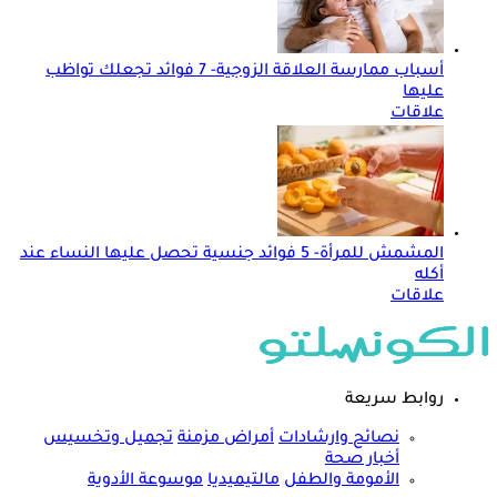
أسباب ممارسة العلاقة الزوجية- 7 فوائد تجعلك تواظب
عليها
علاقات
المشمش للمرأة- 5 فوائد جنسية تحصل عليها النساء عند
أكله
علاقات
روابط سريعة
نصائح وارشادات
أمراض مزمنة
تجميل وتخسيس
أخبار صحة
الأمومة والطفل
مالتيميديا
موسوعة الأدوية