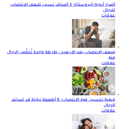
أضرار أدوية البروستاتا- 3 أصناف تسبب ضعف الانتصاب
للرجال
علاقات
ضعف الانتصاب بعد الأربعين- طريقة واحدة تُخلِّص الرجال
منه
علاقات
كيفية تحسين قوة الانتصاب- 6 أطعمة نباتية قد تساعد
الرجال
علاقات