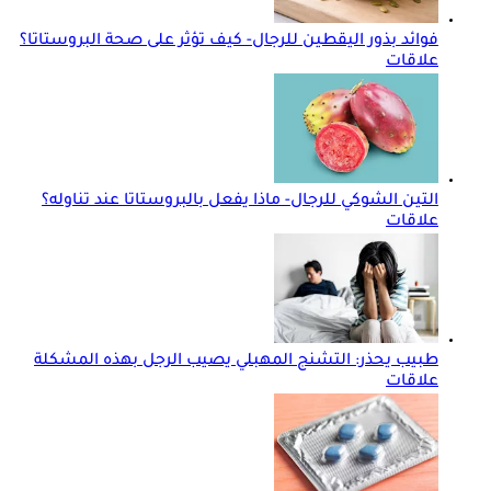
فوائد بذور اليقطين للرجال- كيف تؤثر على صحة البروستاتا؟
علاقات
التين الشوكي للرجال- ماذا يفعل بالبروستاتا عند تناوله؟
علاقات
طبيب يحذر: التشنج المهبلي يصيب الرجل بهذه المشكلة
علاقات