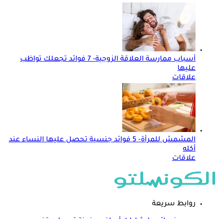
أسباب ممارسة العلاقة الزوجية- 7 فوائد تجعلك تواظب
عليها
علاقات
المشمش للمرأة- 5 فوائد جنسية تحصل عليها النساء عند
أكله
علاقات
روابط سريعة