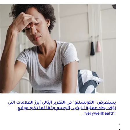
يستعرض "الكونسلتو" في التقرير التالي أبرز العلامات التي
تؤكد بطء
عملية الأيض
بالجسم وفقًا لما ذكره موقع
"verywellhealth".