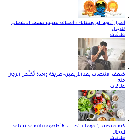
أضرار أدوية البروستاتا- 3 أصناف تسبب ضعف الانتصاب
للرجال
علاقات
ضعف الانتصاب بعد الأربعين- طريقة واحدة تُخلِّص الرجال
منه
علاقات
كيفية تحسين قوة الانتصاب- 6 أطعمة نباتية قد تساعد
الرجال
علاقات