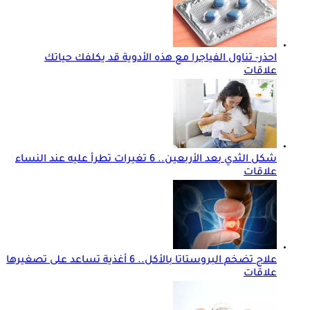
احذر- تناول الفياجرا مع هذه الأدوية قد يكلفك حياتك
علاقات
شكل الثدي بعد الأربعين.. 6 تغيرات تطرأ عليه عند النساء
علاقات
علاج تضخم البروستاتا بالأكل.. 6 أغذية تساعد على تصغيرها
علاقات