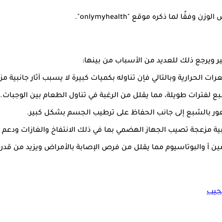
وزن وفقًا لما ذكره موقع "onlymyhealth".
ر ويرجع ذلك للعديد من الأسباب من بينها:
 الحرارية وبالتالي فإن تناوله بكميات كبيرة لا يسبب آثار جانبية م
لشبع لفترات طويلة، مما يقلل من الرغبة في تناول الطعام بين الوجبات.
شعور بالشبع إلى جانب الحفاظ على ترطيب الجسم بشكل كبير.
انبية مزعجة تصيب الجهاز الهضمي بما في ذلك الانتفاخ والغازات ودع
ين أ والبوتاسيوم مما يقلل من فرص الإصابة بالأمراض ويزيد من قدر
يجيب