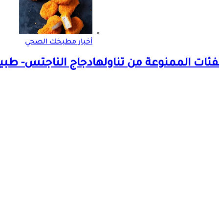
أخبار مطبخك الصحي
ئات الممنوعة من تناولها
دجاج الناجتس- طبي