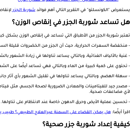
الصحة بعد الثلاثين- إليك أسباب صعوبة فقدان الوزن
يستعرض "الكونسلتو" في التقرير التالي أهم فوائد
شوربة الجزر
لإنقاص ال
هل تساعد شوربة الجزر في إنقاص الوزن؟
تعتبر شوربة الجزر من الأطباق التي تساعد في إنقاص الوزن بشكل كبي
- منخفضة السعرات الحرارية، حيث أن الجزر من الخضروات قليلة السعرات
- غنية بالألياف الغذائية، وبالتالي يساعد تناولها في زيادة الشعور با
- تحتوي على كمية كبيرة من الماء وبالتالي فهي تساعد أيضًا على ال
- سهلة الهضم، وبالتالي يساعد تناولها في تقليل الشعور بأي آثار ج
- مصدر جيد للفيتامينات والمعادن الضرورية لصحة الجسم، مثل فيتام
لأي مضاعفات صحية.
- تحسين عملية الأيض وحرق الدهون خاصة عند الانتظام على تناولها.
اقرأ أيضًا:
هل يمكن القضاء على السمنة عبرالعلاج الطبيعي؟ طبيب 
كيفية إعداد شوربة جزر صحية؟