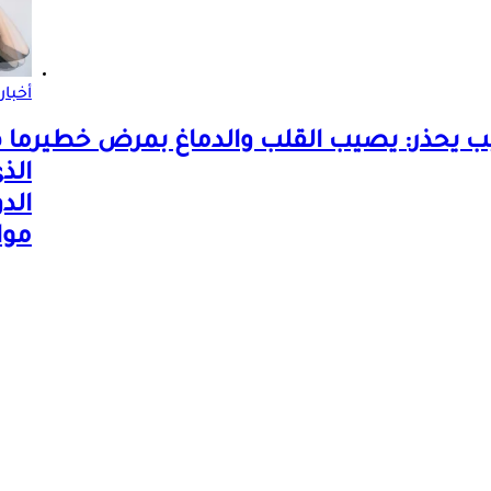
أخبا
ب يحذر: يصيب القلب والدماغ بمرض خطير
ما 
الذ
الد
موا