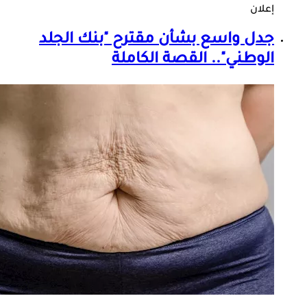
إعلان
جدل واسع بشأن مقترح "بنك
الجلد
الوطني".. القصة الكاملة