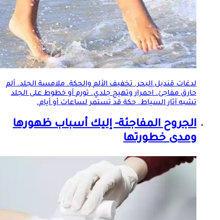
لدغات قنديل البحر. تخفيف الألم والحكة. ملامسة
الجلد
. ألم
حارق مفاجئ. احمرار وتهيج جلدي. تورم أو خطوط على
الجلد
تشبه آثار السياط. حكة قد تستمر لساعات أو أيام.
الجروح المفاجئة- إليك أسباب ظهورها
ومدى خطورتها