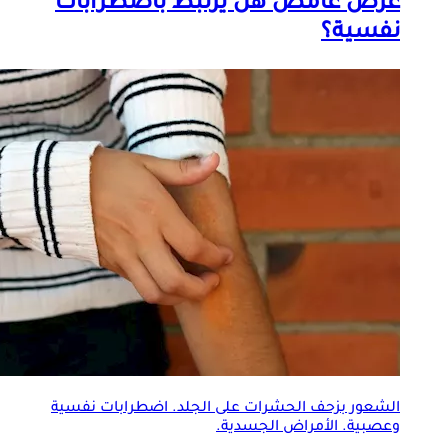
عرض غامض هل يرتبط باضطرابات
نفسية؟
الشعور بزحف الحشرات على
الجلد
. اضطرابات نفسية
وعصبية. الأمراض الجسدية.