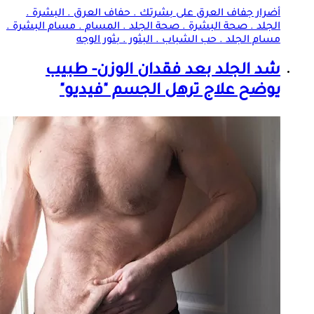
أضرار جفاف العرق على بشرتك . حفاف العرق . البشرة .
الجلد
. صحة البشرة . صحة
الجلد
. المسام . مسام البشرة .
مسام
الجلد
. حب الشباب . البثور . بثور الوجه
شد
الجلد
بعد فقدان الوزن- طبيب
يوضح علاج ترهل الجسم "فيديو"