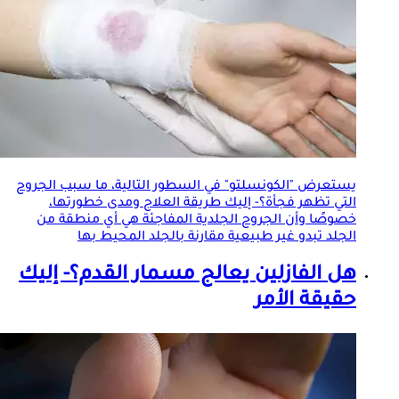
يستعرض "الكونسلتو" في السطور التالية، ما سبب الجروح
التي تظهر فجأة؟- إليك طريقة العلاج ومدى خطورتها،
خصوصًا وأن الجروح
الجلد
ية المفاجئة هي أي منطقة من
الجلد
تبدو غير طبيعية مقارنة ب
الجلد
المحيط بها
هل الفازلين يعالج مسمار القدم؟- إليك
حقيقة الأمر