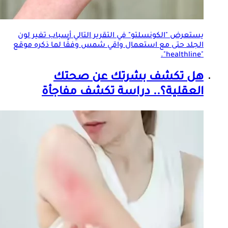
يستعرض "الكونسلتو" في التقرير التالي أسباب تغير لون
الجلد
حتى مع استعمال واقي شمس وفقًا لما ذكره موقع
"healthline".
هل تكشف بشرتك عن صحتك
العقلية؟.. دراسة تكشف مفاجأة