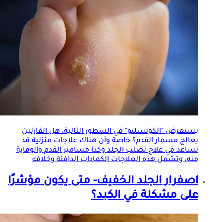
يستعرض "الكونسلتو" في السطور التالية، هل الفازلين
يعالج مسمار القدم؟ خاصة وأن هناك علاجات منزلية قد
تساعد في علاج تصلب
الجلد
وكذا مسامير القدم والوقاية
منه، وتشمل هذه العلاجات الكمادات الدافئة وخلافه
اصفرار
الجلد
الخفيف- متى يكون مؤشرًا
على مشكلة في الكبد؟