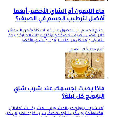
ماء الليمون أم الشاي الأخضر- أيهما
أفضل لترطيب الجسم في الصيف؟
يحتاج الجسم إلى الحصول على كميات كافية من السوائل
خلال فصل الصيف، خاصةً مع ارتفاع درجات الحرارة وزيادة
التعرق، ويُعد كل من ماء الليمون والشاي الأخضر
أخبار مطبخك الصحي
ماذا يحدث لجسمك عند شرب شاي
البابونج كل ليلة؟
يُعد شاي البابونج من المشروبات العشبية الشائعة التي
يفضلها كثيرون قبل النوم، خاصةً بسبب خلوه الطبيعي من