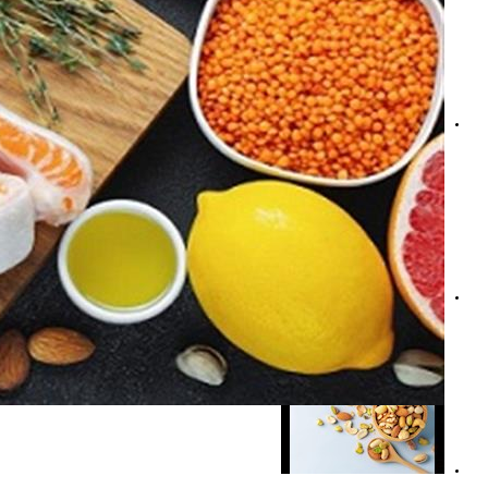
من الإمساك للبواسير- ماذا يحدث عند تجاهل الرغبة في التبرز؟
خبز الساوردو والقولون- 9 أطعمة تحتوي على الألياف أكثر منه