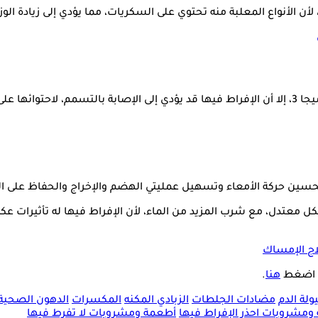
ن الأنواع المعلبة منه تحتوي على السكريات، مما يؤدي إلى زيادة الوزن
تحسين حركة الأمعاء وتسهيل عمليتي الهضم والإخراج والحفاظ على الت
 معتدل، مع شرب المزيد من الماء، لأن الإفراط فيها له تأثيرات عك
اج الإمساك
مي اضغط
هنا
.
لة الدم
مضادات الجلطات
الزبادي المكنه
المكسرات
الدهون الصحية
مشروبات احذر الإفراط فيها
أطعمة ومشروبات لا تفرط فيها