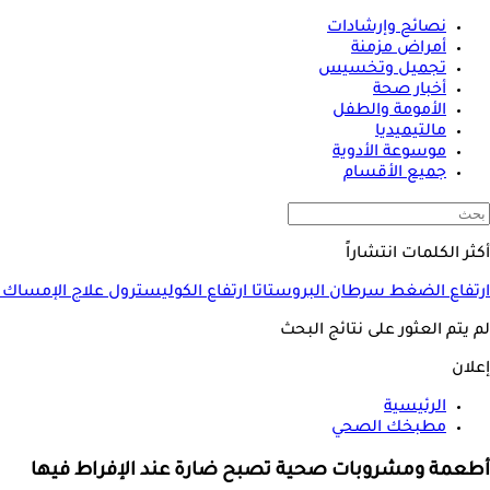
نصائح وإرشادات
أمراض مزمنة
تجميل وتخسيس
أخبار صحة
الأمومة والطفل
مالتيميديا
موسوعة الأدوية
جميع الأقسام
أكثر الكلمات انتشاراً
ارتفاع الضغط
سرطان البروستاتا
ارتفاع الكوليسترول
علاج الإمساك
لم يتم العثور على نتائج البحث
إعلان
الرئيسية
مطبخك الصحي
أطعمة ومشروبات صحية تصبح ضارة عند الإفراط فيها