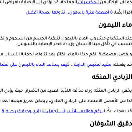
كما أن الإكثار من
المكسرات
المملحة، قد يؤدي إلى الإصابة بأمراض ا
اقرأ أيضًا:
8 أطعمة غنية بالدهون.. تناولها لصحة أفضل
ماء الليمون
عند استخدام مشروب الماء بالليمون لتنقية الجسم من السموم وإنقاص ا
تتسبب في تأكل مينا الأسنان وزيادة خطر الإصابة بالتسوس.
ويفضل مضمضة الفم جيدًا بالماء الفاتر بعد تناوله، لحماية الأسنان م
قد يهمك:
مفيد لمتبعي الدايت.. كيف يساعد الماء بالليمون على فقدا
الزبادي المنكه
يخفي الزبادي المنكه وراء مذاقه اللذيذ العديد من الأضرار، حيث يؤدي ا
لذا من الأفضل الاعتماد على الزبادي العادي، ويمكن تعزيز قيمته الغذ
قد يهمك أيضًا:
رغم فوائده.. 4 أسباب تجعل الزبادي وجبة غير صحية
دقيق الشوفان