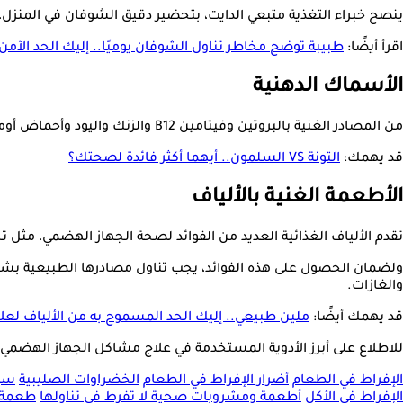
ينصح خبراء التغذية متبعي الدايت، بتحضير دقيق الشوفان في المنزل، لأ
اقرأ أيضًا:
طبيبة توضح مخاطر تناول الشوفان يوميًا.. إليك الحد الآمن
الأسماك الدهنية
من المصادر الغنية بالبروتين وفيتامين B12 والزنك واليود وأحماض أوميجا 3، إلا أن الإفراط فيها قد يؤدي إلى الإصابة بالتسمم، لاحتوائها على نسبة عالية من الزئبق، الناتج عن تلوث ماء البحار.
قد يهمك:
التونة VS السلمون.. أيهما أكثر فائدة لصحتك؟
الأطعمة الغنية بالألياف
تقدم الألياف الغذائية العديد من الفوائد لصحة الجهاز الهضمي، مثل 
ولضمان الحصول على هذه الفوائد، يجب تناول مصادرها الطبيعية بشكل
والغازات.
قد يهمك أيضًا:
ملين طبيعي.. إليك الحد المسموح به من الألياف لعل
للاطلاع على أبرز الأدوية المستخدمة في علاج مشاكل الجهاز الهض
الإفراط في الطعام
أضرار الإفراط في الطعام
الخضراوات الصليبية
سيو
الإفراط في الأكل
أطعمة ومشروبات صحية لا تفرط في تناولها
طعمة و