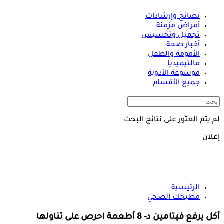
نصائح وإرشادات
أمراض مزمنة
تجميل وتخسيس
أخبار صحة
الأمومة والطفل
مالتيميديا
موسوعة الأدوية
جميع الأقسام
لم يتم العثور على نتائج البحث
إعلان
الرئيسية
مطبخك الصحي
أكل يرفع فيتامين د- 8 أطعمة احرص على تناولها