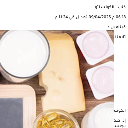
كتب : الكونسلتو
06:18 م
09/04/2025
تعديل في 11:24 م
فيتامين د
تابعنا على
الكونسلتو
إذا كنت تعاني من نقص فيتامين د، وترغب في رفع مستوياته
بجسدك، كل ما عليك فعله هو الاهتمام بتناول الأطعمة الغنية به