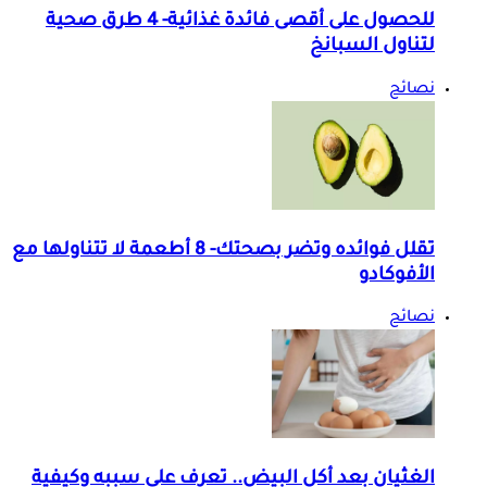
للحصول على أقصى فائدة غذائية- 4 طرق صحية
لتناول السبانخ
نصائح
تقلل فوائده وتضر بصحتك- 8 أطعمة لا تتناولها مع
الأفوكادو
نصائح
الغثيان بعد أكل البيض.. تعرف على سببه وكيفية