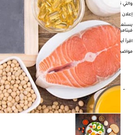
والتي تساعد على تحسين امتصاصه.
إعلان
يستعرض "الكونسلتو" في التقرير التالي، أفضل الأطعمة لرفع
فيتامين د بالجسم، وفقًا لموقع "TODAY".
اقرأ أيضًا:
فيتامين د.. دليل شامل من الألف إلى الياء
مواضيع ذات صلة
هل تناول البيض آمن للحامل؟ ما الكمية المسموح بها
وفوائده؟