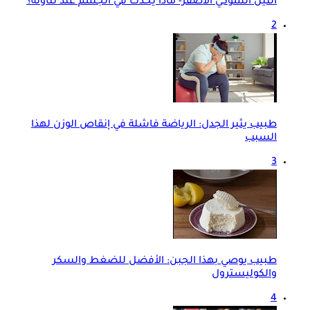
التين الشوكي الأصفر- ماذا يحدث في الجسم عند تناوله؟
2
طبيب يثير الجدل: الرياضة فاشلة في إنقاص الوزن لهذا
السبب
3
طبيب يوصي بهذا الجبن: الأفضل للضغط والسكر
والكوليسترول
4