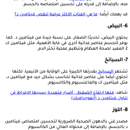
منه، بالإضافة إلى قدرته على تحسين امتصاصه بالجسم.
قد يهمك أيضًا:
ما هي الفئات الأكثر عرضة لنقص فيتامين د؟
6- البيض
يحتوي البيض، تحديدًا الصفار، على نسبة جيدة من فيتامين د. كما
يوفر للجسم عناصر غذائية أخرى في غاية الأهمية، مثل فيتامين ك
2 المفيد لصحة العظام وتنظيم عملية تخثر الدم.
7- السبانخ
تشتهر
السبانخ
بقدرتها الكبيرة على الوقاية من الأنيميا، لكنها
تحتوي أيضًا على عناصر غذائية تتناسب بشكل جيد مع فيتامين د،
مثل فيتامين ك والماغنسيوم والكالسيوم.
شاهد:
منها ارتفاع الضغط.. أضرار متعددة يسببها الإفراط في
تناول فيتامين د (إنفوجرافيك)
8- اللوز
مصدر غني بالدهون الصحية الضرورية لتحسين امتصاص فيتامين
د بالجسم، بالإضافة إلى محتواه العالي من الكالسيوم