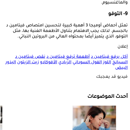
والماغنسيوم.
9- التوفو
تمثل أحماض أوميجا 3 أهمية كبيرة لتحسين امتصاص فيتامين د
بالجسم. لذلك يجب الاهتمام بتناول الأطعمة الغنية بها، مثل
التوفو، الذي يتميز أيضًا بمحتواه العالي من البروتين النباتي.
إعلان
أكل يرفع فيتامين د
أطعمة ترفع فيتامين د
نقص فيتامين د
السبانخ
اللوز
الفول السوداني
الزبادي
الأفوكادو
زيت الزيتون
البذور
البيض
فيديو قد يعجبك
أحدث الموضوعات