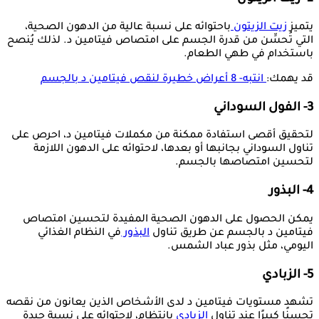
يتميز
زيت الزيتون
باحتوائه على نسبة عالية من الدهون الصحية،
التي تُحسِّن من قدرة الجسم على امتصاص فيتامين د. لذلك يُنصح
باستخدام في طهي الطعام.
قد يهمك:
انتبه- 8 أعراض خطيرة لنقص فيتامين د بالجسم
3- الفول السوداني
لتحقيق أقصى استفادة ممكنة من مكملات فيتامين د، احرص على
تناول السوداني بجانبها أو بعدها، لاحتوائه على الدهون اللازمة
لتحسين امتصاصها بالجسم.
4- البذور
يمكن الحصول على الدهون الصحية المفيدة لتحسين امتصاص
فيتامين د بالجسم عن طريق تناول
البذور
في النظام الغذائي
اليومي، مثل بذور عباد الشمس.
5- الزبادي
تشهد مستويات فيتامين د لدى الأشخاص الذين يعانون من نقصه
تحسنًا كبيرًا عند تناول
الزبادي
بانتظام، لاحتوائه على نسبة جيدة