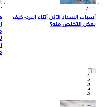
نصائح
ص
أسباب انسداد الأذن أثناء البرد- كيف
ه
يمكن التخلص منه؟
ا
م
ل
ا
ط