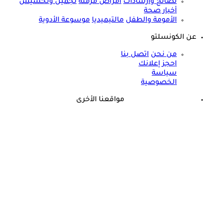
نصائح وارشادات
أمراض مزمنة
تجميل وتخسيس
أخبار صحة
الأمومة والطفل
مالتيميديا
موسوعة الأدوية
عن الكونسلتو
من نحن
اتصل بنا
احجز إعلانك
سياسة
الخصوصية
مواقعنا الأخرى
©
جميع الحقوق محفوظة لدى شركة جيميناي ميديا
طبيب يثير الجدل: الرياضة فاشلة في إنقاص الوزن لهذا السبب