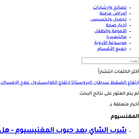
نصائح وإرشادات
أمراض مزمنة
تجميل وتخسيس
أخبار صحة
الأمومة والطفل
مالتيميديا
موسوعة الأدوية
جميع الأقسام
أكثر الكلمات انتشاراً
ارتفاع الضغط
سرطان البروستاتا
ارتفاع الكوليسترول
علاج الإمساك
لم يتم العثور على نتائج البحث
أخبار متعلقة بــ
المغنسيوم
شرب الشاي بعد حبوب المغنيسيوم - هل ي