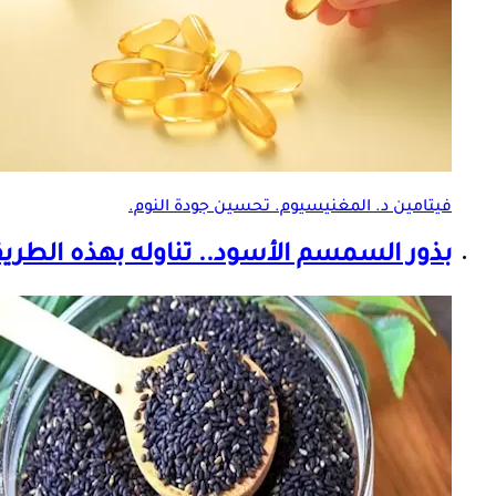
فيتامين د. المغنيسيوم. تحسين جودة النوم.
بذور السمسم الأسود.. تناوله بهذه الطري