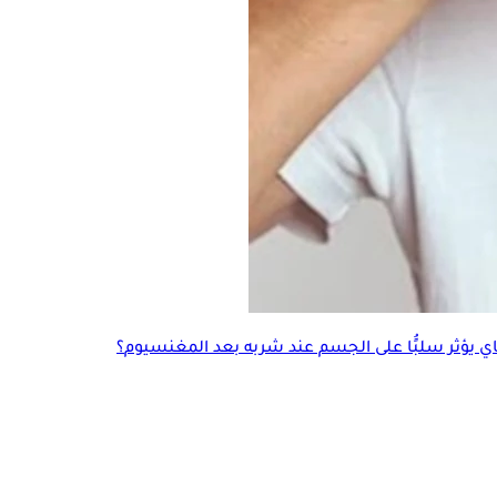
ي يؤثر سلبًُا على الجسم عند شربه بعد
المغنسيوم
؟