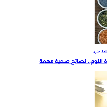
لطبيعي،
 النوم.. نصائح صحية مهمة