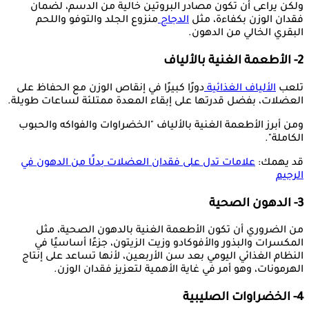
ولكن يراعى أن تكون مصادر البروتين خالية من الدسم، لضمان
فقدان الوزن بكفاءة، مثل
الدجاج
منزوع الجلد والتوفو واللحم
البقري الخالي من الدهون.
2- الأطعمة الغنية بالألياف
تلعب
الألياف الغذائية
دورًا كبيرًا في إنقاص الوزن مع الحفاظ على
العضلات، بفضل قدرتها على إبقاء المعدة ممتلئة لساعات طويلة.
ومن أبرز الأطعمة الغنية بالألياف "الخضراوات والفواكه والحبوب
الكاملة".
قد يهمك:
علامات تدل على فقدان العضلات بدلًا من الدهون في
الرجيم
3- الدهون الصحية
من الضروري أن تكون الأطعمة الغنية بالدهون الصحية، مثل
المكسرات والبذور والأفوكادو وزيت الزيتون، جزءًا أساسيًا في
النظام الغذائي اليومي بعد سن الأربعين، لأنها تساعد على إنتاج
الهرمونات، وهو أمر في غاية الأهمية لتعزيز فقدان الوزن.
4- الخضراوات الصليبية