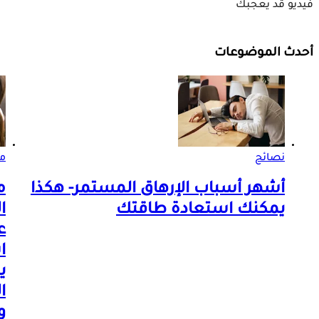
فيديو قد يعجبك
أحدث الموضوعات
نصائح
مر
أشهر أسباب الإرهاق المستمر- هكذا
م
يمكنك استعادة طاقتك
ا
ع
ا
ي
ا
و