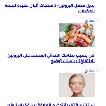
بديل مكمل البروتين- 3 منتجات ألبان مفيدة لصحة
العضلات
نصائح
هل يسبب نظامك الغذائي المعتمد على البروتين
للانتفاخ؟ دراسات توضح
نصائح
استشارية تغذية توضح العلاقة بين فقدان الوزن