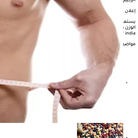
الرجيم.
إعلان
يستعرض "الكونسلتو" في التقرير التالي، أفضل الأطعمة لفقدان
الوزن دون
خسارة العضلات
بعد سن الأربعين، وفقًا لموقع "Times
of india".
مواضيع ذات صلة
لماذا يسقط الشعر بعد فقدان الوزن؟- "الكونسلتو" يجيب
على مراد مكرم