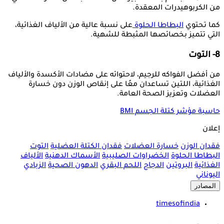
من الكربوهيدرات المعقدة.
كما تحتوي
البطاطا الحلوة
على نسبة عالية من الألياف الغذائية،
التي تتميز بخصائصها المثبطة للشهية.
8- التوت
من أفضل الفواكه للرجيم، لاحتوائه على مضادات الأكسدة والألياف
الغذائية، اللتين تساعدان معًا على إنقاص الوزن دون خسارة
العضلات وتعزيز الصحة العامة.
حاسبة مؤشر كتلة الجسم BMI
إعلان
فقدان الوزن
خسارة العضلات
فقدان الكتلة العضلية
التوت
البطاطا الحلوة
الخضراوات الصليبية
الأسماك الدهنية
الألياف
الغذائية
البروتين
الدجاج
اللحم البقري
الدهون الصحية
الزبادي
اليوناني
المصادر
timesofindia