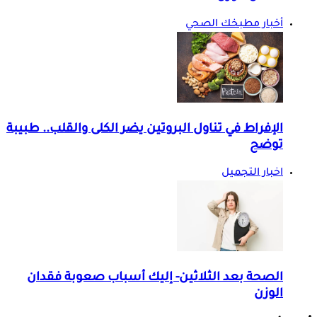
أخبار مطبخك الصحي
الإفراط في تناول البروتين يضر الكلى والقلب.. طبيبة
توضح
اخبار التجميل
الصحة بعد الثلاثين- إليك أسباب صعوبة فقدان
الوزن