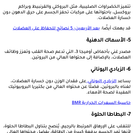
تتميز الخضراوات الصليبية، مثل البروكلي والقرنبيط وبراكم
بروكسل، باحتوائها على مركبات تحفز الجسم على حرق الدهون دون
خسارة العضلات.
قد يهمك أيضًا:
بعد الأربعين- 5 نصائح للحفاظ على العضلات
5- الأسماك الدهنية
مصدر غني بأحماض أوميجا 3، التي تدعم صحة القلب وتعزز وظائف
العضلات، بالإضافة إلى محتواها العالي من البروتين.
6- الزبادي اليوناني
يساعد
الزبادي اليوناني
على فقدان الوزن دون خسارة العضلات،
لغناه بالبروتين، فضلًا عن محتواه العالي من بكتيريا البروبيوتيك
المفيدة لصحة الأمعاء.
حاسبة السعرات الحرارية BMR
7- البطاطا الحلوة
للتغلب على الإرهاق المرتبط بالرجيم، يُنصح بتناول البطاطا الحلوة،
لأنها تمد الجسم بدفعة كبيرة من الطاقة، بفضل محتواها العالي