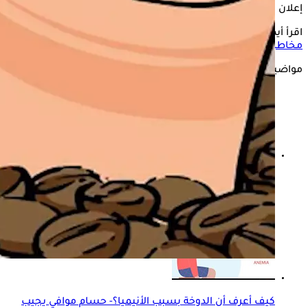
إعلان
اقرأ أيضًا:
الشاي مع القهوة- طبيب يحذر من مشروب السكلانس:
مخاطره جسيمة
مواضيع ذات صلة
هل يؤثر مشروبك الصباحي على صحة الخصوبة لدى الرجال؟
دراسة تكشف مفاجأة
كيف أعرف أن الدوخة بسبب الأنيميا؟- حسام موافي يجيب