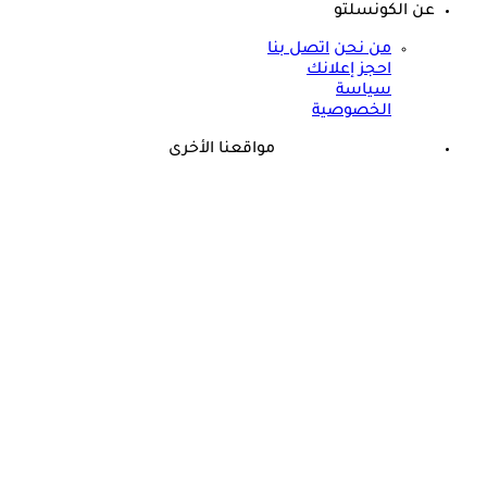
عن الكونسلتو
من نحن
اتصل بنا
احجز إعلانك
سياسة
الخصوصية
مواقعنا الأخرى
©
جميع الحقوق محفوظة لدى شركة جيميناي ميديا
حسام موافي يؤكد: هذه أبرز الهرمونات التي تؤثر على الكلى