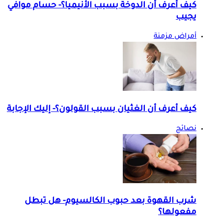
كيف أعرف أن الدوخة بسبب الأنيميا؟- حسام موافي
يجيب
أمراض مزمنة
كيف أعرف أن الغثيان بسبب القولون؟- إليك الإجابة
نصائح
شرب القهوة بعد حبوب الكالسيوم- هل تبطل
مفعولها؟