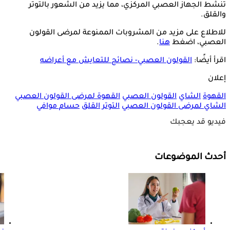
تنشط الجهاز العصبي المركزي، مما يزيد من الشعور بالتوتر
والقلق.
للاطلاع على مزيد من المشروبات الممنوعة لمرضى القولون
العصبي، اضغط
هنا
.
اقرأ أيضًا:
القولون العصبي- نصائح للتعايش مع أعراضه
إعلان
القهوة
الشاي
القولون العصبي
القهوة لمرضى القولون العصبي
الشاي لمرضى القولون العصبي
التوتر
القلق
حسام موافي
فيديو قد يعجبك
أحدث الموضوعات