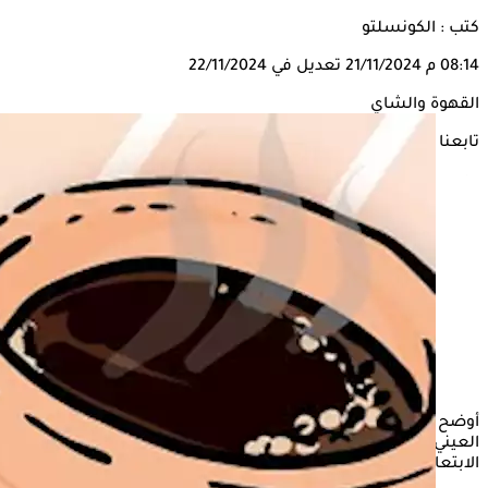
كتب : الكونسلتو
08:14 م
21/11/2024
تعديل في 22/11/2024
القهوة والشاي
تابعنا على
أوضح الدكتور حسام موافي، أستاذ الحالات الحرجة بكلية قصر
العيني، أن هناك مشكلة صحية مزمنة يجب على المصابين بها
الابتعاد عن
القهوة
والشاي أو التقليل منهما.