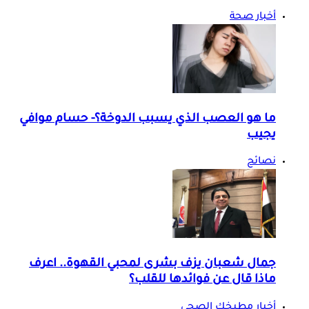
أخبار صحة
ما هو العصب الذي يسبب الدوخة؟- حسام موافي
يجيب
نصائح
جمال شعبان يزف بشرى لمحبي القهوة.. اعرف
ماذا قال عن فوائدها للقلب؟
أخبار مطبخك الصحي