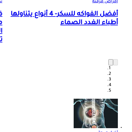
أمراض مزمنة
ن
أفضل الفواكه للسكر- 4 أنواع يتناولها
ف
أطباء الغدد الصماء
م
ا
ت