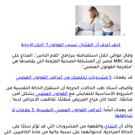
كيف أعرف أن الغثيان بسبب القولون؟- إليك الإجابة
وقال موافي خلال استضافته ببرنامج "كلام الناس"، المذاع على
قناة MBC مصر، إن المشكلة الصحية المزمنة التي يقصدها هي
"متلازمة القولون العصبي".
قد يهمك:
5 مشروبات تخلصك من أعراض القولون العصبي
وأضاف أستاذ طب الحالات الحرجة أن استقرار الحالة النفسية من
الشروط الأساسية للتعايش مع
القولون العصبي
بشكل آمن،
متابعًا: "كلما كان مزاج المريض متقلبًا، تفاقمت الأعراض لديه".
قد يهمك أيضًا:
أعراض القولون العصبي النفسية- 5 علامات لا
تتجاهلها
وأكد أن
الشاي
والقهوة من المشروبات التي قد تؤثر سلبًا على
الحالة المزاجية، لاحتوائهما على نسبة عالية من مادة الكافيين، التي